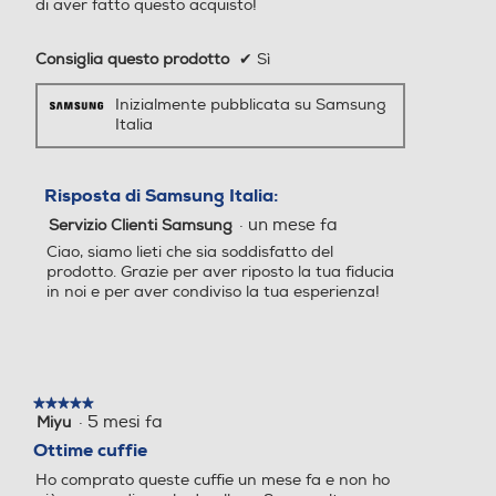
Consiglia questo prodotto
✔
Sì
Prev
Next
Inizialmente pubblicata su Samsung
Un design consolidato
Italia
per un comfort che
Risposta di Samsung Italia:
dura nel tempo
·
un mese fa
Servizio Clienti Samsung
Ciao, siamo lieti che sia soddisfatto del
prodotto. Grazie per aver riposto la tua fiducia
Scopri tutto il comfort di un design testato e affidabile, realizzato con modelli
in noi e per aver condiviso la tua esperienza!
computazionali avanzati e tramite prove di indossabilità. La forma ergonomica
degli auricolari Galaxy Buds3 FE assicura una perfetta aderenza, per ridurre la
pressione e migliorare la qualità del suono, così potrai indossarli ancora più a
lungo.
★★★★★
★★★★★
·
5 mesi fa
Miyu
5
su
Ottime cuffie
5
Ho comprato queste cuffie un mese fa e non ho
stelle.
più smesso di usarle da allora. Sono molto