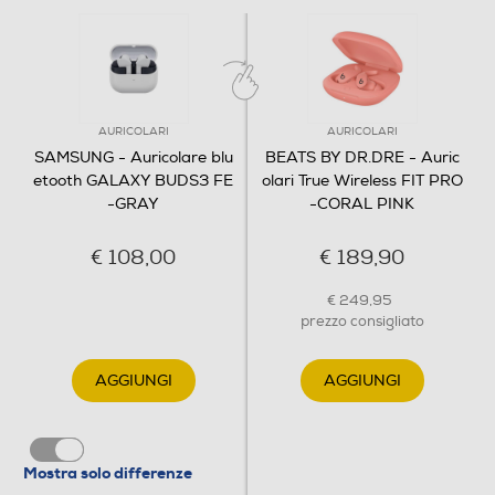
AURICOLARI
AURICOLARI
SAMSUNG - Auricolare blu
BEATS BY DR.DRE - Auric
etooth GALAXY BUDS3 FE
olari True Wireless FIT PRO
Qualità del suono
-GRAY
-CORAL PINK
migliorata per
€ 108,00
€ 189,90
un'esperienza
€ 249,95
prezzo consigliato
formidabile
AGGIUNGI
AGGIUNGI
Mostra solo differenze