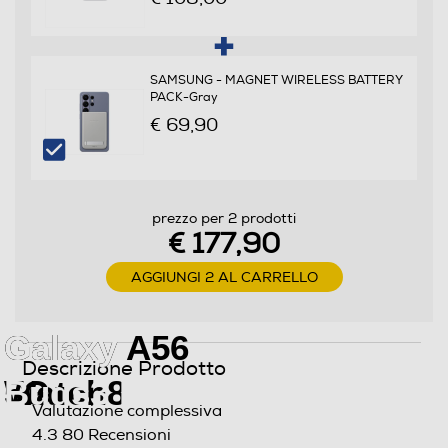
Mindfulness Modalità Smarrito Notifica quando lasciato
Dimensioni - Peso
SAMSUNG - MAGNET WIRELESS BATTERY
PACK-Gray
Peso-Kg
€ 69,90
0,005
Informazioni sulla sicurezza del prodotto
prezzo per 2 prodotti
€ 177,90
Clicca qui
AGGIUNGI 2 AL CARRELLO
Galaxy A56
Galaxy
Galaxy
Descrizione Prodotto
5G
Watch8
Buds3 Pro
Valutazione complessiva
4.3
80 Recensioni