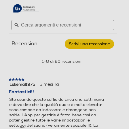
delle
e
n
Leggi
Comodi e aderenti
recensioni.
recensioni
n
s
per
s
i
Cerca
Cerca
SAMSUNG
i
o
argomenti
ϙ
argoment
-
Auricolare
e
e
o
n
bluetooth
recensioni
recensio
n
e
GALAXY
Recensioni
BUDS3
i
Scrivi una recensione
.
FE-
Questa
GRAY
azione
aprirà
1–8 di 80 recensioni
una
finestra
modale.
★★★★★
★★★★★
·
5 mesi fa
Lukemal1975
5
su
Fantastici!!
5
Sto usando queste cuffie da circa una settimana
stelle.
e devo dire che la qualità audio è molto elevata:
sono comode da indossare e rimangono ben
salde. L'App per gestirle è fatta bene così da
poter gestire tutte le varie impostazioni e
settaggi del suono (veramente spaziale!!!). La
funzionalità "Eliminazione disturbi" funziona alla