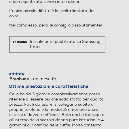
L’unico piccolo difetto è la scelta limitata dei
colori.
Nel complesso, però, le consiglio assolutamente!
Inizialmente pubblicata su Samsung
Italia
★★★★★
★★★★★
·
un mese fa
Breabune
5
su
Ottime prestazioni e caratteristiche
5
Ce le ho da 3 giorni e complessivamente posso
stelle.
ritenere di essere più che soddisfatto per qualità
prezzo. Facili da usare, si collegano subito al
proprio telefono e la modalità rimozione audio
esterni è davvero efficace. Bello anche il design e
Meno rumore per un
all'interno della scatola danno pure istruzioni e 4
gommini di ricambio delle cuffie. Molto contento
audio più nitido
di aver fatto questo acquisto!