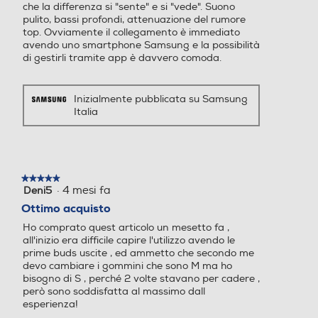
pulito, bassi profondi, attenuazione del rumore
top. Ovviamente il collegamento è immediato
avendo uno smartphone Samsung e la possibilità
di gestirli tramite app è davvero comoda.
Inizialmente pubblicata su Samsung
Italia
Play Video
*Video simulati a scopo illustrativo. **Rispetto ai precedenti modelli degli
auricolari Galaxy Buds FE.
Audio 360, per un
★★★★★
★★★★★
suono che ti avvolge
·
4 mesi fa
Deni5
5
su
Ottimo acquisto
da ogni lato
5
Ho comprato quest articolo un mesetto fa ,
stelle.
all'inizio era difficile capire l'utilizzo avendo le
prime buds uscite , ed ammetto che secondo me
Lasciati avvolgere da suoni profondi che si irradiano in ogni direzione. Audio
360 offre un'esperienza di ascolto incredibilmente avvincente che amplia i
devo cambiare i gommini che sono M ma ho
confini del tuo spazio, con un audio surround simulato in cui ogni nota sarà
bisogno di S , perché 2 volte stavano per cadere ,
carica d'intensità e acquisterà un nuovo spessore.
però sono soddisfatta al massimo dall
esperienza!