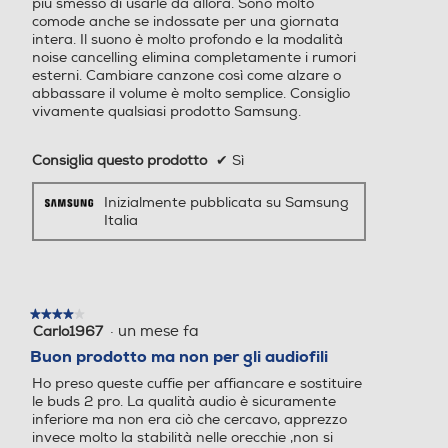
comode anche se indossate per una giornata
intera. Il suono è molto profondo e la modalità
noise cancelling elimina completamente i rumori
esterni. Cambiare canzone così come alzare o
abbassare il volume è molto semplice. Consiglio
vivamente qualsiasi prodotto Samsung.
Consiglia questo prodotto
✔
Sì
Inizialmente pubblicata su Samsung
Italia
★★★★★
★★★★★
·
un mese fa
Carlo1967
4
su
Buon prodotto ma non per gli audiofili
5
Ho preso queste cuffie per affiancare e sostituire
stelle.
le buds 2 pro. La qualità audio è sicuramente
inferiore ma non era ciò che cercavo, apprezzo
invece molto la stabilità nelle orecchie ,non si
rischia di perderle al minimo movimento . peccato