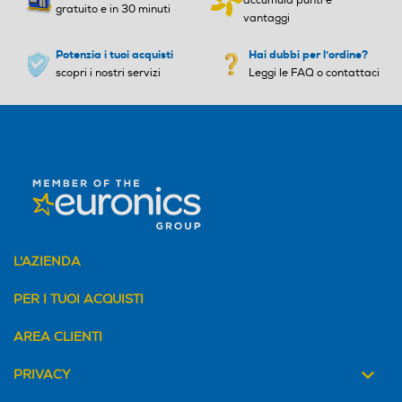
vantaggi
Potenzia i tuoi acquisti
Hai dubbi per l'ordine?
scopri i nostri servizi
Leggi le FAQ o contattaci
L'AZIENDA
Suoni in primo
PER I TUOI ACQUISTI
piano, rumori più
AREA CLIENTI
lontani
PRIVACY