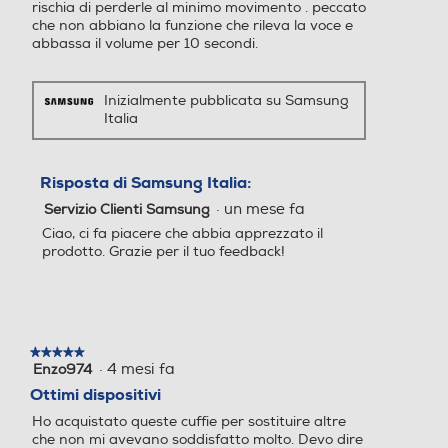
che non abbiano la funzione che rileva la voce e
abbassa il volume per 10 secondi.
*Immagini simulate a scopo illustrativo.
Un suono pieno che
Inizialmente pubblicata su Samsung
Italia
riproduce ogni
sfumatura
Risposta di Samsung Italia:
·
un mese fa
Servizio Clienti Samsung
Un audio potente e dinamico per un’esperienza di ascolto di livello superiore.
Ciao, ci fa piacere che abbia apprezzato il
Grazie a un altoparlante più grande, con bassi più pieni e una perfetta armonia
prodotto. Grazie per il tuo feedback!
tra i vari suoni, ogni nota sarà carica d'intensità.
★★★★★
★★★★★
·
4 mesi fa
Enzo974
5
su
Ottimi dispositivi
5
Ho acquistato queste cuffie per sostituire altre
stelle.
che non mi avevano soddisfatto molto. Devo dire
che la differenza si "sente" e si "vede". Suono