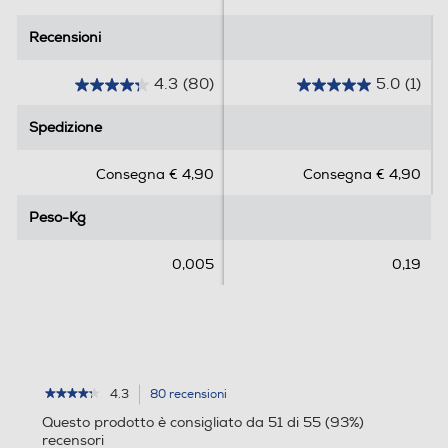
Recensioni
Recensioni
4.3
(80)
5.0
(1)
4
5
.
.
Spedizione
Spedizione
3
0
s
s
Consegna € 4,90
Consegna € 4,90
u
u
5
5
Peso-Kg
Peso-Kg
s
s
t
t
e
e
0,005
0,19
l
l
l
l
e
e
.
.
8
1
0
r
4.3
80 recensioni
L'azione
★★★★★
★★★★★
r
e
4.3
porterà
Questo prodotto è consigliato da 51 di 55 (93%)
su
e
c
alla
recensori
5
c
e
pagina
stelle.