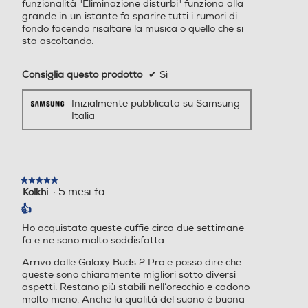
grande in un istante fa sparire tutti i rumori di
fondo facendo risaltare la musica o quello che si
sta ascoltando.
Play Video
Suoni profondi che
Consiglia questo prodotto
✔
Sì
Inizialmente pubblicata su Samsung
prendono vita nello
Italia
spazio
★★★★★
★★★★★
·
5 mesi fa
Kolkhi
5
su
👍
5
Ho acquistato queste cuffie circa due settimane
stelle.
fa e ne sono molto soddisfatta.
Arrivo dalle Galaxy Buds 2 Pro e posso dire che
queste sono chiaramente migliori sotto diversi
aspetti. Restano più stabili nell’orecchio e cadono
molto meno. Anche la qualità del suono è buona
e ben equilibrata, senza interruzioni.