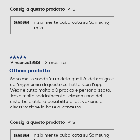
Consiglia questo prodotto
✔
Sì
Inizialmente pubblicata su Samsung
Italia
★★★★★
★★★★★
·
3 mesi fa
Vincenzo1293
5
su
Ottimo prodotto
5
Sono molto soddisfatto della qualità, del design e
stelle.
dell'ergonomia di queste cuffiette. Con l'app
Wear è tutto molto più pratico e personalizzato.
Trovo molto soddisfacente l'eliminazione del
disturbo e utile la possibilità di attivazione e
disattivazione in base al contesto.
Consiglia questo prodotto
✔
Sì
Inizialmente pubblicata su Samsung
Italia
*Immagini simulate a scopo illustrativo. **Audio 360 è disponibile solo sugli
smartphone Samsung Galaxy e sui dispositivi Galaxy Tab con Android One UI