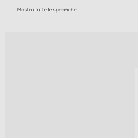
Mostra tutte le specifiche
Altre funzioni
Altre descrizioni strutturali
Dimensioni - Peso
Peso-Kg