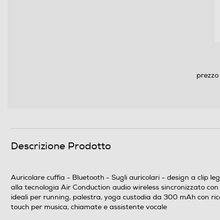
Informazioni sulla sicurezza del prodotto
Clicca qui
prezzo 
Descrizione Prodotto
Auricolare cuffia - Bluetooth - Sugli auricolari - design a clip l
alla tecnologia Air Conduction audio wireless sincronizzato con 
ideali per running, palestra, yoga custodia da 300 mAh con ric
touch per musica, chiamate e assistente vocale