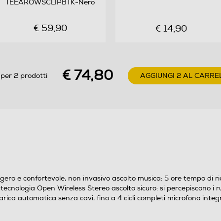
TEEAROWSCLIPBTK-Nero
€ 59,90
€ 14,90
€ 74,80
per 2 prodotti
AGGIUNGI 2 AL CARRE
eggero e confortevole, non invasivo ascolto musica: 5 ore tempo di ric
tecnologia Open Wireless Stereo ascolto sicuro: si percepiscono i ru
arica automatica senza cavi, fino a 4 cicli completi microfono int