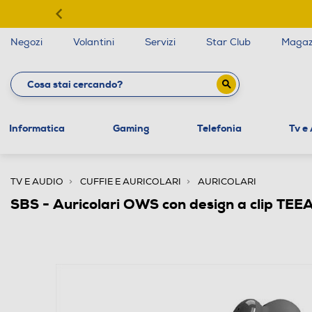
Negozi
Volantini
Servizi
Star Club
Magaz
Informatica
Gaming
Telefonia
Tv e
TV E AUDIO
CUFFIE E AURICOLARI
AURICOLARI
SBS - Auricolari OWS con design a clip 