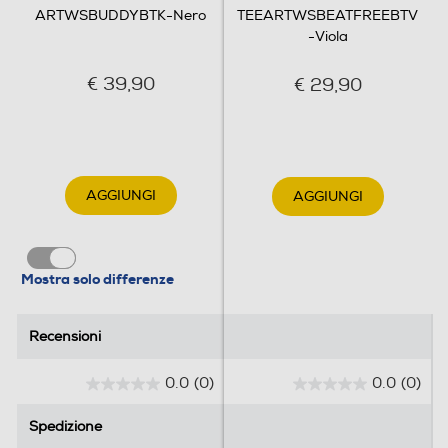
ARTWSBUDDYBTK-Nero
TEEARTWSBEATFREEBTV
-Viola
€ 39,90
€ 29,90
AGGIUNGI
AGGIUNGI
Mostra solo differenze
Recensioni
Recensioni
0.0
(0)
0.0
(0)
0
0
.
.
Spedizione
Spedizione
0
0