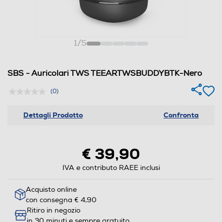
1
/
5
SBS - Auricolari TWS TEEARTWSBUDDYBTK-Nero
(0)
Dettagli Prodotto
Confronta
€ 39,90
IVA e contributo RAEE inclusi
Acquisto online
con consegna € 4,90
Ritiro in negozio
in 30 minuti e sempre gratuito