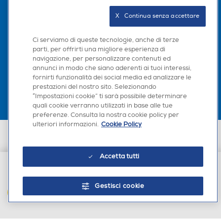
Seguici sui social
X   Continua senza accettare
Ci serviamo di queste tecnologie, anche di terze
parti, per offrirti una migliore esperienza di
navigazione, per personalizzare contenuti ed
Scarica la nostra app
annunci in modo che siano aderenti ai tuoi interessi,
fornirti funzionalità dei social media ed analizzare le
prestazioni del nostro sito. Selezionando
“Impostazioni cookie” ti sarà possibile determinare
quali cookie verranno utilizzati in base alle tue
preferenze. Consulta la nostra cookie policy per
ulteriori informazioni.
Cookie Policy
Euronics Italia SpA. Sede legale Via Montefeltro, 6/a 20156 Milano
Partita Iva, Codice Fiscale e iscrizione CCIAA Milano Monza Brianza Lodi
n. 13337170156. Codice intermediario SDI: HHBD9AK. Vendite soggette
Accetta tutti
agli Artt. 45 e ss del Codice del Consumo in tema di Diritti dei
Consumatori.
€ 39,90
Gestisci cookie
AGGIUNGI AL CARRELLO