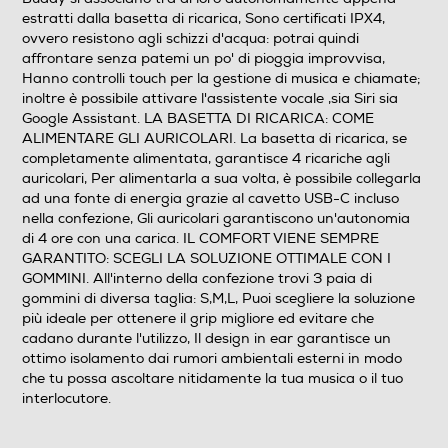
estratti dalla basetta di ricarica, Sono certificati IPX4,
ovvero resistono agli schizzi d'acqua: potrai quindi
affrontare senza patemi un po' di pioggia improvvisa,
Hanno controlli touch per la gestione di musica e chiamate;
inoltre è possibile attivare l'assistente vocale ,sia Siri sia
Google Assistant. LA BASETTA DI RICARICA: COME
ALIMENTARE GLI AURICOLARI. La basetta di ricarica, se
completamente alimentata, garantisce 4 ricariche agli
auricolari, Per alimentarla a sua volta, è possibile collegarla
ad una fonte di energia grazie al cavetto USB-C incluso
nella confezione, Gli auricolari garantiscono un'autonomia
di 4 ore con una carica. IL COMFORT VIENE SEMPRE
GARANTITO: SCEGLI LA SOLUZIONE OTTIMALE CON I
GOMMINI. All'interno della confezione trovi 3 paia di
gommini di diversa taglia: S,M,L, Puoi scegliere la soluzione
più ideale per ottenere il grip migliore ed evitare che
cadano durante l'utilizzo, Il design in ear garantisce un
ottimo isolamento dai rumori ambientali esterni in modo
che tu possa ascoltare nitidamente la tua musica o il tuo
interlocutore.