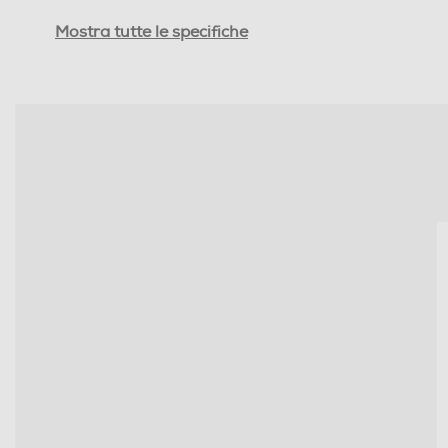
Accessori in dotazione
Mostra tutte le specifiche
Dimensioni - Peso
Peso-Kg
Informazioni sulla sicurezza del prodotto
Clicca qui