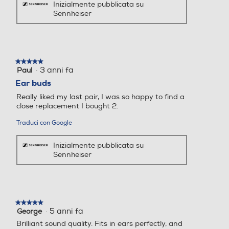
Inizialmente pubblicata su
Sennheiser
★★★★★
★★★★★
·
3 anni fa
Paul
5
su
Ear buds
5
Really liked my last pair, I was so happy to find a
stelle.
close replacement I bought 2.
Traduci con Google
Inizialmente pubblicata su
Sennheiser
★★★★★
★★★★★
·
5 anni fa
George
5
su
Brilliant sound quality. Fits in ears perfectly, and
5