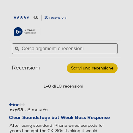
e
c
c
e
e
n
4.6
10 recensioni
L'azione
★★★★★
★★★★★
n
s
4.6
porterà
s
i
su
alla
5
i
o
pagina
stelle.
o
n
delle
Leggi
Cerca
Cerca
n
e
recensioni.
recensioni
argomenti
ϙ
argoment
per
i
e
e
SENNHEISER
-
recensioni
recensio
Auricolari
Recensioni
Scrivi una recensione
.
a
filo
Questa
con
azione
attacco
aprirà
1–8 di 10 recensioni
USB-
una
C
finestra
CX80U-
BLACK
modale.
★★★★★
★★★★★
·
8 mesi fa
akp63
3
su
Clear Soundstage but Weak Bass Response
5
After using standard iPhone wired earpods for
stelle.
years I bought the CX-80s thinking it would