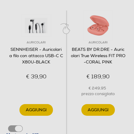
personalizzabile Gli adattatori auricolari in silicone in
quattro diverse misure (XS, S, M, L) permettono di
personalizzare la vestibilità assicurando comfort e
performance ottimali. Isolamento dal rumore Il design
in-ear blocca in modo efficace il rumore ambientale
migliorando l’esperienza d’ascolto.
AURICOLARI
AURICOLARI
SENNHEISER - Auricolari
BEATS BY DR.DRE - Auric
Alimentazione
a filo con attacco USB-C C
olari True Wireless FIT PRO
X80U-BLACK
-CORAL PINK
Alimentatore incluso
Alimentatore non incluso
€ 39,90
€ 189,90
€ 249,95
Dimensioni - Peso
prezzo consigliato
Peso-Kg
AGGIUNGI
AGGIUNGI
0,04
Informazioni sulla sicurezza del prodotto