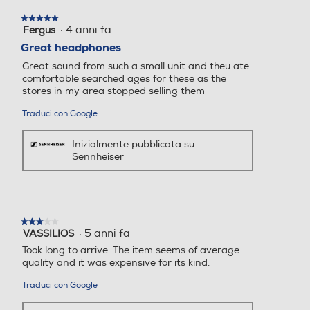
★★★★★
★★★★★
·
4 anni fa
Fergus
5
su
Great headphones
5
Great sound from such a small unit and theu ate
stelle.
comfortable searched ages for these as the
stores in my area stopped selling them
Traduci con Google
Inizialmente pubblicata su
Sennheiser
★★★★★
★★★★★
·
5 anni fa
VASSILIOS
3
su
Took long to arrive. The item seems of average
5
quality and it was expensive for its kind.
stelle.
Traduci con Google