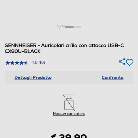
1
/
2
SENNHEISER - Auricolari a filo con attacco USB-C
CX80U-BLACK
4.6
(10)
Dettagli Prodotto
Confronta
Nessun caricatore
€ 39,90