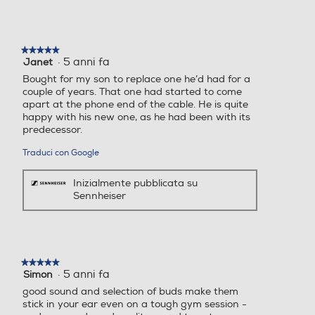
★★★★★
★★★★★
·
5 anni fa
Janet
5
su
Bought for my son to replace one he’d had for a
5
couple of years. That one had started to come
stelle.
apart at the phone end of the cable. He is quite
happy with his new one, as he had been with its
predecessor.
Traduci con Google
Inizialmente pubblicata su
Sennheiser
★★★★★
★★★★★
·
5 anni fa
Simon
5
su
good sound and selection of buds make them
5
stick in your ear even on a tough gym session -
stelle.