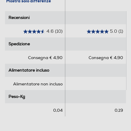
Mostra solo differenze
Clicca qui
Recensioni
Recensioni
4.6
(10)
5.0
(1)
4
5
.
.
Spedizione
Spedizione
6
0
s
s
Consegna € 4,90
Consegna € 4,90
u
u
5
5
Alimentatore incluso
Alimentatore incluso
s
s
t
t
e
e
Alimentatore non incluso
l
l
l
l
Peso-Kg
Peso-Kg
e
e
.
.
0,04
0,19
1
1
0
r
r
e