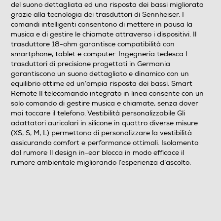
del suono dettagliata ed una risposta dei bassi migliorata
Cuffia per tv
grazie alla tecnologia dei trasduttori di Sennheiser. I
comandi intelligenti consentono di mettere in pausa la
musica e di gestire le chiamate attraverso i dispositivi. Il
trasduttore 18-ohm garantisce compatibilità con
Cuffie sportive
smartphone, tablet e computer. Ingegneria tedesca I
trasduttori di precisione progettati in Germania
garantiscono un suono dettagliato e dinamico con un
equilibrio ottime ed un’ampia risposta dei bassi. Smart
Waterproof
Remote Il telecomando integrato in linea consente con un
solo comando di gestire musica e chiamate, senza dover
Non waterproof
mai toccare il telefono. Vestibilità personalizzabile Gli
adattatori auricolari in silicone in quattro diverse misure
Noise cancelling
(XS, S, M, L) permettono di personalizzare la vestibilità
assicurando comfort e performance ottimali. Isolamento
dal rumore Il design in-ear blocca in modo efficace il
rumore ambientale migliorando l’esperienza d’ascolto.
Microfono incorporato
Posizione regolazione volume