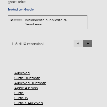
great price.
stelle.
Traduci con Google
Inizialmente pubblicata su
Sennheiser
Precedente
◄
Successiva
►
1–8 di 10 recensioni
Reviews
Reviews
Auricolari
Cuffie Bluetooth
Auricolari Bluetooth
Apple AirPods
Cuffie
Cuffie Tv
Cuffie e Auricolari