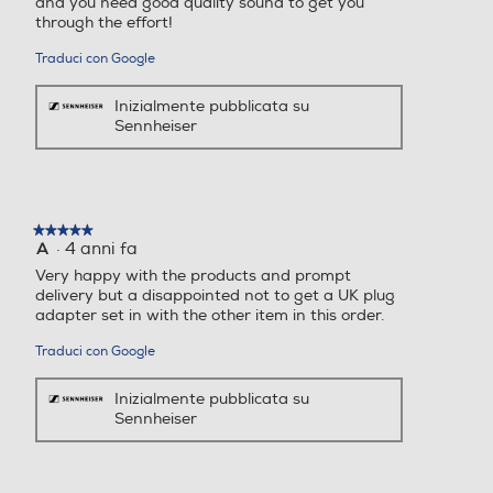
and you need good quality sound to get you
through the effort!
Traduci con Google
Inizialmente pubblicata su
Sennheiser
★★★★★
★★★★★
·
4 anni fa
A
5
su
Very happy with the products and prompt
5
delivery but a disappointed not to get a UK plug
stelle.
adapter set in with the other item in this order.
Traduci con Google
Inizialmente pubblicata su
Sennheiser