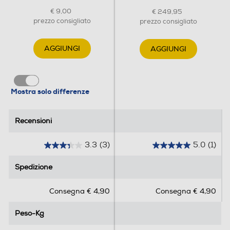
€ 9,00
€ 249,95
prezzo consigliato
prezzo consigliato
AGGIUNGI
AGGIUNGI
Mostra solo differenze
Recensioni
Recensioni
3.3
(3)
5.0
(1)
3
5
.
.
Spedizione
Spedizione
3
0
s
s
Consegna € 4,90
Consegna € 4,90
u
u
5
5
Peso-Kg
Peso-Kg
s
s
t
t