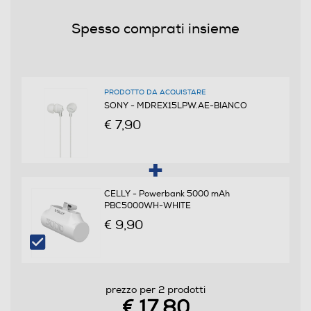
Tipo di trasmissione
Spesso comprati insieme
Jack 3,5mm
Jack adattatore da 6,3mm
PRODOTTO DA ACQUISTARE
SONY - MDREX15LPW.AE-BIANCO
Controllo volume
€ 7,90
Cuffia per tv
CELLY - Powerbank 5000 mAh
PBC5000WH-WHITE
€ 9,90
Cuffie sportive
prezzo per 2 prodotti
Waterproof
€ 17,80