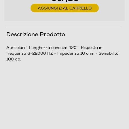
Non waterproof
AGGIUNGI 2 AL CARRELLO
Noise cancelling
Descrizione Prodotto
Microfono incorporato
Auricolari - Lunghezza cavo cm. 120 - Risposta in
frequenza 8-22000 HZ - Impedenza 16 ohm - Sensibilità
100 db.
Lunghezza del cavo-cm
120
Pieghevole
No
Altre caratteristiche
Caratteristiche tecniche Cuffie • Tipo: Unità pilota: 9