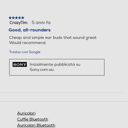
★★★★★
★★★★★
·
5 anni fa
CrazyTim
5
su
Good, all-rounders
5
Cheap and simple ear buds that sound great.
stelle.
Would recommend.
Traduci con Google
Inizialmente pubblicata su
Sony.com.au
Auricolari
Cuffie Bluetooth
Auricolari Bluetooth