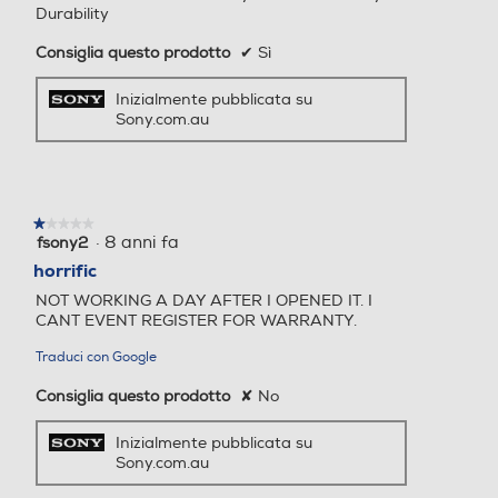
Durability
Consiglia questo prodotto
✔
Sì
Inizialmente pubblicata su
Sony.com.au
★★★★★
★★★★★
·
8 anni fa
fsony2
1
su
horrific
5
NOT WORKING A DAY AFTER I OPENED IT. I
stelle.
CANT EVENT REGISTER FOR WARRANTY.
Traduci con Google
Consiglia questo prodotto
✘
No
Inizialmente pubblicata su
Sony.com.au