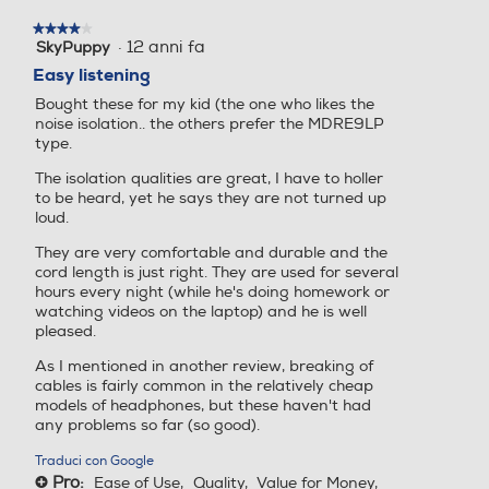
modale.
★★★★★
★★★★★
·
12 anni fa
SkyPuppy
4
su
Easy listening
5
Bought these for my kid (the one who likes the
stelle.
noise isolation.. the others prefer the MDRE9LP
type.
The isolation qualities are great, I have to holler
to be heard, yet he says they are not turned up
loud.
They are very comfortable and durable and the
cord length is just right. They are used for several
hours every night (while he's doing homework or
watching videos on the laptop) and he is well
pleased.
As I mentioned in another review, breaking of
cables is fairly common in the relatively cheap
models of headphones, but these haven't had
any problems so far (so good).
Traduci con Google
Pro:
Ease of Use,
Quality,
Value for Money,
+