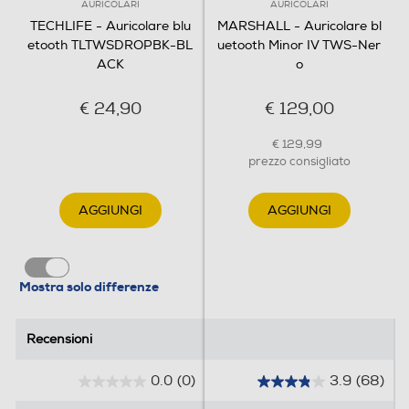
AURICOLARI
AURICOLARI
TECHLIFE - Auricolare blu
MARSHALL - Auricolare bl
etooth TLTWSDROPBK-BL
uetooth Minor IV TWS-Ner
ACK
o
€ 24,90
€ 129,00
€ 129,99
prezzo consigliato
AGGIUNGI
AGGIUNGI
Mostra solo differenze
Recensioni
Recensioni
0.0
(0)
3.9
(68)
0
3