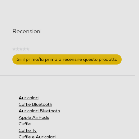
n
i
Recensioni
★★★★★
Nessuna
Sii il primo/la prima a recensire questo prodotto
valutazione
.
Questa
azione
aprirà
una
finestra
Auricolari
modale.
Cuffie Bluetooth
Auricolari Bluetooth
Apple AirPods
Cuffie
Cuffie Tv
Cuffie e Auricolari