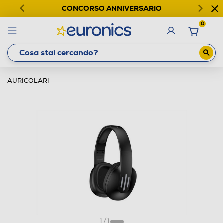
CONCORSO ANNIVERSARIO
0
AURICOLARI
1
/
1