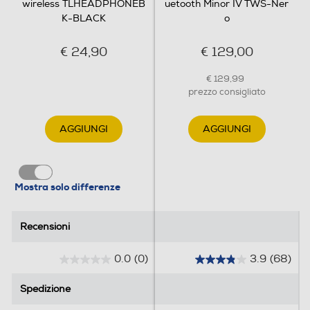
wireless TLHEADPHONEB
uetooth Minor IV TWS-Ner
K-BLACK
o
€ 24,90
€ 129,00
€ 129,99
prezzo consigliato
AGGIUNGI
AGGIUNGI
Mostra solo differenze
Recensioni
Recensioni
0.0
(0)
3.9
(68)
0
3
.
.
Spedizione
Spedizione
0
9
s
s