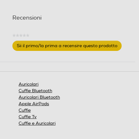
Recensioni
★★★★★
Nessuna
Sii il primo/la prima a recensire questo prodotto
valutazione
.
Questa
azione
aprirà
una
finestra
Auricolari
modale.
Cuffie Bluetooth
Auricolari Bluetooth
Apple AirPods
Cuffie
Cuffie Tv
Cuffie e Auricolari