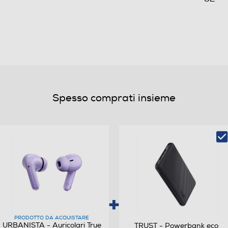
111
Bluetooth
Spesso comprati insieme
Cuffia normale
Waterproof
PRODOTTO DA ACQUISTARE
No
URBANISTA - Auricolari True
TRUST - Powerbank eco