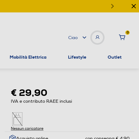
0
Ciao
Mobilità Elettrica
Lifestyle
Outlet
€ 29,90
IVA e contributo RAEE inclusi
Nessun caricatore
Acquisto online
con consegna € 4,90