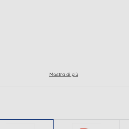
57
28
0,42
Mostra di più