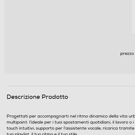
prezzo 
Altre caratteristiche
Descrizione Prodotto
Progettati per accompagnarti nel ritmo dinamico della vita urb
multipoint: l’ideale per i tuoi spostamenti quotidiani, il lavoro
touch intuitivi, supporto per l’assistente vocale, ricarica tramit
tua playlist, il tuo ritmo e il tuo stile.