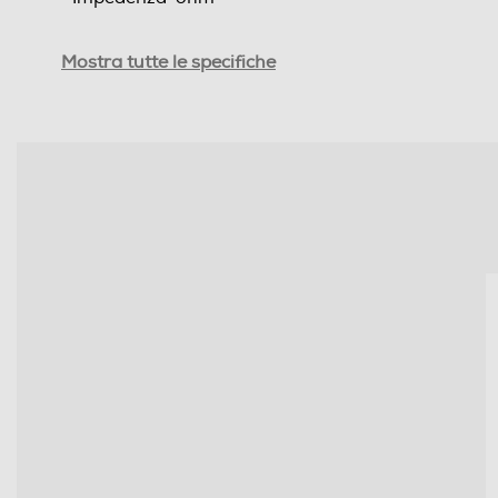
Sensibilità-dB
Mostra tutte le specifiche
Tipo di trasmissione
Jack adattatore da 6,3mm
Controllo volume
Cuffia per tv
Cuffie sportive
Waterproof
Noise cancelling
Microfono incorporato
Pieghevole