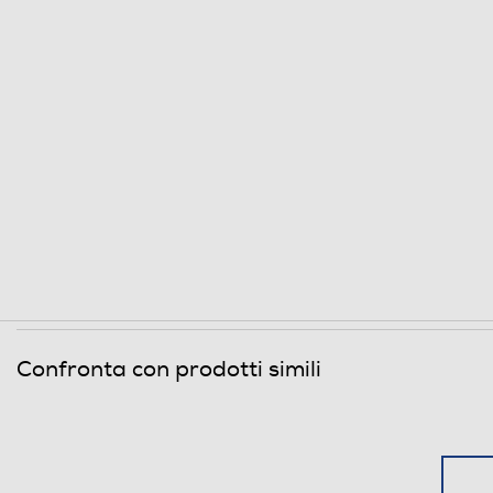
Larghezza-mm
Profondità-mm
Peso-Kg
Informazioni sulla sicurezza del prodotto
Clicca qui
Confronta con prodotti simili