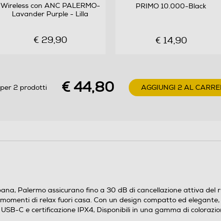
Wireless con ANC PALERMO-
PRIMO 10.000-Black
Lavander Purple - Lilla
CARATTERISTICHE PRINCIPALI: Cancellazione
attiva del rumore fino a 30 dB Autonomia totale di
€ 29,90
€ 14,90
riproduzione 32 ore Bluetooth multipoint Modalità
audio preimpostate Microfoni con cancellazione del
rumore Spegnimento automatico Comandi touch
Resistenti all'acquaSPECIFICHE TECNICHE: Quattro
€ 44,80
microfoni ENC con cancellazione attiva del rumore
per 2 prodotti
AGGIUNGI 2 AL CARRE
Microfono: MEMS Driver: 13 mm, dinamico
Materiale diaframma: PEEK Sensibilità driver: 111±3
dB SPL/mW @ 1kHz Impedenza driver: 32 Ohm ±15
% Risposta in frequenza: da 20 Hz a 20.000 Hz
Versione Bluetooth: 6.0 Profilo Bluetooth: HFP,
HSP, A2DP Codec audio: SBC Resistenza all'acqua:
IPX4
ana, Palermo assicurano fino a 30 dB di cancellazione attiva del 
Progettati per accompagnarti nel ritmo dinamico
 o i momenti di relax fuori casa. Con un design compatto ed elegante
della vita urbana, Palermo assicurano fino a 30 dB
e USB-C e certificazione IPX4, Disponibili in una gamma di colorazion
di cancellazione attiva del rumore, 32 ore di