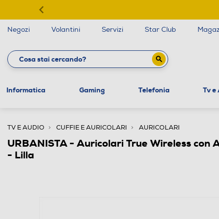
Negozi
Volantini
Servizi
Star Club
Magaz
Informatica
Gaming
Telefonia
Tv e
TV E AUDIO
CUFFIE E AURICOLARI
AURICOLARI
URBANISTA - Auricolari True Wireless co
- Lilla