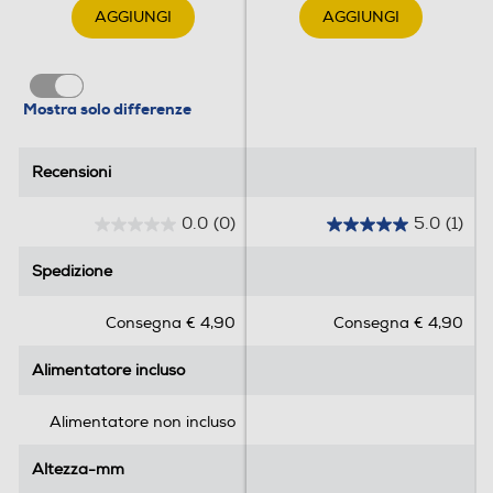
0,42
AGGIUNGI
AGGIUNGI
Informazioni sulla sicurezza del prodotto
Mostra solo differenze
Clicca qui
Recensioni
Recensioni
0.0
(0)
5.0
(1)
0
5
.
.
Spedizione
Spedizione
0
0
s
s
Consegna € 4,90
Consegna € 4,90
u
u
5
5
Alimentatore incluso
Alimentatore incluso
s
s
t
t
e
e
Alimentatore non incluso
l
l
l
l
Altezza-mm
Altezza-mm
e
e