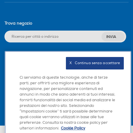
Trova negozio
INVIA
Seguici sui social
X   Continua senza accettare
Ci serviamo di queste tecnologie, anche di terze
parti, per offrirti una migliore esperienza di
navigazione, per personalizzare contenuti ed
Scarica la nostra app
annunci in modo che siano aderenti ai tuoi interessi,
fornirti funzionalità dei social media ed analizzare le
prestazioni del nostro sito. Selezionando
“Impostazioni cookie” ti sarà possibile determinare
quali cookie verranno utilizzati in base alle tue
preferenze. Consulta la nostra cookie policy per
ulteriori informazioni.
Cookie Policy