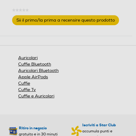
★★★★★
Nessuna
Sii il primo/la prima a recensire questo prodotto
valutazione
.
Questa
azione
aprirà
una
finestra
Auricolari
modale.
Cuffie Bluetooth
Auricolari Bluetooth
Apple AirPods
Cuffie
Cuffie Tv
Cuffie e Auricolari
Iscriviti a Star Club
Ritiro in negozio
accumula punti e
gratuito e in 30 minuti