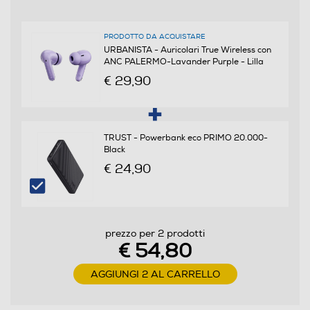
Jack adattatore da 6,3mm
PRODOTTO DA ACQUISTARE
URBANISTA - Auricolari True Wireless con
ANC PALERMO-Lavander Purple - Lilla
Controllo volume
€ 29,90
Cuffia per tv
TRUST - Powerbank eco PRIMO 20.000-
Black
Cuffia normale
€ 24,90
Cuffie sportive
prezzo per 2 prodotti
Waterproof
€ 54,80
Waterproof
AGGIUNGI 2 AL CARRELLO
Noise cancelling