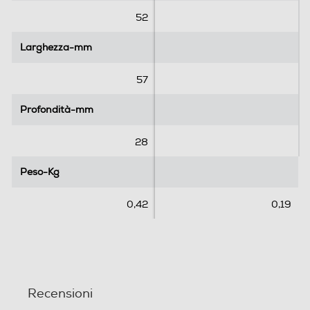
.
.
52
1
r
Larghezza-mm
Larghezza-mm
e
c
57
e
n
Profondità-mm
Profondità-mm
s
i
28
o
n
Peso-Kg
Peso-Kg
e
0,42
0,19
Recensioni