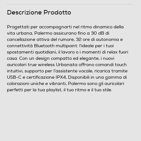
Descrizione Prodotto
Microfono incorporato
Progettati per accompagnarti nel ritmo dinamico della
vita urbana, Palermo assicurano fino a 30 dB di
cancellazione attiva del rumore, 32 ore di autonomia e
Pieghevole
connettività Bluetooth multipoint: l’ideale per i tuoi
spostamenti quotidiani, il lavoro o i momenti di relax fuori
No
casa. Con un design compatto ed elegante, i nuovi
auricolari true wireless Urbanista offrono comandi touch
Altre caratteristiche
intuitivi, supporto per l’assistente vocale, ricarica tramite
USB-C e certificazione IPX4, Disponibili in una gamma di
colorazioni uniche e vibranti, Palermo sono gli auricolari
CARATTERISTICHE PRINCIPALI: Cancellazione attiva
perfetti per la tua playlist, il tuo ritmo e il tuo stile.
del rumore fino a 30 dB Autonomia totale di
riproduzione 32 ore Bluetooth multipoint Modalità audio
preimpostate Microfoni con cancellazione del rumore
Spegnimento automatico Comandi touch Resistenti
all'acquaSPECIFICHE TECNICHE: Quattro microfoni
ENC con cancellazione attiva del rumore Microfono:
MEMS Driver: 13 mm, dinamico Materiale diaframma:
PEEK Sensibilità driver: 111±3 dB SPL/mW @ 1kHz