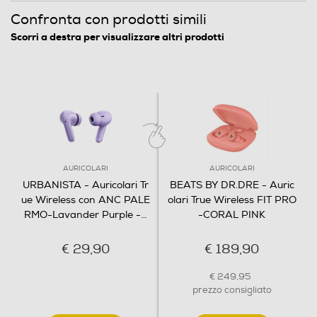
Confronta con prodotti simili
Alimentatore incluso
Scorri a destra per visualizzare altri prodotti
Alimentatore non incluso
Dimensioni - Peso
Altezza-mm
52
AURICOLARI
AURICOLARI
Larghezza-mm
URBANISTA - Auricolari Tr
BEATS BY DR.DRE - Auric
ue Wireless con ANC PALE
olari True Wireless FIT PRO
57
RMO-Lavander Purple -
…
-CORAL PINK
Profondità-mm
€ 29,90
€ 189,90
28
€ 249,95
prezzo consigliato
Peso-Kg