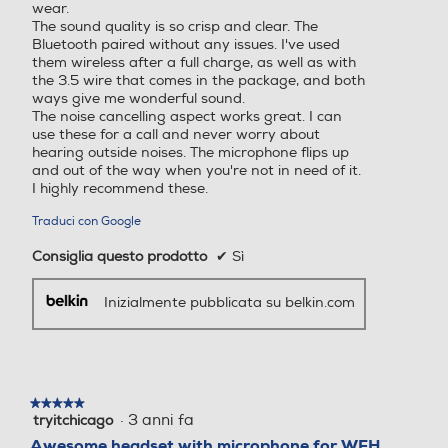
wear.
The sound quality is so crisp and clear. The
Bluetooth paired without any issues. I've used
them wireless after a full charge, as well as with
the 3.5 wire that comes in the package, and both
ways give me wonderful sound.
The noise cancelling aspect works great. I can
use these for a call and never worry about
hearing outside noises. The microphone flips up
and out of the way when you're not in need of it.
I highly recommend these.
Traduci con Google
Consiglia questo prodotto
✔
Sì
Inizialmente pubblicata su belkin.com
★★★★★
★★★★★
·
3 anni fa
tryitchicago
5
su
Awesome headset with microphone for WFH