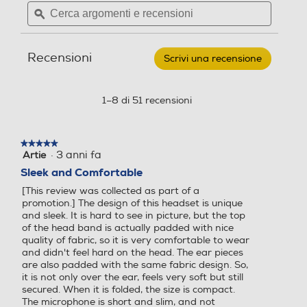
Cerca
Cerca
BELKIN
i
s
argomenti
ϙ
argoment
-
CUFFIE
e
e
o
i
SOUNDFORM
recensioni
recensio
n
o
ADAPT
Recensioni
OVER
i
n
Scrivi una recensione
.
EAR
Questa
i
HEADSET-
azione
nero
aprirà
1–8 di 51 recensioni
una
finestra
modale.
★★★★★
★★★★★
·
3 anni fa
Artie
5
su
Sleek and Comfortable
5
[This review was collected as part of a
stelle.
promotion.] The design of this headset is unique
and sleek. It is hard to see in picture, but the top
of the head band is actually padded with nice
quality of fabric, so it is very comfortable to wear
and didn't feel hard on the head. The ear pieces
are also padded with the same fabric design. So,
it is not only over the ear, feels very soft but still
secured. When it is folded, the size is compact.
The microphone is short and slim, and not