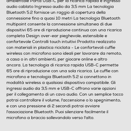
ambientale Porta USB-C per la ricarica rapida e ingresso
Waterproof
audio cablato Ingresso audio da 3,5 mm La tecnologia
Bluetooth 5.2 fornisce un raggio di copertura della
Non waterproof
connessione fino a quasi 10 metri La tecnologia Bluetooth
multipoint consente la connessione simultanea di due
Noise cancelling
dispositivi 65 ore di riproduzione continua con una ricarica
completa Design over-ear pieghevole, estensibile e
confortevole Controlli touch intuitivi Prodotto realizzato
con materiali in plastica riciclata - Le confortevoli cuffie
Microfono incorporato
wireless con microfono sono ideali per lavorare da remoto,
a casa o in altri ambienti, per giocare online e altro
ancora. La tecnologia di ricarica rapida USB-C permette
65 ore di riproduzione con una sola ricarica. Le cuffie con
Posizione regolazione volume
microfono e tecnologia Bluetooth 5.2 si connettono in
modalità wireless a qualsiasi dispositivo compatibile. Gli
Sugli auricolari
ingressi audio da 3,5 mm e USB-C offrono varie opzioni
per il collegamento di un cavo audio. Con un semplice tocco
Pieghevole
potrai controllare il volume, l'accensione o lo spegnimento,
e con una pressione di 2 secondi potrai avviare
No
l'associazione Bluetooth. Puoi silenziare facilmente il
microfono a braccio sollevandolo verso l'alto.
Altre caratteristiche