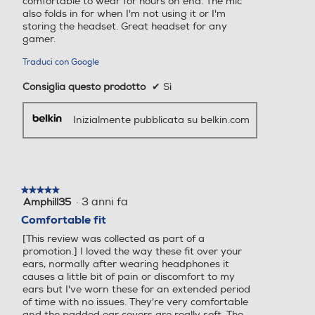
comfortable to wear for hours on end. The mic
also folds in for when I'm not using it or I'm
storing the headset. Great headset for any
gamer.
Traduci con Google
Consiglia questo prodotto
✔
Sì
Inizialmente pubblicata su belkin.com
★★★★★
★★★★★
·
3 anni fa
Amphill35
5
su
Comfortable fit
5
[This review was collected as part of a
stelle.
promotion.] I loved the way these fit over your
ears, normally after wearing headphones it
causes a little bit of pain or discomfort to my
ears but I've worn these for an extended period
of time with no issues. They're very comfortable
and the padded ear covers are really soft. The