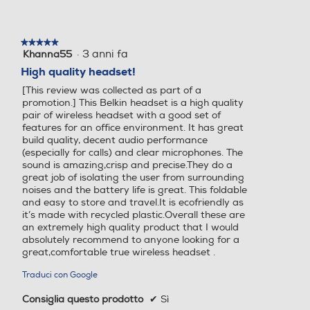
★★★★★
★★★★★
·
3 anni fa
Khanna55
5
su
High quality headset!
5
[This review was collected as part of a
stelle.
promotion.] This Belkin headset is a high quality
pair of wireless headset with a good set of
features for an office environment. It has great
build quality, decent audio performance
(especially for calls) and clear microphones. The
sound is amazing,crisp and precise.They do a
great job of isolating the user from surrounding
noises and the battery life is great. This foldable
and easy to store and travel.It is ecofriendly as
it’s made with recycled plastic.Overall these are
an extremely high quality product that I would
absolutely recommend to anyone looking for a
great,comfortable true wireless headset .
Traduci con Google
Consiglia questo prodotto
✔
Sì