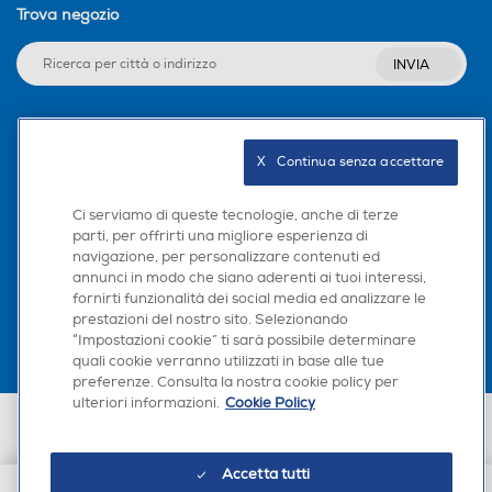
Trova negozio
INVIA
Seguici sui social
X   Continua senza accettare
Ci serviamo di queste tecnologie, anche di terze
parti, per offrirti una migliore esperienza di
navigazione, per personalizzare contenuti ed
Scarica la nostra app
annunci in modo che siano aderenti ai tuoi interessi,
fornirti funzionalità dei social media ed analizzare le
prestazioni del nostro sito. Selezionando
“Impostazioni cookie” ti sarà possibile determinare
quali cookie verranno utilizzati in base alle tue
preferenze. Consulta la nostra cookie policy per
ulteriori informazioni.
Cookie Policy
Euronics Italia SpA. Sede legale Via Montefeltro, 6/a 20156 Milano
Partita Iva, Codice Fiscale e iscrizione CCIAA Milano Monza Brianza Lodi
n. 13337170156. Codice intermediario SDI: HHBD9AK. Vendite soggette
Accetta tutti
agli Artt. 45 e ss del Codice del Consumo in tema di Diritti dei
Consumatori.