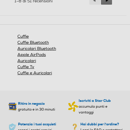
Precedente
◄
Successiva
►
1–8 di 51 recensioni
Reviews
Reviews
Cuffie
Cuffie Bluetooth
Auricolari Bluetooth
Apple AirPods
Auricolari
Cuffie Tv
Cuffie e Auricolari
Iscriviti a Star Club
Ritiro in negozio
accumula punti e
gratuito e in 30 minuti
vantaggi
Potenzia i tuoi acquisti
Hai dubbi per l'ordine?