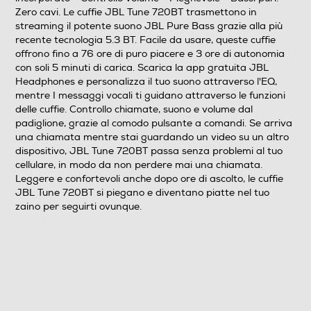
Zero cavi. Le cuffie JBL Tune 720BT trasmettono in
Pieghevole
streaming il potente suono JBL Pure Bass grazie alla più
recente tecnologia 5.3 BT. Facile da usare, queste cuffie
offrono fino a 76 ore di puro piacere e 3 ore di autonomia
Si
con soli 5 minuti di carica. Scarica la app gratuita JBL
Headphones e personalizza il tuo suono attraverso l'EQ,
Altre caratteristiche
mentre I messaggi vocali ti guidano attraverso le funzioni
delle cuffie. Controllo chiamate, suono e volume dal
Alimentazione: 5 V, 1 A Risposta in frequenza: 20 Hz –
padiglione, grazie al comodo pulsante a comandi. Se arriva
20 kHz Impedenza: 32 Ohm Sensibilità: 103 dB SPL@
una chiamata mentre stai guardando un video su un altro
1kHz 1mW SPL massimo: 95 dB Sensibilità del
dispositivo, JBL Tune 720BT passa senza problemi al tuo
microfono: -40 dBV@1kHz/Pa Temperatura massima di
cellulare, in modo da non perdere mai una chiamata.
funzionamento: 45 °C Modulazione del trasmettitore
Leggere e confortevoli anche dopo ore di ascolto, le cuffie
Bluetooth: GFSK, p/4-DQPSK, 8-DPSK Versione
JBL Tune 720BT si piegano e diventano piatte nel tuo
Bluetooth: 5.3 Versione del profilo Bluetooth: HFP 1.7.2,
zaino per seguirti ovunque.
AVRCP 1.6.2, A2DP 1.3.2 Frequenza del trasmettitore
Bluetooth gamma: 2,4 GHz – 2,4835 GHz Potenza
trasmessa Bluetooth: 6 dBm Dimensioni del driver: 40
mm / 1,57 " Dinamico Peso: 220 g / 0,485 libbre
Lunghezza del cavo delle cuffie (m): 1,2 Lunghezza del
cavo delle cuffie (piedi): 3,937 Altezza esterna del
padiglione auricolare (cm): 7,34 Altezza esterna del