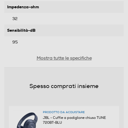
Impedenza-ohm
32
Sensibilità-dB
95
Tipo di trasmissione
Mostra tutte le specifiche
Bluetooth
Jack adattatore da 6,3mm
Spesso comprati insieme
Controllo volume
PRODOTTO DA ACQUISTARE
JBL - Cuffie a padiglione chiuso TUNE
720BT-BLU
Cuffia per tv