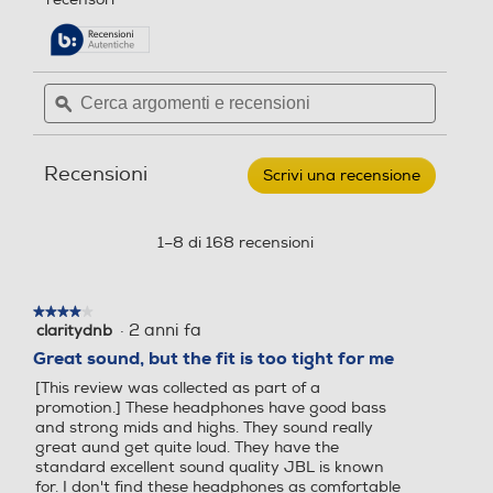
e
e
pagina
stelle.
delle
c
c
Leggi
recensioni.
recensioni
e
e
per
n
n
Cerca
Cerca
JBL
s
s
argomenti
ϙ
argoment
-
Cuffie
e
e
i
i
a
recensioni
recensio
o
o
padiglione
Recensioni
chiuso
n
n
Scrivi una recensione
.
TUNE
i
Questa
i
720BT-
azione
BLU
aprirà
1–8 di 168 recensioni
una
finestra
modale.
★★★★★
★★★★★
·
2 anni fa
claritydnb
4
su
Great sound, but the fit is too tight for me
5
[This review was collected as part of a
stelle.
promotion.] These headphones have good bass
and strong mids and highs. They sound really
great aund get quite loud. They have the
standard excellent sound quality JBL is known
for. I don't find these headphones as comfortable