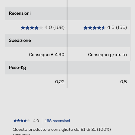
Recensioni
Recensioni
4.0
(168)
4.5
(156)
4
4
.
.
Spedizione
Spedizione
0
5
s
s
Consegna € 4,90
Consegna gratuita
u
u
5
5
Peso-Kg
Peso-Kg
s
s
t
t
e
e
0,22
0,5
l
l
l
l
e
e
.
.
1
1
6
5
4.0
168 recensioni
L'azione
★★★★★
★★★★★
8
6
4
porterà
Questo prodotto è consigliato da 21 di 21 (100%)
su
r
r
alla
recensori
5