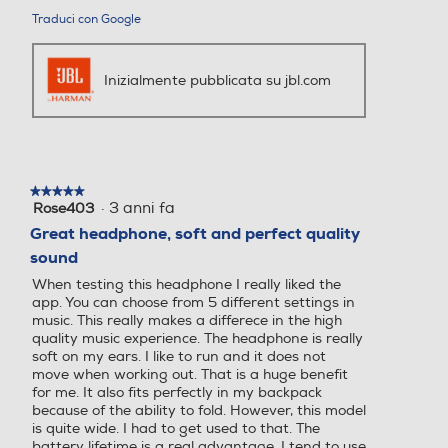
e
Traduci con Google
a
p
r
Inizialmente pubblicata su jbl.com
i
r
à
u
n
a
★★★★★
★★★★★
f
·
3 anni fa
Rose403
5
i
su
Great headphone, soft and perfect quality
n
5
sound
e
stelle.
s
When testing this headphone I really liked the
t
app. You can choose from 5 different settings in
r
music. This really makes a differece in the high
a
quality music experience. The headphone is really
m
soft on my ears. I like to run and it does not
move when working out. That is a huge benefit
o
for me. It also fits perfectly in my backpack
d
because of the ability to fold. However, this model
a
is quite wide. I had to get used to that. The
l
battery lifetime is a real advantage. I tend to use