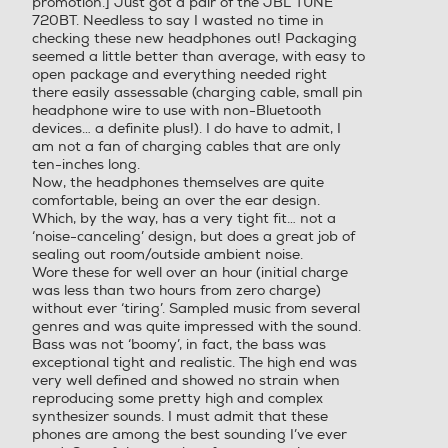
promotion.] Just got a pair of the JBL TUNE
720BT. Needless to say I wasted no time in
checking these new headphones out! Packaging
seemed a little better than average, with easy to
open package and everything needed right
there easily assessable (charging cable, small pin
headphone wire to use with non-Bluetooth
devices… a definite plus!). I do have to admit, I
am not a fan of charging cables that are only
ten-inches long.
Now, the headphones themselves are quite
comfortable, being an over the ear design.
Which, by the way, has a very tight fit… not a
‘noise-canceling’ design, but does a great job of
sealing out room/outside ambient noise.
Wore these for well over an hour (initial charge
was less than two hours from zero charge)
without ever ‘tiring’. Sampled music from several
genres and was quite impressed with the sound.
Bass was not ‘boomy’, in fact, the bass was
exceptional tight and realistic. The high end was
very well defined and showed no strain when
reproducing some pretty high and complex
synthesizer sounds. I must admit that these
phones are among the best sounding I’ve ever