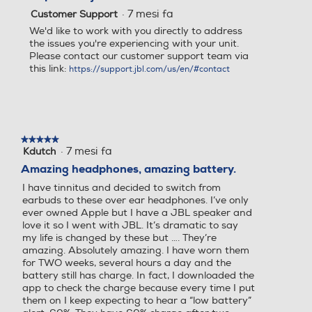
·
7 mesi fa
Customer Support
We'd like to work with you directly to address
the issues you're experiencing with your unit.
Please contact our customer support team via
this link:
https://support.jbl.com/us/en/#contact
★★★★★
★★★★★
·
7 mesi fa
Kdutch
5
su
Amazing headphones, amazing battery.
5
I have tinnitus and decided to switch from
stelle.
earbuds to these over ear headphones. I’ve only
ever owned Apple but I have a JBL speaker and
love it so I went with JBL. It’s dramatic to say
my life is changed by these but …. They’re
amazing. Absolutely amazing. I have worn them
for TWO weeks, several hours a day and the
battery still has charge. In fact, I downloaded the
app to check the charge because every time I put
them on I keep expecting to hear a “low battery”