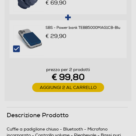
€ 69,90
Cuffie sportive
SBS - Power bank TEBB5000MAG1CB-Blu
€ 29,90
Waterproof
Non waterproof
prezzo per 2 prodotti
Noise cancelling
€ 99,80
AGGIUNGI 2 AL CARRELLO
Microfono incorporato
Descrizione Prodotto
Posizione regolazione volume
Cuffie a padiglione chiuso - Bluetooth - Microfono
Sugli auricolari
incorporato - Controllo volume - Pieghevole - Bassi puri.