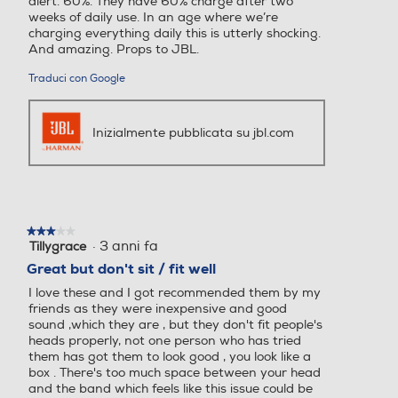
alert. 60%. They have 60% charge after two
weeks of daily use. In an age where we’re
charging everything daily this is utterly shocking.
And amazing. Props to JBL.
Traduci con Google
Inizialmente pubblicata su jbl.com
★★★★★
★★★★★
·
3 anni fa
Tillygrace
3
su
Great but don't sit / fit well
5
I love these and I got recommended them by my
stelle.
friends as they were inexpensive and good
sound ,which they are , but they don't fit people's
heads properly, not one person who has tried
them has got them to look good , you look like a
box . There's too much space between your head
and the band which feels like this issue could be