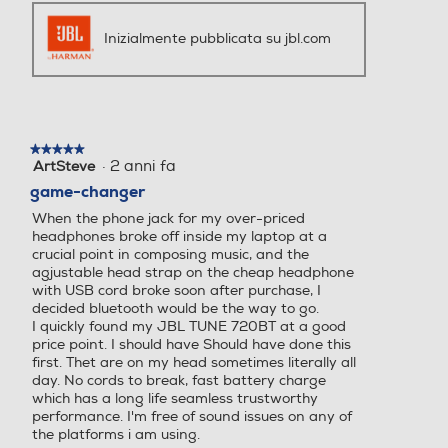
i
i
d
p
Inizialmente pubblicata su jbl.com
e
r
o
o
1
d
d
u
e
c
l
i
★★★★★
★★★★★
l
v
·
2 anni fa
ArtSteve
5
a
i
su
game-changer
r
d
5
e
e
When the phone jack for my over-priced
stelle.
c
o
headphones broke off inside my laptop at a
e
Q
crucial point in composing music, and the
n
u
agjustable head strap on the cheap headphone
with USB cord broke soon after purchase, I
s
e
decided bluetooth would be the way to go.
i
s
I quickly found my JBL TUNE 720BT at a good
o
t
price point. I should have Should have done this
n
a
first. Thet are on my head sometimes literally all
e
a
day. No cords to break, fast battery charge
z
which has a long life seamless trustworthy
i
performance. I'm free of sound issues on any of
o
the platforms i am using.
n