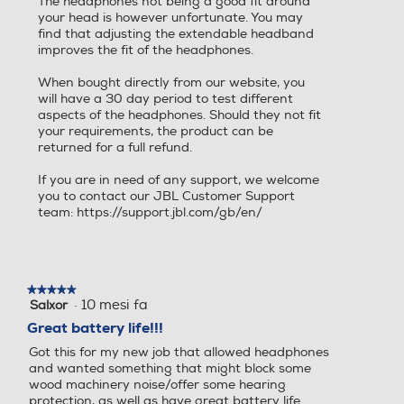
The headphones not being a good fit around
your head is however unfortunate. You may
find that adjusting the extendable headband
improves the fit of the headphones.
When bought directly from our website, you
will have a 30 day period to test different
aspects of the headphones. Should they not fit
your requirements, the product can be
returned for a full refund.
If you are in need of any support, we welcome
you to contact our JBL Customer Support
team: https://support.jbl.com/gb/en/
★★★★★
★★★★★
·
10 mesi fa
Salxor
5
su
Great battery life!!!
5
Got this for my new job that allowed headphones
stelle.
and wanted something that might block some
wood machinery noise/offer some hearing
protection, as well as have great battery life.