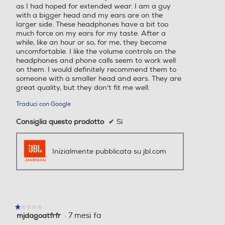
as I had hoped for extended wear. I am a guy
with a bigger head and my ears are on the
larger side. These headphones have a bit too
much force on my ears for my taste. After a
while, like an hour or so, for me, they become
uncomfortable. I like the volume controls on the
headphones and phone calls seem to work well
on them. I would definitely recommend them to
someone with a smaller head and ears. They are
great quality, but they don't fit me well.
Traduci con Google
Consiglia questo prodotto
✔
Sì
Inizialmente pubblicata su jbl.com
★★★★★
★★★★★
·
7 mesi fa
mjdagoatfrfr
1
su