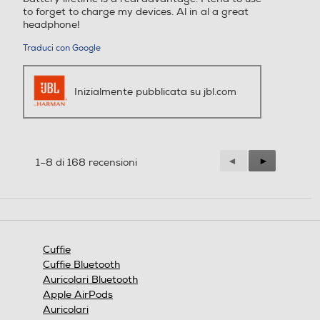
e
to forget to charge my devices. Al in al a great
.
headphone!
Traduci con Google
Inizialmente pubblicata su jbl.com
Precedente
◄
Successiva
►
1–8 di 168 recensioni
Reviews
Reviews
Cuffie
Cuffie Bluetooth
Auricolari Bluetooth
Apple AirPods
Auricolari