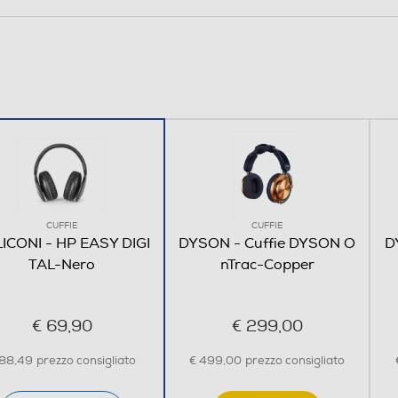
disponibili per evitare interferenze. • Le cuffie
possono essere utilizzate anche come delle normali
cuffie con cavo
190
200
88
CUFFIE
CUFFIE
ICONI - HP EASY DIGI
DYSON - Cuffie DYSON O
D
0,56
TAL-Nero
nTrac-Copper
€ 69,90
€ 299,00
 88,49
prezzo consigliato
€ 499,00
prezzo consigliato