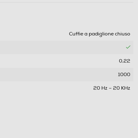
Cuffie a padiglione chiuso
0,22
1000
20 Hz – 20 KHz
32
112
Radiofrequenza