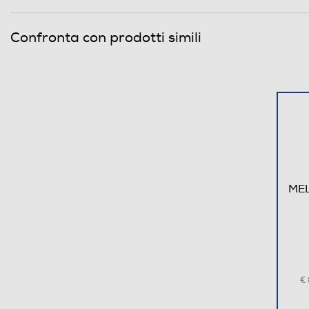
Confronta con prodotti simili
Dimensioni - Peso
Altezza-mm
Larghezza-mm
Profondità-mm
MEL
Peso-Kg
Informazioni sulla sicurezza del prodotto
Clicca qui
€