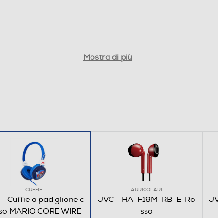
Mostra di più
CUFFIE
AURICOLARI
- Cuffie a padiglione c
JVC - HA-F19M-RB-E-Ro
JV
uso MARIO CORE WIRE
sso