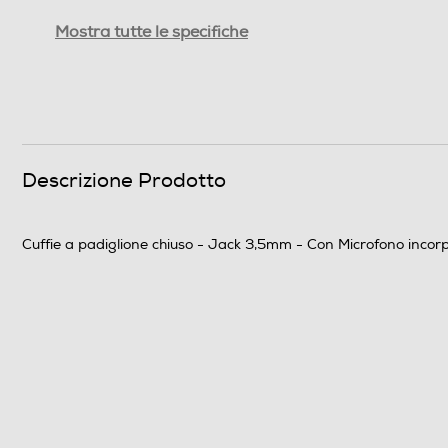
Controllo volume
Mostra tutte le specifiche
Cuffie sportive
Waterproof
Noise cancelling
Descrizione Prodotto
Microfono incorporato
Pieghevole
Cuffie a padiglione chiuso - Jack 3,5mm - Con Microfono incor
Dimensioni - Peso
Peso-Kg
Informazioni sulla sicurezza del prodotto
Clicca qui