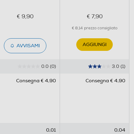
€ 9,90
€ 7,90
€ 8,14
prezzo consigliato
AGGIUNGI
AVVISAMI
0.0
(0)
3.0
(1)
0
3
.
.
Consegna € 4,90
Consegna € 4,90
0
0
s
s
u
u
5
5
s
s
t
t
e
e
0,01
0,04