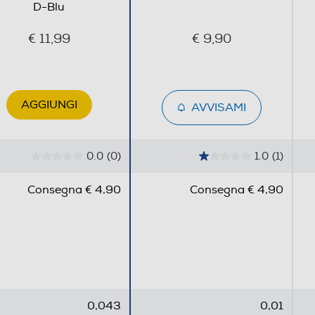
D-Blu
€ 11,99
€ 9,90
AGGIUNGI
AVVISAMI
0.0
(0)
1.0
(1)
0
1
.
.
Consegna € 4,90
Consegna € 4,90
0
0
s
s
u
u
5
5
s
s
t
t
e
e
0,043
0,01