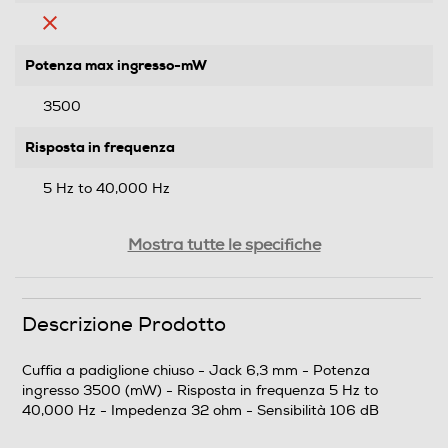
Potenza max ingresso-mW
3500
Risposta in frequenza
5 Hz to 40,000 Hz
Impedenza-ohm
Mostra tutte le specifiche
32
Sensibilità-dB
Descrizione Prodotto
106
Cuffia a padiglione chiuso - Jack 6,3 mm - Potenza
ingresso 3500 (mW) - Risposta in frequenza 5 Hz to
Tipo di trasmissione
40,000 Hz - Impedenza 32 ohm - Sensibilità 106 dB
Jack 6,3mm