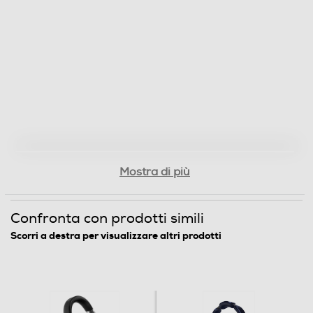
Pieghevole
Si
Altre caratteristiche
Cavo spiralato 1.2 m (max estensione fino a 3.00 m)
Descrizione marketing
Mostra di più
Lo standard professionale Goditi sempre il meglio con le
cuffie over-ear di punta HDJ-X10. Affinate grazie agli
Confronta con prodotti simili
input di DJ professionisti per servirti a festival, locali e
Scorri a destra per visualizzare altri prodotti
in qualunque altro posto, cambieranno il modo in cui vivi
la musica. Riproducendo suoni ad alta risoluzione da 5
Hz a 40 kHz, grazie al nuovo driver da 50mm, sono
l'ideale per il monitoring, offrendoti una chiara
separazione dei canali di destra e sinistra nonché una