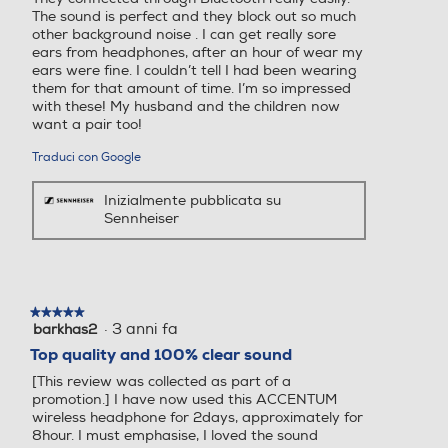
The sound is perfect and they block out so much
other background noise . I can get really sore
ears from headphones, after an hour of wear my
ears were fine. I couldn’t tell I had been wearing
them for that amount of time. I’m so impressed
with these! My husband and the children now
want a pair too!
Traduci con Google
Inizialmente pubblicata su
Sennheiser
★★★★★
★★★★★
·
3 anni fa
barkhas2
5
su
Top quality and 100% clear sound
5
[This review was collected as part of a
stelle.
promotion.] I have now used this ACCENTUM
wireless headphone for 2days, approximately for
8hour. I must emphasise, I loved the sound