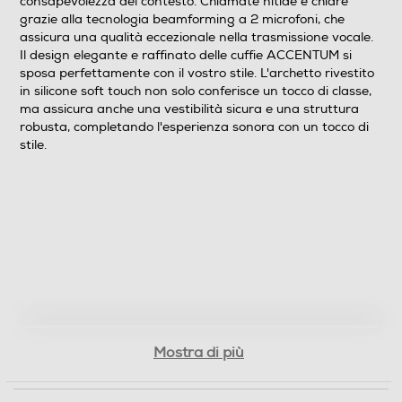
consapevolezza del contesto. Chiamate nitide e chiare
a 5 bande integrato e le modalità sonore
grazie alla tecnologia beamforming a 2 microfoni, che
personalizzabili consentono di adattare l'esperienza di
assicura una qualità eccezionale nella trasmissione vocale.
ascolto alle vostre preferenze, regalando un'atmosfera
Il design elegante e raffinato delle cuffie ACCENTUM si
sonora su misura. L'ANC ibrida offre la flessibilità di
sposa perfettamente con il vostro stile. L'archetto rivestito
isolarsi completamente con la cancellazione attiva del
in silicone soft touch non solo conferisce un tocco di classe,
rumore o di rimanere consapevoli dell'ambiente
ma assicura anche una vestibilità sicura e una struttura
circostante attraverso la Modalità trasparenza. Sia al
robusta, completando l'esperienza sonora con un tocco di
lavoro, in palestra o all'aperto, potrete godervi la vostra
stile.
musica senza rinunciare alla consapevolezza del
contesto. Chiamate nitide e chiare grazie alla tec
Dimensioni - Peso
Peso-Kg
0,2
Mostra di più
Informazioni sulla sicurezza del prodotto
Clicca qui