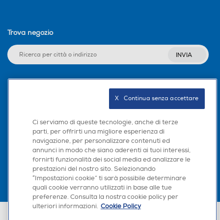
Trova negozio
INVIA
Seguici sui social
X   Continua senza accettare
Ci serviamo di queste tecnologie, anche di terze
parti, per offrirti una migliore esperienza di
navigazione, per personalizzare contenuti ed
Scarica la nostra app
annunci in modo che siano aderenti ai tuoi interessi,
fornirti funzionalità dei social media ed analizzare le
prestazioni del nostro sito. Selezionando
“Impostazioni cookie” ti sarà possibile determinare
quali cookie verranno utilizzati in base alle tue
preferenze. Consulta la nostra cookie policy per
ulteriori informazioni.
Cookie Policy
Euronics Italia SpA. Sede legale Via Montefeltro, 6/a 20156 Milano