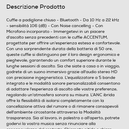
Descrizione Prodotto
Pieghevole
Cuffie a padiglione chiuso - Bluetooth - Da 10 Hz a 22 kHz
No
- sensibilità 106 (dB) - Con Noise cancelling - Con
Microfono incorporato - Immergetevi in un piacere
Accessori in dotazione
d'ascolto senza precedenti con le cuffie ACCENTUM,
progettate per offrire un'esperienza estesa e confortevole.
Con una sorprendente durata della batteria di 50 ore,
Cuffie wireless ACCENTUM Cavo di ricarica USB-C
queste cuffie si distinguono per il loro design ergonomico e
Guida rapida
pieghevole, garantendo un comfort superiore durante le
lunghe sessioni di ascolto. Sia che siate a casa o in viaggio,
Descrizione marketing
godrete di un suono immersivo grazie all'audio stereo HD
con precisione ingegneristica. L'equalizzatore a 5 bande
Immergetevi in un piacere d'ascolto senza precedenti
integrato e le modalità sonore personalizzabili consentono
con le cuffie ACCENTUM, progettate per offrire
di adattare l'esperienza di ascolto alle vostre preferenze,
un'esperienza estesa e confortevole. Con una
regalando un'atmosfera sonora su misura. L'ANC ibrida
sorprendente durata della batteria di 50 ore, queste
offre la flessibilità di isolarsi completamente con la
cuffie si distinguono per il loro design ergonomico e
cancellazione attiva del rumore o di rimanere consapevoli
pieghevole, garantendo un comfort superiore durante le
dell'ambiente circostante attraverso la Modalità
lunghe sessioni di ascolto. Sia che siate a casa o in
trasparenza. Sia al lavoro, in palestra o all'aperto, potrete
viaggio, godrete di un suono immersivo grazie all'audio
godervi la vostra musica senza rinunciare alla
stereo HD con precisione ingegneristica. L'equalizzatore