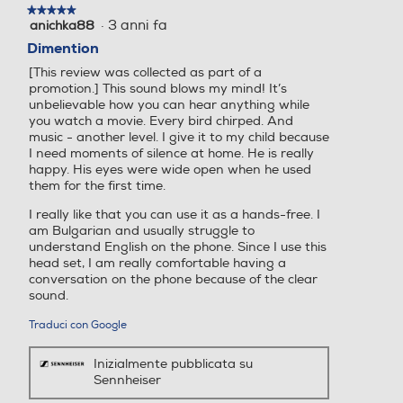
★★★★★
★★★★★
·
3 anni fa
anichka88
5
su
Dimention
5
[This review was collected as part of a
stelle.
promotion.] This sound blows my mind! It’s
unbelievable how you can hear anything while
you watch a movie. Every bird chirped. And
music - another level. I give it to my child because
I need moments of silence at home. He is really
happy. His eyes were wide open when he used
them for the first time.
I really like that you can use it as a hands-free. I
am Bulgarian and usually struggle to
understand English on the phone. Since I use this
head set, I am really comfortable having a
conversation on the phone because of the clear
sound.
Traduci con Google
Inizialmente pubblicata su
Sennheiser