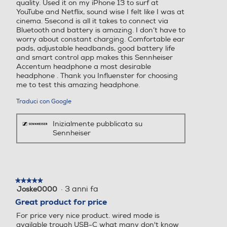
quality. Used it on my iPhone 13 to surf at
YouTube and Netflix, sound wise I felt like I was at
cinema. 5second is all it takes to connect via
Bluetooth and battery is amazing. I don’t have to
worry about constant charging. Comfortable ear
pads, adjustable headbands, good battery life
and smart control app makes this Sennheiser
Accentum headphone a most desirable
headphone . Thank you Influenster for choosing
me to test this amazing headphone.
Traduci con Google
Inizialmente pubblicata su
Sennheiser
★★★★★
★★★★★
·
3 anni fa
Joske0000
5
su
Great product for price
5
For price very nice product. wired mode is
stelle.
available trough USB-C what many don't know