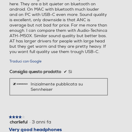
here. They are a bit quieter on bluetooth on
android. On MAC with bluetooth much louder
and on PC with USB-C even more. Sound quality
is excellent, only downside is that ANC is
average but not bad for price. For me more than
enough. I can compare them with Audio-Techinca
ATH-M50X. Similar sound quality but better bas.
AT has larger drivers for people with large head
but they get warm and they are pretty heavy. If
you want full quality use them trough USB-C.
Traduci con Google
Consiglia questo prodotto
✔
Sì
Inizialmente pubblicata su
Sennheiser
★★★★★
★★★★★
·
3 anni fa
charlieful
4
su
Very good headphones