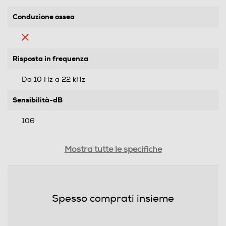
Conduzione ossea
Risposta in frequenza
Da 10 Hz a 22 kHz
Sensibilità-dB
106
Tipo di trasmissione
Mostra tutte le specifiche
Bluetooth
Jack adattatore da 6,3mm
Spesso comprati insieme
Controllo volume