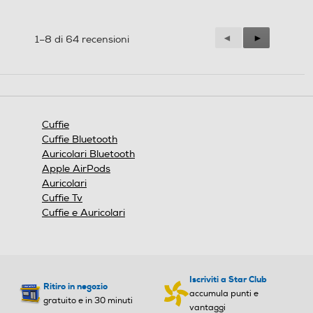
Precedente
◄
Successiva
►
1–8 di 64 recensioni
Reviews
Reviews
Cuffie
Cuffie Bluetooth
Auricolari Bluetooth
Apple AirPods
Auricolari
Cuffie Tv
Cuffie e Auricolari
Iscriviti a Star Club
Ritiro in negozio
accumula punti e
gratuito e in 30 minuti
vantaggi