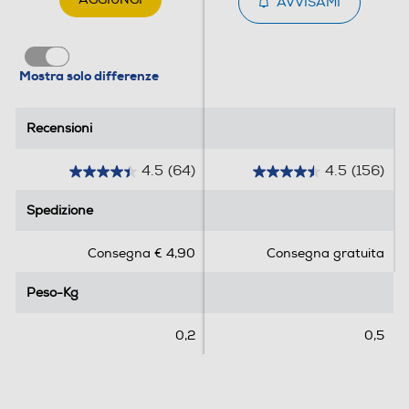
AVVISAMI
Mostra solo differenze
Recensioni
Recensioni
4.5
(64)
4.5
(156)
4
4
.
.
Spedizione
Spedizione
5
5
s
s
Consegna € 4,90
Consegna gratuita
u
u
5
5
Peso-Kg
Peso-Kg
s
s
t
t
e
e
0,2
0,5
l
l
l
l
e
e