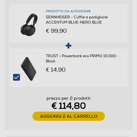
PRODOTTO DA ACQUISTARE
SENNHEISER - Cuffie a padiglione
ACCENTUM BLUE-NERO BLUE
Cuffia per tv
€ 99,90
Cuffie sportive
TRUST - Powerbank eco PRIMO 10.000-
Black
€ 14,90
Waterproof
Non waterproof
prezzo per 2 prodotti
Noise cancelling
€ 114,80
AGGIUNGI 2 AL CARRELLO
Microfono incorporato