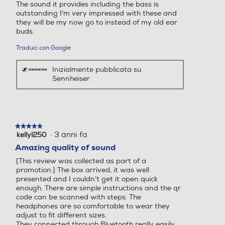
The sound it provides including the bass is
outstanding I'm very impressed with these and
they will be my now go to instead of my old ear
buds.
Traduci con Google
Inizialmente pubblicata su
Sennheiser
★★★★★
★★★★★
·
3 anni fa
kellyl250
5
su
Amazing quality of sound
5
[This review was collected as part of a
stelle.
promotion.] The box arrived, it was well
presented and I couldn’t get it open quick
enough. There are simple instructions and the qr
code can be scanned with steps. The
headphones are so comfortable to wear they
adjust to fit different sizes.
They connected through Bluetooth really easily.