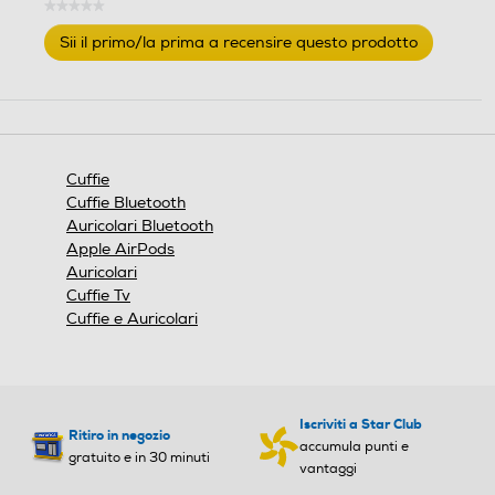
e
★★★★★
Nessuna
c
Sii il primo/la prima a recensire questo prodotto
valutazione
e
.
n
Questa
s
azione
i
aprirà
o
una
finestra
n
Cuffie
modale.
i
Cuffie Bluetooth
Auricolari Bluetooth
Apple AirPods
Auricolari
Cuffie Tv
Cuffie e Auricolari
Iscriviti a Star Club
Ritiro in negozio
accumula punti e
gratuito e in 30 minuti
vantaggi