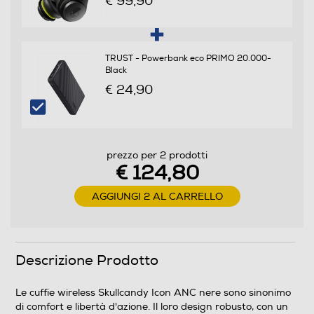
€ 99,90
Posizione regolazione volume
TRUST - Powerbank eco PRIMO 20.000-
Black
Sugli auricolari
€ 24,90
Pieghevole
Si
prezzo per 2 prodotti
Descrizione marketing
€ 124,80
Le cuffie wireless Skullcandy Icon ANC nere sono
AGGIUNGI 2 AL CARRELLO
sinonimo di comfort e libertà d'azione. Il loro design
robusto, con un robusto archetto in metallo e morbidi
cuscinetti auricolari, resiste agli urti ed è certificato
IPX4, quindi nemmeno pioggia o sudore ti fermeranno.
Descrizione Prodotto
Grazie alla cancellazione attiva del rumore, puoi isolarti
dal mondo esterno e immergerti nella tua musica, nei
tuoi film o podcast. Puoi sempre passare alla modalità
Le cuffie wireless Skullcandy Icon ANC nere sono sinonimo
regolabile Stay Aware per ascoltare nuovamente
di comfort e libertà d'azione. Il loro design robusto, con un