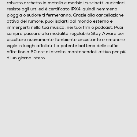
robusto archetto in metallo e morbidi cuscinetti auricolari,
l'ambiente circostante e rimanere vigile in luoghi
resiste agli urti ed è certificato IPX4, quindi nemmeno
affollati. La potente batteria delle cuffie offre fino a 60
pioggia o sudore ti fermeranno. Grazie alla cancellazione
ore di ascolto, mantenendoti attivo per più di un giorno
attiva del rumore, puoi isolarti dal mondo esterno e
intero.
immergerti nella tua musica, nei tuoi film o podcast. Puoi
sempre passare alla modalità regolabile Stay Aware per
Dimensioni - Peso
ascoltare nuovamente l'ambiente circostante e rimanere
vigile in luoghi affollati. La potente batteria delle cuffie
Peso-Kg
offre fino a 60 ore di ascolto, mantenendoti attivo per più
di un giorno intero.
0,16
Informazioni sulla sicurezza del prodotto
Clicca qui