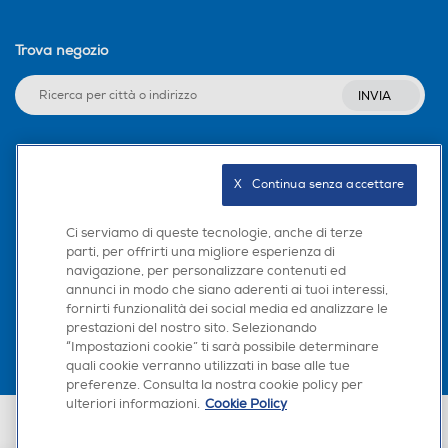
Trova negozio
INVIA
Seguici sui social
X   Continua senza accettare
Ci serviamo di queste tecnologie, anche di terze
parti, per offrirti una migliore esperienza di
navigazione, per personalizzare contenuti ed
Scarica la nostra app
annunci in modo che siano aderenti ai tuoi interessi,
fornirti funzionalità dei social media ed analizzare le
prestazioni del nostro sito. Selezionando
“Impostazioni cookie” ti sarà possibile determinare
quali cookie verranno utilizzati in base alle tue
preferenze. Consulta la nostra cookie policy per
ulteriori informazioni.
Cookie Policy
Euronics Italia SpA. Sede legale Via Montefeltro, 6/a 20156 Milano
Partita Iva, Codice Fiscale e iscrizione CCIAA Milano Monza Brianza Lodi