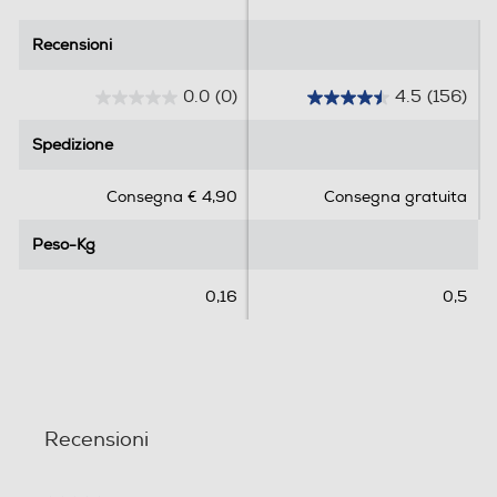
Recensioni
Recensioni
0.0
(0)
4.5
(156)
0
4
.
.
Spedizione
Spedizione
0
5
s
s
Consegna € 4,90
Consegna gratuita
u
u
5
5
Peso-Kg
Peso-Kg
s
s
t
t
e
e
0,16
0,5
l
l
l
l
e
e
.
.
1
5
Recensioni
6
r