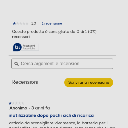
e
e
.
.
1
r
1.0
1 recensione
L'azione
★★★★★
★★★★★
e
1
porterà
Questo prodotto è consigliato da 0 di 1 (0%)
su
c
alla
recensori
5
e
pagina
stelle.
delle
n
Leggi
recensioni.
recensioni
s
per
i
Cerca
Cerca
TECHLIFE
o
argomenti
ϙ
argoment
-
TLAT0006
e
e
n
recensioni
recensio
e
Recensioni
Scrivi una recensione
.
Questa
azione
aprirà
★★★★★
★★★★★
una
·
3 anni fa
Anonimo
1
finestra
su
inutilizzabile dopo pochi cicli di ricarica
modale.
5
articolo da sconsigliare vivamente, la batteria per i
stelle.