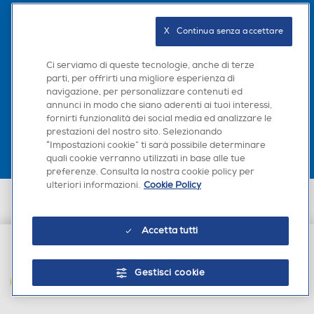
Seguici sui social
X   Continua senza accettare
Ci serviamo di queste tecnologie, anche di terze
parti, per offrirti una migliore esperienza di
navigazione, per personalizzare contenuti ed
Scarica la nostra app
annunci in modo che siano aderenti ai tuoi interessi,
fornirti funzionalità dei social media ed analizzare le
prestazioni del nostro sito. Selezionando
“Impostazioni cookie” ti sarà possibile determinare
quali cookie verranno utilizzati in base alle tue
preferenze. Consulta la nostra cookie policy per
ulteriori informazioni.
Cookie Policy
Euronics Italia SpA. Sede legale Via Montefeltro, 6/a 20156 Milano
Partita Iva, Codice Fiscale e iscrizione CCIAA Milano Monza Brianza Lodi
n. 13337170156. Codice intermediario SDI: HHBD9AK. Vendite soggette
Accetta tutti
agli Artt. 45 e ss del Codice del Consumo in tema di Diritti dei
Consumatori.
€ 24,90
Gestisci cookie
AGGIUNGI AL CARRELLO