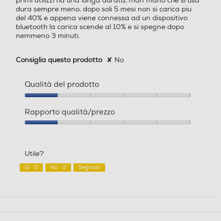
primi utilizzi ha una lunga durata, man mano che si usa
dura sempre meno, dopo soli 5 mesi non si carica piu
del 40% e appena viene connessa ad un dispositivo
bluetooth la carica scende al 10% e si spegne dopo
nemmeno 3 minuti.
Consiglia questo prodotto
✘
No
Qualità del prodotto
Qualità
del
Rapporto qualità/prezzo
prodotto,
1
Rapporto
su
qualità/prezzo,
5
1
Utile?
su
5
Sì ·
0
No ·
0
Segnala