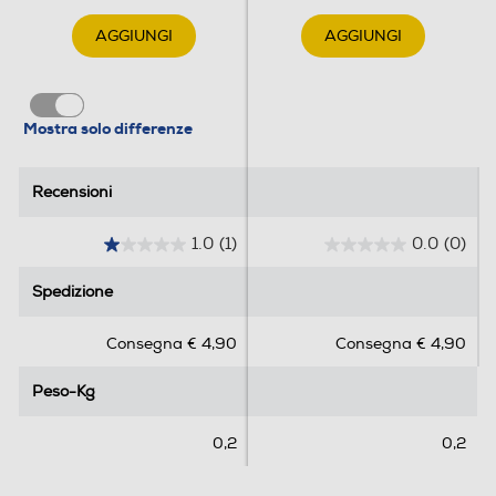
AGGIUNGI
AGGIUNGI
Mostra solo differenze
Recensioni
Recensioni
1.0
(1)
0.0
(0)
1
0
.
.
Spedizione
Spedizione
0
0
s
s
Consegna € 4,90
Consegna € 4,90
u
u
5
5
Peso-Kg
Peso-Kg
s
s
t
t
e
e
0,2
0,2
l
l
l
l