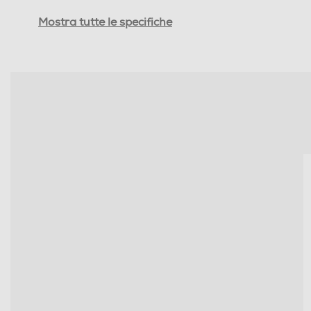
Cuffie sportive
Mostra tutte le specifiche
Waterproof
Microfono incorporato
Posizione regolazione volume
Pieghevole
Altre caratteristiche
Dimensioni - Peso
Peso-Kg