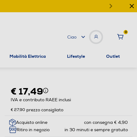
0
Ciao
Mobilità Elettrica
Lifestyle
Outlet
€ 17,49
IVA e contributo RAEE inclusi
€ 27,90
prezzo consigliato
Acquisto online
con consegna € 4,90
Ritiro in negozio
in 30 minuti e sempre gratuito