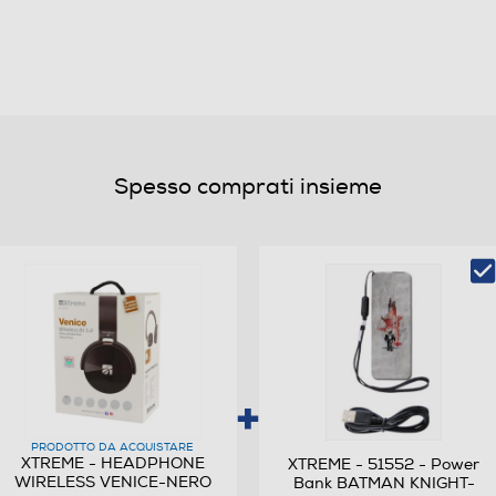
Non waterproof
Sugli auricolari
Spesso comprati insieme
Si
Cuffie ripiegabili e con padiglioni orientabili, dotate
di lettore di microSD card, microfono incorporato,
radio FM, controlli audio e canali separati. Le cuffie
sono compatibili con tutti i device provvisti di
collegamento Bluetooth o mini jack da 3,5 mm.
PRODOTTO DA ACQUISTARE
XTREME - HEADPHONE
XTREME - 51552 - Power
1,5
WIRELESS VENICE-NERO
Bank BATMAN KNIGHT-