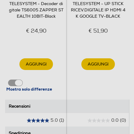
TELESYSTEM - Decoder di
TELESYSTEM - UP STICK
Telecomando
gitale TS6005 ZAPPER ST
RICEV.DIGITALE IP HDMI 4
EALTH 10BIT-Black
K GOOGLE TV-BLACK
€ 24,90
€ 51,90
Dimensioni - Peso
Peso-Kg
0,22
AGGIUNGI
AGGIUNGI
Informazioni sulla sicurezza del prodotto
Mostra solo differenze
Clicca qui
Recensioni
Recensioni
5.0
(1)
0.0
(0)
5
0
.
.
Spedizione
Spedizione