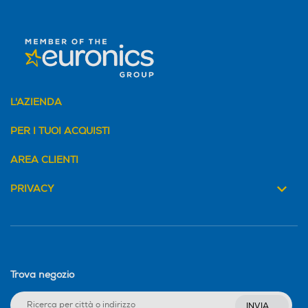
On Screen Display - OSD
On Screen Display - OSD
Numero di sintonizzatori
Numero di sintonizzatori
L'AZIENDA
PER I TUOI ACQUISTI
Display
Display
AREA CLIENTI
PRIVACY
IPTV-Internet Protocol TV
IPTV-Internet Protocol TV
Upscaling
Upscaling
Trova negozio
Upscaling 1080p
Upscaling 4K
INVIA