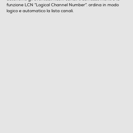
funzione LCN “Logical Channel Number”. ordina in modo
logico e automatico la lista canali.
Upscaling
Upscaling 1080p
Connessioni
HDMI
Numero HDMI Totali
1
Numero scart
1