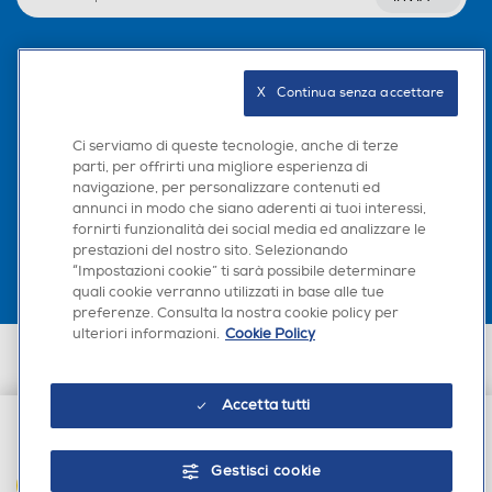
EPG Elettronic Program G
EPG Elettronic Program G
uide
uide
Seguici sui social
X   Continua senza accettare
Ci serviamo di queste tecnologie, anche di terze
Ricerca automatica canali
Ricerca automatica canali
parti, per offrirti una migliore esperienza di
navigazione, per personalizzare contenuti ed
Scarica la nostra app
annunci in modo che siano aderenti ai tuoi interessi,
fornirti funzionalità dei social media ed analizzare le
Ordinamento automatico c
Ordinamento automatico c
prestazioni del nostro sito. Selezionando
“Impostazioni cookie” ti sarà possibile determinare
anali
anali
quali cookie verranno utilizzati in base alle tue
preferenze. Consulta la nostra cookie policy per
ulteriori informazioni.
Cookie Policy
Euronics Italia SpA. Sede legale Via Montefeltro, 6/a 20156 Milano
Partita Iva, Codice Fiscale e iscrizione CCIAA Milano Monza Brianza Lodi
Nagravision
Nagravision
n. 13337170156. Codice intermediario SDI: HHBD9AK. Vendite soggette
Accetta tutti
agli Artt. 45 e ss del Codice del Consumo in tema di Diritti dei
Consumatori.
€ 24,90
Viaccess
Viaccess
Gestisci cookie
AGGIUNGI AL CARRELLO