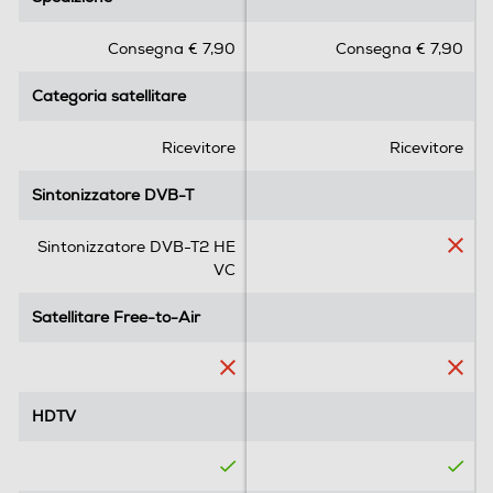
0
0
s
s
Consegna € 7,90
Consegna € 7,90
u
u
5
5
Categoria satellitare
Categoria satellitare
s
s
t
t
e
e
Ricevitore
Ricevitore
l
l
l
l
Sintonizzatore DVB-T
Sintonizzatore DVB-T
e
e
.
.
Sintonizzatore DVB-T2 HE
1
VC
r
e
Satellitare Free-to-Air
Satellitare Free-to-Air
c
e
n
s
HDTV
HDTV
i
o
n
e