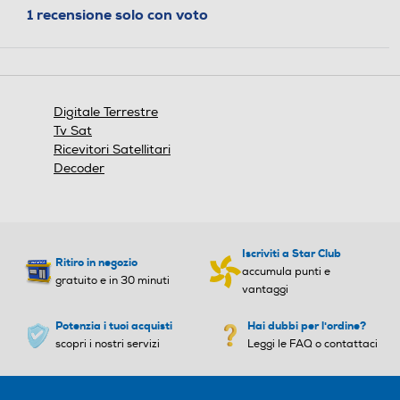
azione
1 recensione solo con voto
STEALTH
TivuSat
TivuSat
aprirà
10BIT-
una
Black
finestra
modale.
Combo
Combo
Digitale Terrestre
Tv Sat
Ricevitori Satellitari
Decoder
Hard-disk
Hard-disk
Iscriviti a Star Club
Numero di ricevitori
Numero di ricevitori
Ritiro in negozio
accumula punti e
gratuito e in 30 minuti
vantaggi
1
Potenzia i tuoi acquisti
Hai dubbi per l'ordine?
Modem integrato
Modem integrato
scopri i nostri servizi
Leggi le FAQ o contattaci