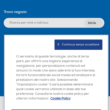
Trova negozio
INVIA
Seguici sui social
X   Continua senza accettare
Ci serviamo di queste tecnologie, anche di terze
parti, per offrirti una migliore esperienza di
navigazione, per personalizzare contenuti ed
Scarica la nostra app
annunci in modo che siano aderenti ai tuoi interessi,
fornirti funzionalità dei social media ed analizzare le
prestazioni del nostro sito. Selezionando
“Impostazioni cookie” ti sarà possibile determinare
quali cookie verranno utilizzati in base alle tue
preferenze. Consulta la nostra cookie policy per
ulteriori informazioni.
Cookie Policy
Euronics Italia SpA. Sede legale Via Montefeltro, 6/a 20156 Milano
Partita Iva, Codice Fiscale e iscrizione CCIAA Milano Monza Brianza Lodi