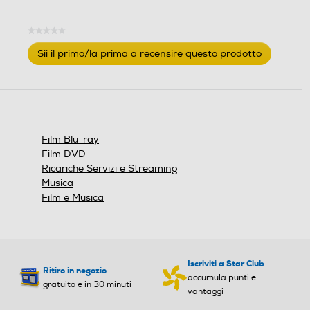
e
e
.
.
★★★★★
Nessuna
Sii il primo/la prima a recensire questo prodotto
valutazione
.
Questa
azione
aprirà
una
finestra
Film Blu-ray
modale.
Film DVD
Ricariche Servizi e Streaming
Musica
Film e Musica
Iscriviti a Star Club
Ritiro in negozio
accumula punti e
gratuito e in 30 minuti
vantaggi