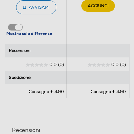
AGGIUNGI
AVVISAMI
Mostra solo differenze
Recensioni
Recensioni
0.0
(0)
0.0
(0)
0
0
.
.
Spedizione
Spedizione
0
0
s
s
Consegna € 4,90
Consegna € 4,90
u
u
5
5
s
s
t
t
e
e
l
l
Recensioni
l
l