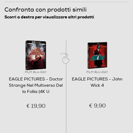
Confronta con prodotti simili
Origine dell'articolo
Scorri a destra per visualizzare altri prodotti
Italia
Distributore
Vari
Informazioni sulla sicurezza del prodotto
FILM BLU-RAY
FILM BLU-RAY
Clicca qui
EAGLE PICTURES - Doctor
EAGLE PICTURES - John
Strange Nel Multiverso Del
Wick 4
la Follia (4K U
€ 9,90
€ 19,90