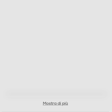
2022
Titolo originale del film
Doctor Strange In The Multiverse Of Madness
Cast del film
Benedict Cumberbatch,Elizabeth Olsen,Benedict Wong
Nazione di Produzione del film
USA
Regista/i del film
Sam Raimi
Lingue dell'articolo
Mostra di più
Inglese,Italiano