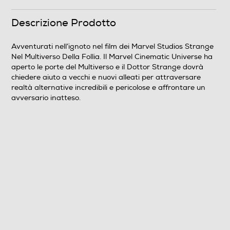
Formato Video
Descrizione Prodotto
Wide Screen
Avventurati nell’ignoto nel film dei Marvel Studios Strange
Nel Multiverso Della Follia. Il Marvel Cinematic Universe ha
Sistema TV
aperto le porte del Multiverso e il Dottor Strange dovrà
chiedere aiuto a vecchi e nuovi alleati per attraversare
Pal
realtà alternative incredibili e pericolose e affrontare un
avversario inatteso.
Area Geografica del articolo
Area 2 (Europa/Giappone)
Durata in minuti del film
126
N° di supporti contenuti nell'articolo
2
Anno produzione del film