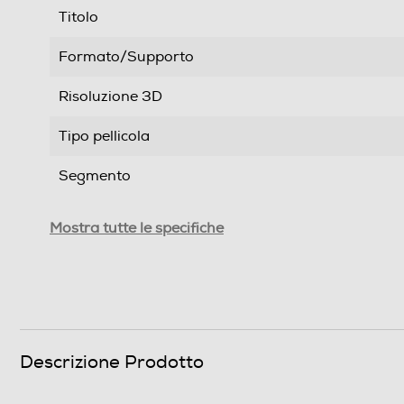
Titolo
Formato/Supporto
Risoluzione 3D
Tipo pellicola
Segmento
Genere
Mostra tutte le specifiche
Formato Video
Sistema TV
Area Geografica del articolo
Descrizione Prodotto
Durata in minuti del film