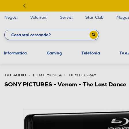
Negozi
Volantini
Servizi
Star Club
Magaz
Informatica
Gaming
Telefonia
Tv e
TV E AUDIO
FILM E MUSICA
FILM BLU-RAY
SONY PICTURES - Venom - The Last Dance