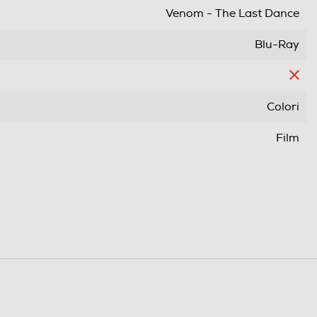
Venom - The Last Dance
Blu-Ray
Colori
Film
Fantascienza
Wide Screen
Pal
Area 2 (Europa/Giappone)
109