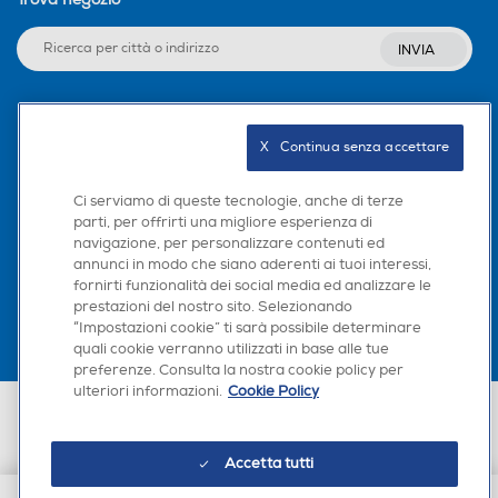
INVIA
Seguici sui social
X   Continua senza accettare
Ci serviamo di queste tecnologie, anche di terze
parti, per offrirti una migliore esperienza di
navigazione, per personalizzare contenuti ed
Scarica la nostra app
annunci in modo che siano aderenti ai tuoi interessi,
fornirti funzionalità dei social media ed analizzare le
prestazioni del nostro sito. Selezionando
“Impostazioni cookie” ti sarà possibile determinare
quali cookie verranno utilizzati in base alle tue
preferenze. Consulta la nostra cookie policy per
ulteriori informazioni.
Cookie Policy
Euronics Italia SpA. Sede legale Via Montefeltro, 6/a 20156 Milano
Partita Iva, Codice Fiscale e iscrizione CCIAA Milano Monza Brianza Lodi
n. 13337170156. Codice intermediario SDI: HHBD9AK. Vendite soggette
Accetta tutti
agli Artt. 45 e ss del Codice del Consumo in tema di Diritti dei
Consumatori.