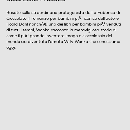
Wide Screen
Basato sullo straordinario protagonista de La Fabbrica di
Cioccolato, il romanzo per bambini piÃ¹ iconico dell'autore
Sistema TV
Roald Dahl nonchÃ© uno dei libri per bambini piÃ¹ venduti
di tutti i tempi, Wonka racconta la meravigliosa storia di
Pal
come il piÃ¹ grande inventore, mago e cioccolataio del
mondo sia diventato l'amato Willy Wonka che conosciamo
Area Geografica del articolo
oggi.
Area 2 (Europa/Giappone)
Durata in minuti del film
116
N° di supporti contenuti nell'articolo
1
Anno produzione del film
2023