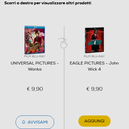
Scorri a destra per visualizzare altri prodotti
Italiano
Origine dell'articolo
Italia
Distributore
Vari
FILM BLU-RAY
FILM BLU-RAY
UNIVERSAL PICTURES -
EAGLE PICTURES - John
Wonka
Wick 4
Informazioni sulla sicurezza del prodotto
Clicca qui
€ 9,90
€ 9,90
AGGIUNGI
AVVISAMI