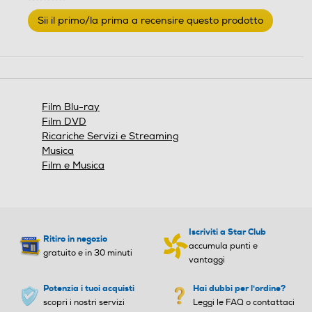
Nessuna
Sii il primo/la prima a recensire questo prodotto
valutazione
.
Questa
azione
aprirà
una
finestra
Film Blu-ray
modale.
Film DVD
Ricariche Servizi e Streaming
Musica
Film e Musica
Iscriviti a Star Club
Ritiro in negozio
accumula punti e
gratuito e in 30 minuti
vantaggi
Potenzia i tuoi acquisti
Hai dubbi per l'ordine?
scopri i nostri servizi
Leggi le FAQ o contattaci