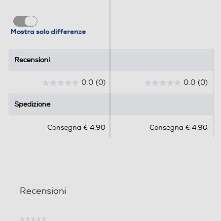
Mostra solo differenze
Recensioni
Recensioni
0.0
(0)
0.0
(0)
0
0
.
.
Spedizione
Spedizione
0
0
s
s
Consegna € 4,90
Consegna € 4,90
u
u
5
5
s
s
t
t
e
e
l
l
Recensioni
l
l
e
e
.
.
★★★★★