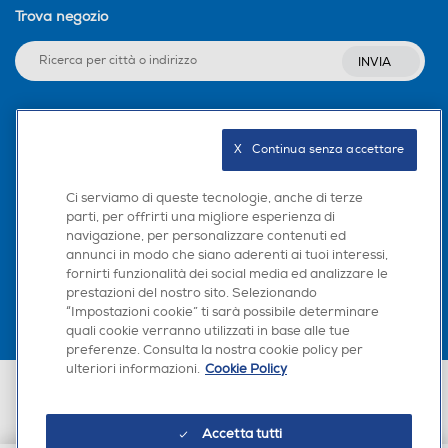
Trova negozio
INVIA
Seguici sui social
X   Continua senza accettare
Ci serviamo di queste tecnologie, anche di terze
parti, per offrirti una migliore esperienza di
navigazione, per personalizzare contenuti ed
Scarica la nostra app
annunci in modo che siano aderenti ai tuoi interessi,
fornirti funzionalità dei social media ed analizzare le
prestazioni del nostro sito. Selezionando
“Impostazioni cookie” ti sarà possibile determinare
quali cookie verranno utilizzati in base alle tue
preferenze. Consulta la nostra cookie policy per
ulteriori informazioni.
Cookie Policy
Euronics Italia SpA. Sede legale Via Montefeltro, 6/a 20156 Milano
Partita Iva, Codice Fiscale e iscrizione CCIAA Milano Monza Brianza Lodi
n. 13337170156. Codice intermediario SDI: HHBD9AK. Vendite soggette
Accetta tutti
agli Artt. 45 e ss del Codice del Consumo in tema di Diritti dei