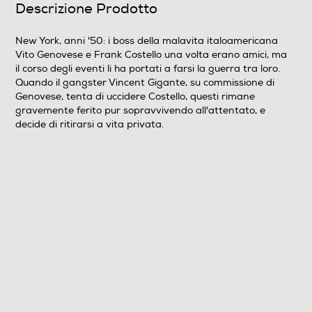
Descrizione Prodotto
Wide Screen
New York, anni '50: i boss della malavita italoamericana
Vito Genovese e Frank Costello una volta erano amici, ma
Sistema TV
il corso degli eventi li ha portati a farsi la guerra tra loro.
Quando il gangster Vincent Gigante, su commissione di
Pal
Genovese, tenta di uccidere Costello, questi rimane
gravemente ferito pur sopravvivendo all'attentato, e
Area Geografica del articolo
decide di ritirarsi a vita privata.
Area 2 (Europa/Giappone)
Durata in minuti del film
123
N° di supporti contenuti nell'articolo
1
Anno produzione del film