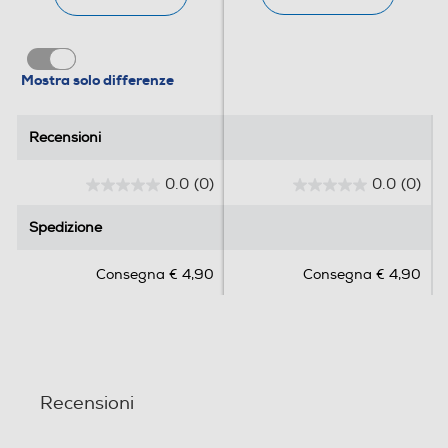
Mostra solo differenze
Recensioni
Recensioni
0.0
(0)
0.0
(0)
0
0
.
.
Spedizione
Spedizione
0
0
s
s
Consegna € 4,90
Consegna € 4,90
u
u
5
5
s
s
t
t
e
e
l
l
Recensioni
l
l
e
e
.
.