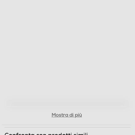
2025
Titolo originale del film
Alto Knights (The)
Cast del film
Robert De Niro,Cosmo Jarvis,Debra Messing
Nazione di Produzione del film
USA
Regista/i del film
Barry Levinson
Lingue dell'articolo
Mostra di più
Italiano