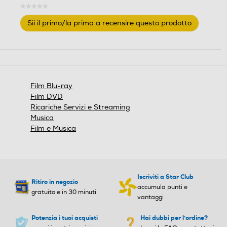
★★★★★
Nessuna
Sii il primo/la prima a recensire questo prodotto
valutazione
.
Questa
azione
aprirà
una
finestra
Film Blu-ray
modale.
Film DVD
Ricariche Servizi e Streaming
Musica
Film e Musica
Iscriviti a Star Club
Ritiro in negozio
accumula punti e
gratuito e in 30 minuti
vantaggi
Potenzia i tuoi acquisti
Hai dubbi per l'ordine?