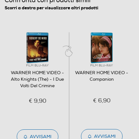
Confronta con prodotti simili
Origine dell'articolo
Scorri a destra per visualizzare altri prodotti
Italia
Distributore
Vari
Informazioni sulla sicurezza del prodotto
FILM BLU-RAY
FILM BLU-RAY
Clicca qui
WARNER HOME VIDEO -
WARNER HOME VIDEO -
Alto Knights (The) - I Due
Companion
Volti Del Crimine
€ 6,90
€ 9,90
AVVISAMI
AVVISAMI