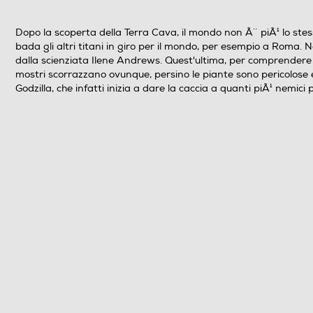
Durata in minuti del film
Dopo la scoperta della Terra Cava, il mondo non Ã¨ piÃ¹ lo stes
bada gli altri titani in giro per il mondo, per esempio a Roma.
N° di supporti contenuti nell'articolo
dalla scienziata Ilene Andrews. Quest'ultima, per comprendere co
mostri scorrazzano ovunque, persino le piante sono pericolose e
Godzilla, che infatti inizia a dare la caccia a quanti piÃ¹ nemici
Anno produzione del film
Titolo originale del film
Cast del film
Nazione di Produzione del film
Regista/i del film
Lingue dell'articolo
Sottotitoli dell'articolo
Origine dell'articolo