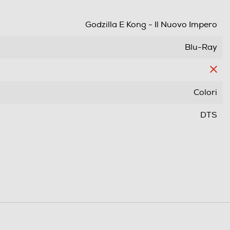
Godzilla E Kong - Il Nuovo Impero
Blu-Ray
Colori
DTS
Film
Azione/avventura
Wide Screen
Pal
Area 2 (Europa/Giappone)