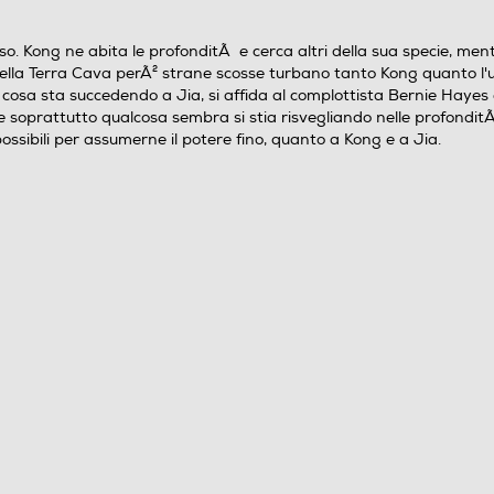
115
so. Kong ne abita le profonditÃ e cerca altri della sua specie, men
 Nella Terra Cava perÃ² strane scosse turbano tanto Kong quanto l'u
1
sa sta succedendo a Jia, si affida al complottista Bernie Hayes e r
 soprattutto qualcosa sembra si stia risvegliando nelle profonditÃ
 possibili per assumerne il potere fino, quanto a Kong e a Jia.
2024
Godzilla x Kong: The New Empire
Rebecca Hall,Dan Stevens
AUS,USA
Adam Wingard
Inglese,Italiano
Italiano
Italia