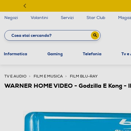
Negozi
Volantini
Servizi
Star Club
Magaz
Informatica
Gaming
Telefonia
Tv e
TV E AUDIO
FILM E MUSICA
FILM BLU-RAY
WARNER HOME VIDEO - Godzilla E Kong - I