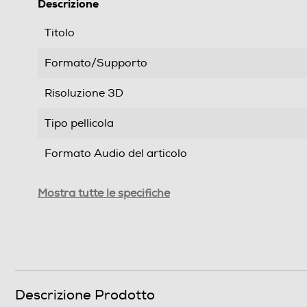
Descrizione
Titolo
Formato/Supporto
Risoluzione 3D
Tipo pellicola
Formato Audio del articolo
Segmento
Mostra tutte le specifiche
Genere
Formato Video
Sistema TV
Descrizione Prodotto
Area Geografica del articolo