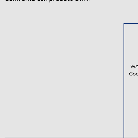
WA
God