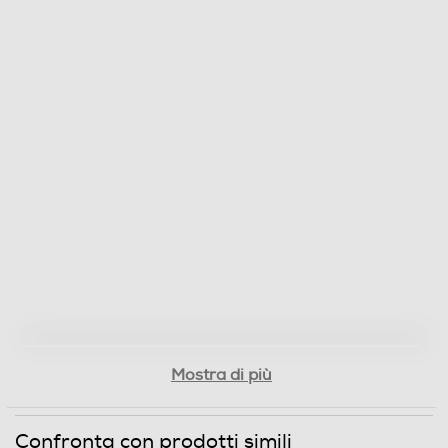
Titolo originale del film
Game Of Thrones
Cast del film
Sean Bean,James Cosmo,Charles Dance,Ramin
Djawadi,Iain Glen,Julian Glover,Lena Headey,Peter
Vaughan
Nazione di Produzione del film
USA
Regista/i del film
Brian Kirk,Daniel Minahan,Alan Taylor,Timothy Van
Mostra di più
Patten
Lingue dell'articolo
Confronta con prodotti simili