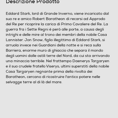
Descrizione Prodotto
Serie
Eddard Stark, lord di Grande Inverno, viene incaricato dal
suo re e amico Robert Baratheon di recarsi ad Approdo
Formato Video
del Re per ricoprire la carica di Primo Cavaliere del Re. La
guerra fra i Sette Regni è però alle porte, a causa degli
Wide Screen
intrighi e delle mire al trono dei membri della nobile Casa
Lannister. Jon Snow, figlio illegittimo di Eddard Stark, si
Sistema TV
arruola invece nei Guardiani della notte e si reca sulla
Barriera, enorme muro di ghiaccio che separa il mondo
Pal
degli uomini dalle ostili terre del Nord, da cui sta arrivando
una minaccia terribile. Nel frattempo Daenerys Targaryen
Area Geografica del articolo
e il suo crudele fratello Viserys, ultimi superstiti della nobile
Casa Targaryen regnante prima della rivolta dei
Area 2 (Europa/Giappone)
Baratheon, cercano di ricostruire l'antico potere nelle
selvagge terre al di là del mare.
N° di supporti contenuti nell'articolo
4
Anno produzione del film
2011