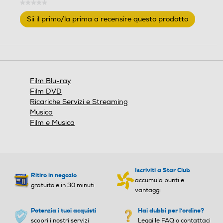
★★★★★
Nessuna
Sii il primo/la prima a recensire questo prodotto
valutazione
.
Questa
azione
aprirà
una
finestra
Film Blu-ray
modale.
Film DVD
Ricariche Servizi e Streaming
Musica
Film e Musica
Iscriviti a Star Club
Ritiro in negozio
accumula punti e
gratuito e in 30 minuti
vantaggi
Potenzia i tuoi acquisti
Hai dubbi per l'ordine?
scopri i nostri servizi
Leggi le FAQ o contattaci