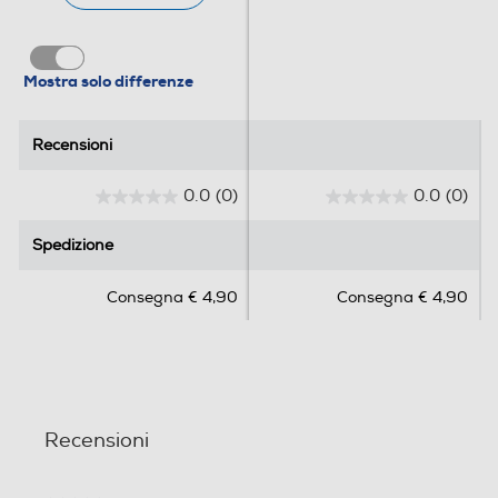
Mostra solo differenze
Recensioni
Recensioni
0.0
(0)
0.0
(0)
0
0
.
.
Spedizione
Spedizione
0
0
s
s
Consegna € 4,90
Consegna € 4,90
u
u
5
5
s
s
t
t
e
e
l
l
Recensioni
l
l
e
e
.
.