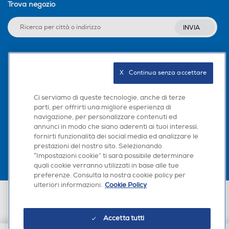
Trova negozio
INVIA
Seguici sui social
X   Continua senza accettare
Ci serviamo di queste tecnologie, anche di terze
parti, per offrirti una migliore esperienza di
navigazione, per personalizzare contenuti ed
Scarica la nostra app
annunci in modo che siano aderenti ai tuoi interessi,
fornirti funzionalità dei social media ed analizzare le
prestazioni del nostro sito. Selezionando
“Impostazioni cookie” ti sarà possibile determinare
quali cookie verranno utilizzati in base alle tue
preferenze. Consulta la nostra cookie policy per
ulteriori informazioni.
Cookie Policy
Euronics Italia SpA. Sede legale Via Montefeltro, 6/a 20156 Milano
Partita Iva, Codice Fiscale e iscrizione CCIAA Milano Monza Brianza Lodi
n. 13337170156. Codice intermediario SDI: HHBD9AK. Vendite soggette
Accetta tutti
agli Artt. 45 e ss del Codice del Consumo in tema di Diritti dei
Consumatori.