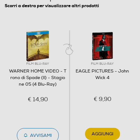
Scorri a destra per visualizzare altri prodotti
Italiano
Origine dell'articolo
Italia
Distributore
Vari
FILM BLU-RAY
FILM BLU-RAY
WARNER HOME VIDEO - T
EAGLE PICTURES - John
Informazioni sulla sicurezza del prodotto
rono di Spade (Il) - Stagio
Wick 4
ne 05 (4 Blu-Ray)
Clicca qui
€ 9,90
€ 14,90
AGGIUNGI
AVVISAMI