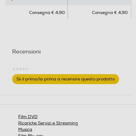
0
0
s
s
Consegna € 4,90
Consegna € 4,90
u
u
5
5
s
s
t
t
e
e
l
l
Recensioni
l
l
e
e
.
.
★★★★★
Nessuna
Sii il primo/la prima a recensire questo prodotto
valutazione
.
Questa
azione
aprirà
una
finestra
Film DVD
modale.
Ricariche Servizi e Streaming
Musica
Film Blu-ray