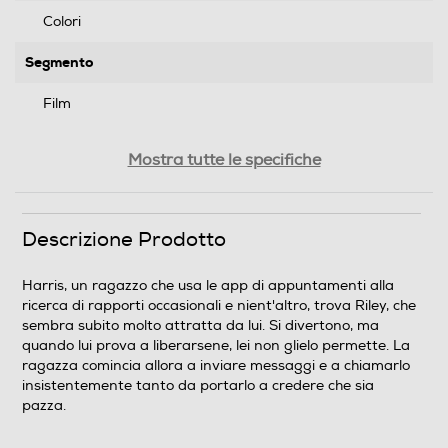
Colori
Segmento
Film
Genere
Mostra tutte le specifiche
Giallo/thriller
Formato Video
Descrizione Prodotto
Wide Screen
Harris, un ragazzo che usa le app di appuntamenti alla
ricerca di rapporti occasionali e nient'altro, trova Riley, che
Sistema TV
sembra subito molto attratta da lui. Si divertono, ma
quando lui prova a liberarsene, lei non glielo permette. La
Pal
ragazza comincia allora a inviare messaggi e a chiamarlo
insistentemente tanto da portarlo a credere che sia
Area Geografica del articolo
pazza.
Area 2 (Europa/Giappone)