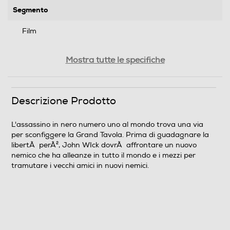
Segmento
Film
Genere
Mostra tutte le specifiche
Giallo/thriller
Formato Video
Descrizione Prodotto
Wide Screen
L'assassino in nero numero uno al mondo trova una via
per sconfiggere la Grand Tavola. Prima di guadagnare la
Sistema TV
libertÃ perÃ², John WIck dovrÃ affrontare un nuovo
nemico che ha alleanze in tutto il mondo e i mezzi per
Pal
tramutare i vecchi amici in nuovi nemici.
Area Geografica del articolo
Area 2 (Europa/Giappone)
Durata in minuti del film