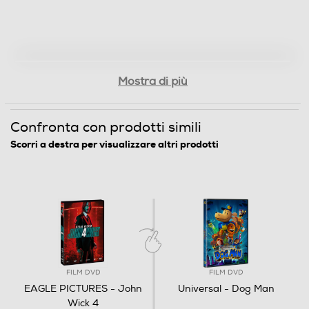
Regista/i del film
Chad Stahelski
Lingue dell'articolo
Mostra di più
Italiano
Confronta con prodotti simili
Origine dell'articolo
Scorri a destra per visualizzare altri prodotti
Italia
Distributore
Vari
Informazioni sulla sicurezza del prodotto
FILM DVD
FILM DVD
Clicca qui
EAGLE PICTURES - John
Universal - Dog Man
Wick 4