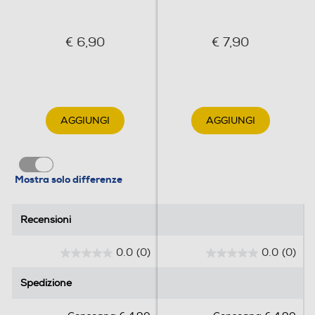
€ 6,90
€ 7,90
AGGIUNGI
AGGIUNGI
Mostra solo differenze
Recensioni
Recensioni
0.0
(0)
0.0
(0)
0
0
.
.
Spedizione
Spedizione
0
0
s
s