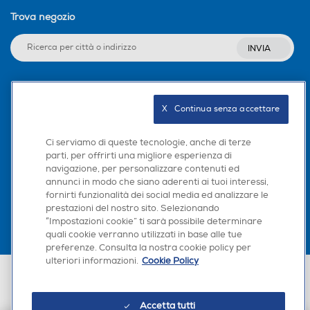
Trova negozio
INVIA
Seguici sui social
X   Continua senza accettare
Ci serviamo di queste tecnologie, anche di terze
parti, per offrirti una migliore esperienza di
navigazione, per personalizzare contenuti ed
Scarica la nostra app
annunci in modo che siano aderenti ai tuoi interessi,
fornirti funzionalità dei social media ed analizzare le
prestazioni del nostro sito. Selezionando
“Impostazioni cookie” ti sarà possibile determinare
quali cookie verranno utilizzati in base alle tue
preferenze. Consulta la nostra cookie policy per
ulteriori informazioni.
Cookie Policy
Euronics Italia SpA. Sede legale Via Montefeltro, 6/a 20156 Milano
Partita Iva, Codice Fiscale e iscrizione CCIAA Milano Monza Brianza Lodi
n. 13337170156. Codice intermediario SDI: HHBD9AK. Vendite soggette
Accetta tutti
agli Artt. 45 e ss del Codice del Consumo in tema di Diritti dei