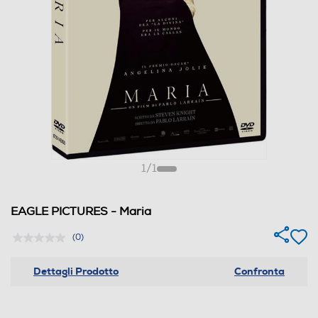
1
/
1
EAGLE PICTURES - Maria
(0)
Dettagli Prodotto
Confronta