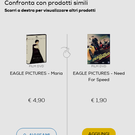
Confronta con prodotti simili
Origine dell'articolo
Scorri a destra per visualizzare altri prodotti
Italia
Distributore
Vari
Informazioni sulla sicurezza del prodotto
FILM DVD
FILM DVD
Clicca qui
EAGLE PICTURES - Maria
EAGLE PICTURES - Need
For Speed
€ 4,90
€ 1,90
AGGIUNGI