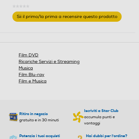
.
.
★★★★★
Nessuna
Sii il primo/la prima a recensire questo prodotto
valutazione
.
Questa
azione
aprirà
una
finestra
Film DVD
modale.
Ricariche Servizi e Streaming
Musica
Film Blu-ray
Film e Musica
Iscriviti a Star Club
Ritiro in negozio
accumula punti e
gratuito e in 30 minuti
vantaggi
Potenzia i tuoi acquisti
Hai dubbi per l'ordine?