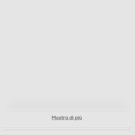
2024
Titolo originale del film
Maria
Cast del film
Pier Francesco Favino,Angelina Jolie,Alba Rohrwacher
Nazione di Produzione del film
CHL,DEU,ITA
Regista/i del film
Pablo Larrain
Lingue dell'articolo
Mostra di più
Italiano