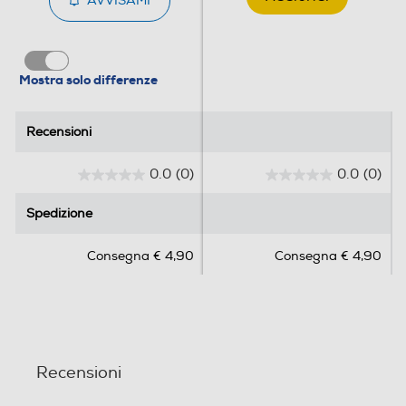
AVVISAMI
Mostra solo differenze
Recensioni
Recensioni
0.0
(0)
0.0
(0)
0
0
.
.
Spedizione
Spedizione
0
0
s
s
Consegna € 4,90
Consegna € 4,90
u
u
5
5
s
s
t
t
e
e
l
l
Recensioni
l
l
e
e