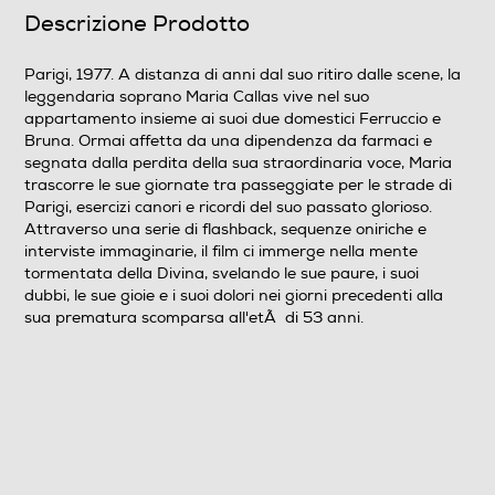
Formato Video
Descrizione Prodotto
Wide Screen
Parigi, 1977. A distanza di anni dal suo ritiro dalle scene, la
leggendaria soprano Maria Callas vive nel suo
Sistema TV
appartamento insieme ai suoi due domestici Ferruccio e
Bruna. Ormai affetta da una dipendenza da farmaci e
Pal
segnata dalla perdita della sua straordinaria voce, Maria
trascorre le sue giornate tra passeggiate per le strade di
Area Geografica del articolo
Parigi, esercizi canori e ricordi del suo passato glorioso.
Attraverso una serie di flashback, sequenze oniriche e
Area 2 (Europa/Giappone)
interviste immaginarie, il film ci immerge nella mente
tormentata della Divina, svelando le sue paure, i suoi
Durata in minuti del film
dubbi, le sue gioie e i suoi dolori nei giorni precedenti alla
sua prematura scomparsa all'etÃ di 53 anni.
123
N° di supporti contenuti nell'articolo
1
Anno produzione del film