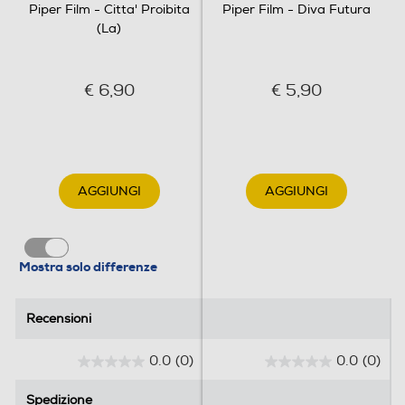
Clicca qui
Piper Film - Citta' Proibita
Piper Film - Diva Futura
(La)
€ 6,90
€ 5,90
AGGIUNGI
AGGIUNGI
Mostra solo differenze
Recensioni
Recensioni
0.0
(0)
0.0
(0)
0
0
.
.
Spedizione
Spedizione