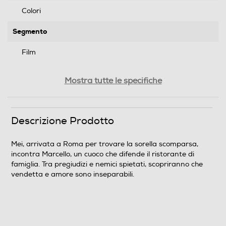
Colori
Segmento
Film
Genere
Mostra tutte le specifiche
Azione/avventura
Formato Video
Descrizione Prodotto
Wide Screen
Mei, arrivata a Roma per trovare la sorella scomparsa,
incontra Marcello, un cuoco che difende il ristorante di
Sistema TV
famiglia. Tra pregiudizi e nemici spietati, scopriranno che
vendetta e amore sono inseparabili.
Pal
Area Geografica del articolo
Area 2 (Europa/Giappone)