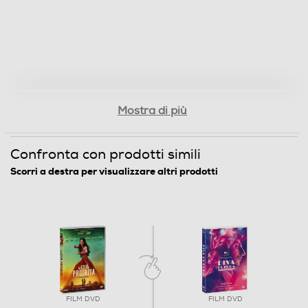
ITA
Regista/i del film
Gabriele Mainetti
Lingue dell'articolo
Mostra di più
Italiano
Confronta con prodotti simili
Origine dell'articolo
Scorri a destra per visualizzare altri prodotti
Italia
Distributore
Vari
Informazioni sulla sicurezza del prodotto
FILM DVD
FILM DVD