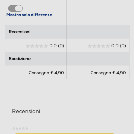
Mostra solo differenze
Recensioni
Recensioni
0.0
(0)
0.0
(0)
0
0
.
.
Spedizione
Spedizione
0
0
s
s
Consegna € 4,90
Consegna € 4,90
u
u
5
5
s
s
t
t
e
e
l
l
Recensioni
l
l
e
e
.
.
★★★★★
Nessuna