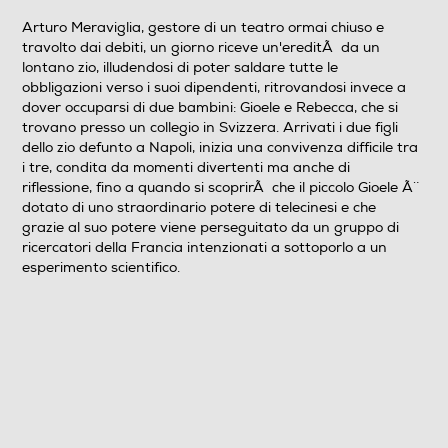
Wide Screen
Arturo Meraviglia, gestore di un teatro ormai chiuso e
travolto dai debiti, un giorno riceve un'ereditÃ da un
Sistema TV
lontano zio, illudendosi di poter saldare tutte le
obbligazioni verso i suoi dipendenti, ritrovandosi invece a
Pal
dover occuparsi di due bambini: Gioele e Rebecca, che si
trovano presso un collegio in Svizzera. Arrivati i due figli
Area Geografica del articolo
dello zio defunto a Napoli, inizia una convivenza difficile tra
i tre, condita da momenti divertenti ma anche di
Area 2 (Europa/Giappone)
riflessione, fino a quando si scoprirÃ che il piccolo Gioele Ã¨
dotato di uno straordinario potere di telecinesi e che
N° di supporti contenuti nell'articolo
grazie al suo potere viene perseguitato da un gruppo di
ricercatori della Francia intenzionati a sottoporlo a un
1
esperimento scientifico.
Anno produzione del film
2019
Titolo originale del film
Giorno Piu' Bello Del Mondo (Il)