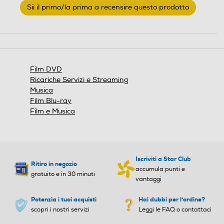
Sii il primo/la prima a recensire questo prodotto
valutazione
.
Questa
azione
aprirà
una
finestra
Film DVD
modale.
Ricariche Servizi e Streaming
Musica
Film Blu-ray
Film e Musica
Iscriviti a Star Club
Ritiro in negozio
accumula punti e
gratuito e in 30 minuti
vantaggi
Potenzia i tuoi acquisti
Hai dubbi per l'ordine?
scopri i nostri servizi
Leggi le FAQ o contattaci