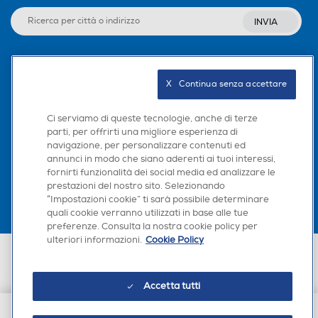
INVIA
Seguici sui social
X   Continua senza accettare
Ci serviamo di queste tecnologie, anche di terze
parti, per offrirti una migliore esperienza di
navigazione, per personalizzare contenuti ed
Scarica la nostra app
annunci in modo che siano aderenti ai tuoi interessi,
fornirti funzionalità dei social media ed analizzare le
prestazioni del nostro sito. Selezionando
“Impostazioni cookie” ti sarà possibile determinare
quali cookie verranno utilizzati in base alle tue
preferenze. Consulta la nostra cookie policy per
ulteriori informazioni.
Cookie Policy
Euronics Italia SpA. Sede legale Via Montefeltro, 6/a 20156 Milano
Partita Iva, Codice Fiscale e iscrizione CCIAA Milano Monza Brianza Lodi
n. 13337170156. Codice intermediario SDI: HHBD9AK. Vendite soggette
Accetta tutti
agli Artt. 45 e ss del Codice del Consumo in tema di Diritti dei
Consumatori.