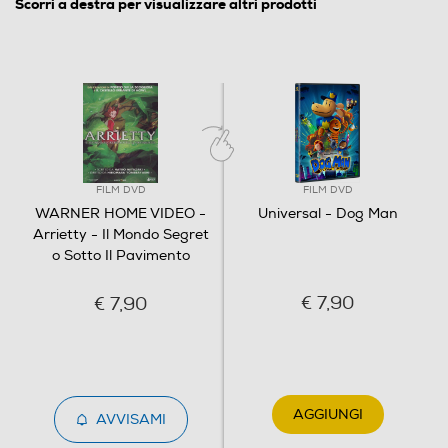
Scorri a destra per visualizzare altri prodotti
Giapponese,Italiano
Sottotitoli dell'articolo
Italiano
Origine dell'articolo
Italia
FILM DVD
FILM DVD
WARNER HOME VIDEO -
Universal - Dog Man
Distributore
Arrietty - Il Mondo Segret
o Sotto Il Pavimento
Vari
€ 7,90
€ 7,90
Informazioni sulla sicurezza del prodotto
Clicca qui
AGGIUNGI
AVVISAMI