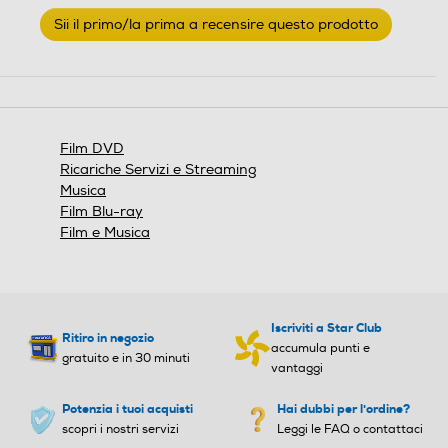
Nessuna
Sii il primo/la prima a recensire questo prodotto
valutazione
.
Questa
azione
aprirà
una
finestra
Film DVD
modale.
Ricariche Servizi e Streaming
Musica
Film Blu-ray
Film e Musica
Iscriviti a Star Club
Ritiro in negozio
accumula punti e
gratuito e in 30 minuti
vantaggi
Potenzia i tuoi acquisti
Hai dubbi per l'ordine?
scopri i nostri servizi
Leggi le FAQ o contattaci