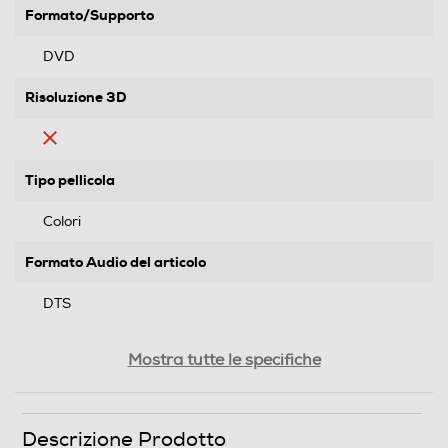
Formato/Supporto
DVD
Risoluzione 3D
Tipo pellicola
Colori
Formato Audio del articolo
DTS
Segmento
Mostra tutte le specifiche
Cartoni Animati
Genere
Descrizione Prodotto