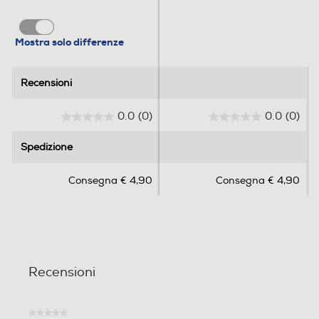
Mostra solo differenze
Recensioni
Recensioni
0.0
(0)
0.0
(0)
0
0
.
.
Spedizione
Spedizione
0
0
s
s
Consegna € 4,90
Consegna € 4,90
u
u
5
5
s
s
t
t
e
e
l
l
Recensioni
l
l
e
e
.
.
★★★★★