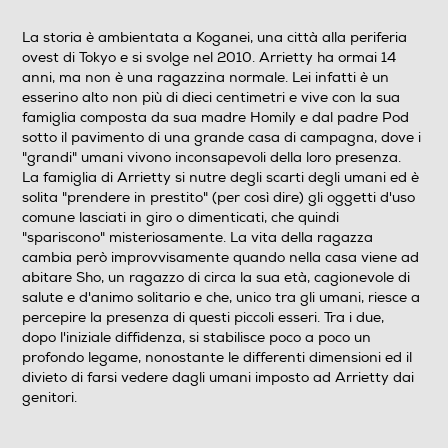
Animazione
La storia è ambientata a Koganei, una città alla periferia
ovest di Tokyo e si svolge nel 2010. Arrietty ha ormai 14
Formato Video
anni, ma non è una ragazzina normale. Lei infatti è un
esserino alto non più di dieci centimetri e vive con la sua
Wide Screen
famiglia composta da sua madre Homily e dal padre Pod
sotto il pavimento di una grande casa di campagna, dove i
Sistema TV
"grandi" umani vivono inconsapevoli della loro presenza.
La famiglia di Arrietty si nutre degli scarti degli umani ed è
Pal
solita "prendere in prestito" (per così dire) gli oggetti d'uso
comune lasciati in giro o dimenticati, che quindi
Area Geografica del articolo
"spariscono" misteriosamente. La vita della ragazza
cambia però improvvisamente quando nella casa viene ad
Area 2 (Europa/Giappone)
abitare Sho, un ragazzo di circa la sua età, cagionevole di
salute e d'animo solitario e che, unico tra gli umani, riesce a
Durata in minuti del film
percepire la presenza di questi piccoli esseri. Tra i due,
dopo l'iniziale diffidenza, si stabilisce poco a poco un
90
profondo legame, nonostante le differenti dimensioni ed il
divieto di farsi vedere dagli umani imposto ad Arrietty dai
N° di supporti contenuti nell'articolo
genitori.
1