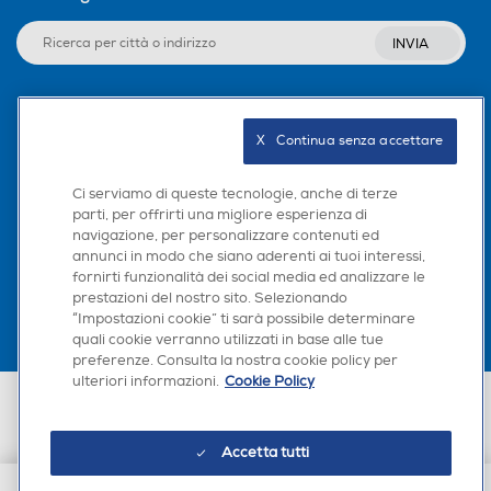
INVIA
Seguici sui social
X   Continua senza accettare
Ci serviamo di queste tecnologie, anche di terze
parti, per offrirti una migliore esperienza di
navigazione, per personalizzare contenuti ed
Scarica la nostra app
annunci in modo che siano aderenti ai tuoi interessi,
fornirti funzionalità dei social media ed analizzare le
prestazioni del nostro sito. Selezionando
“Impostazioni cookie” ti sarà possibile determinare
quali cookie verranno utilizzati in base alle tue
preferenze. Consulta la nostra cookie policy per
ulteriori informazioni.
Cookie Policy
Euronics Italia SpA. Sede legale Via Montefeltro, 6/a 20156 Milano
Partita Iva, Codice Fiscale e iscrizione CCIAA Milano Monza Brianza Lodi
n. 13337170156. Codice intermediario SDI: HHBD9AK. Vendite soggette
Accetta tutti
agli Artt. 45 e ss del Codice del Consumo in tema di Diritti dei
Consumatori.