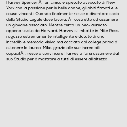
Harvey Spencer Ã¨ un cinico e spietato avvocato di New
York con la passione per le belle donne, gli abiti firmati e le
Sistema TV
cause vincenti. Quando finalmente riesce a diventare socio
dello Studio Legale dove lavora, Ã¨ costretto ad assumere
Pal
un giovane associato. Mentre cerca un neo-laureato
appena uscito da Harvard, Harvey si imbatte in Mike Ross,
Area Geografica del articolo
ragazzo estremamente intelligente e dotato di una
incredibile memoria visiva ma cacciato dal college prima di
Area 2 (Europa/Giappone)
ottenere la laurea. Mike, grazie alle sue incredibili
capacitÃ , riesce a convincere Harvey a farsi assumere dal
N° di supporti contenuti nell'articolo
suo Studio per dimostrare a tutti di essere all'altezza!
3
Anno produzione del film
2011
Titolo originale del film
Suits
Cast del film