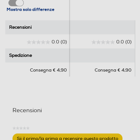
Mostra solo differenze
Recensioni
Recensioni
0.0
(0)
0.0
(0)
0
0
.
.
Spedizione
Spedizione
0
0
s
s
Consegna € 4,90
Consegna € 4,90
u
u
5
5
s
s
t
t
e
e
l
l
Recensioni
l
l
e
e
.
.
★★★★★
Nessuna
Sii il primo/la prima a recensire questo prodotto
valutazione