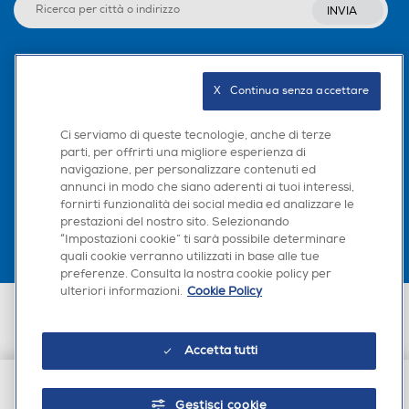
INVIA
Seguici sui social
X   Continua senza accettare
Ci serviamo di queste tecnologie, anche di terze
parti, per offrirti una migliore esperienza di
navigazione, per personalizzare contenuti ed
Scarica la nostra app
annunci in modo che siano aderenti ai tuoi interessi,
fornirti funzionalità dei social media ed analizzare le
prestazioni del nostro sito. Selezionando
“Impostazioni cookie” ti sarà possibile determinare
quali cookie verranno utilizzati in base alle tue
preferenze. Consulta la nostra cookie policy per
ulteriori informazioni.
Cookie Policy
Euronics Italia SpA. Sede legale Via Montefeltro, 6/a 20156 Milano
Partita Iva, Codice Fiscale e iscrizione CCIAA Milano Monza Brianza Lodi
n. 13337170156. Codice intermediario SDI: HHBD9AK. Vendite soggette
Accetta tutti
agli Artt. 45 e ss del Codice del Consumo in tema di Diritti dei
Consumatori.
Gestisci cookie