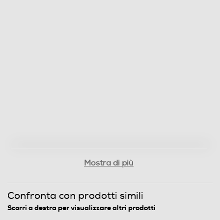
Patrick J. Adams,Gabriel Macht
Origine dell'articolo
Italia
Distributore
Vari
Informazioni sulla sicurezza del prodotto
Clicca qui
Mostra di più
Confronta con prodotti simili
Scorri a destra per visualizzare altri prodotti