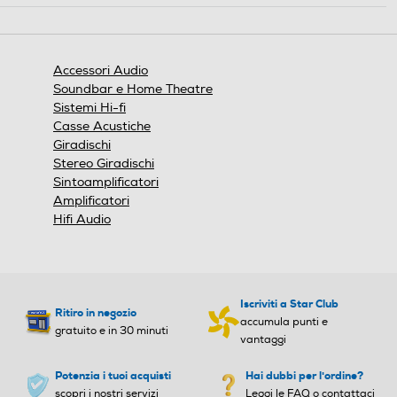
azione
aprirà
una
finestra
Accessori Audio
modale.
Soundbar e Home Theatre
Sistemi Hi-fi
Casse Acustiche
Giradischi
Stereo Giradischi
Sintoamplificatori
Amplificatori
Hifi Audio
Iscriviti a Star Club
Ritiro in negozio
accumula punti e
gratuito e in 30 minuti
vantaggi
Potenzia i tuoi acquisti
Hai dubbi per l'ordine?
scopri i nostri servizi
Leggi le FAQ o contattaci