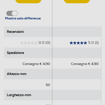
Mostra solo differenze
Recensioni
Recensioni
0.0
(0)
5.0
(1)
0
5
.
.
Spedizione
Spedizione
0
0
s
s
Consegna € 4,90
Consegna € 4,90
u
u
5
5
Altezza-mm
Altezza-mm
s
s
t
t
e
e
50
l
l
l
l
Larghezza-mm
Larghezza-mm
e
e
.
.