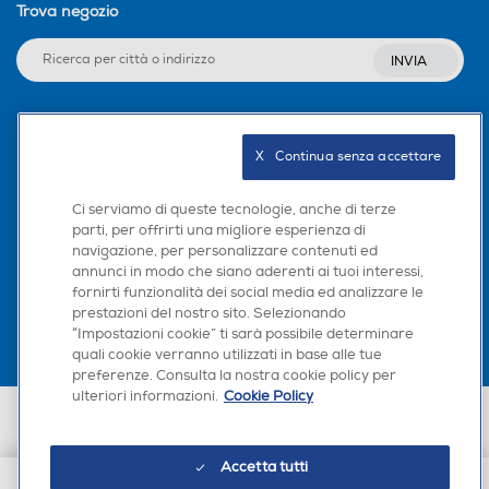
Trova negozio
INVIA
Seguici sui social
X   Continua senza accettare
Ci serviamo di queste tecnologie, anche di terze
parti, per offrirti una migliore esperienza di
navigazione, per personalizzare contenuti ed
Scarica la nostra app
annunci in modo che siano aderenti ai tuoi interessi,
fornirti funzionalità dei social media ed analizzare le
prestazioni del nostro sito. Selezionando
“Impostazioni cookie” ti sarà possibile determinare
quali cookie verranno utilizzati in base alle tue
preferenze. Consulta la nostra cookie policy per
ulteriori informazioni.
Cookie Policy
Euronics Italia SpA. Sede legale Via Montefeltro, 6/a 20156 Milano
Partita Iva, Codice Fiscale e iscrizione CCIAA Milano Monza Brianza Lodi
n. 13337170156. Codice intermediario SDI: HHBD9AK. Vendite soggette
Accetta tutti
agli Artt. 45 e ss del Codice del Consumo in tema di Diritti dei
Consumatori.