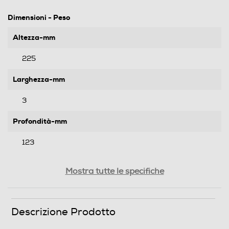
Dimensioni - Peso
Altezza-mm
225
Larghezza-mm
3
Profondità-mm
123
Peso-Kg
Mostra tutte le specifiche
0,485
Descrizione Prodotto
Informazioni sulla sicurezza del prodotto