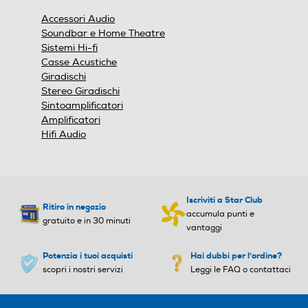
finestra
Accessori Audio
modale.
Soundbar e Home Theatre
Sistemi Hi-fi
Casse Acustiche
Giradischi
Stereo Giradischi
Sintoamplificatori
Amplificatori
Hifi Audio
Iscriviti a Star Club
Ritiro in negozio
accumula punti e
gratuito e in 30 minuti
vantaggi
Potenzia i tuoi acquisti
Hai dubbi per l'ordine?
scopri i nostri servizi
Leggi le FAQ o contattaci