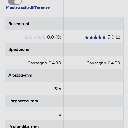
Mostra solo differenze
Recensioni
Recensioni
0.0
(0)
5.0
(1)
0
5
.
.
Spedizione
Spedizione
0
0
s
s
Consegna € 4,90
Consegna € 4,90
u
u
5
5
Altezza-mm
Altezza-mm
s
s
t
t
e
e
225
l
l
l
l
Larghezza-mm
Larghezza-mm
e
e
.
.
3
1
r
Profondità-mm
Profondità-mm