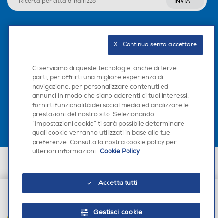
INVIA
Seguici sui social
X   Continua senza accettare
Ci serviamo di queste tecnologie, anche di terze
parti, per offrirti una migliore esperienza di
navigazione, per personalizzare contenuti ed
Scarica la nostra app
annunci in modo che siano aderenti ai tuoi interessi,
fornirti funzionalità dei social media ed analizzare le
prestazioni del nostro sito. Selezionando
“Impostazioni cookie” ti sarà possibile determinare
quali cookie verranno utilizzati in base alle tue
preferenze. Consulta la nostra cookie policy per
ulteriori informazioni.
Cookie Policy
Euronics Italia SpA. Sede legale Via Montefeltro, 6/a 20156 Milano
Partita Iva, Codice Fiscale e iscrizione CCIAA Milano Monza Brianza Lodi
n. 13337170156. Codice intermediario SDI: HHBD9AK. Vendite soggette
Accetta tutti
agli Artt. 45 e ss del Codice del Consumo in tema di Diritti dei
Consumatori.
€ 20,99
Gestisci cookie