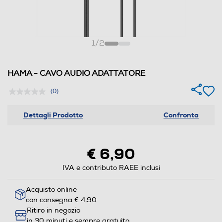
1
/
2
HAMA - CAVO AUDIO ADATTATORE
(0)
Dettagli Prodotto
Confronta
€ 6,90
IVA e contributo RAEE inclusi
Acquisto online
con consegna € 4,90
Ritiro in negozio
in 30 minuti e sempre gratuito