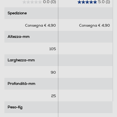
0.0
(0)
5.0
(1)
0
5
.
.
Spedizione
Spedizione
0
0
s
s
Consegna € 4,90
Consegna € 4,90
u
u
5
5
Altezza-mm
Altezza-mm
s
s
t
t
e
e
105
l
l
l
l
Larghezza-mm
Larghezza-mm
e
e
.
.
90
1
r
Profondità-mm
Profondità-mm
e
c
25
e
n
Peso-Kg
Peso-Kg
s
i