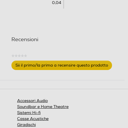
0,04
o
n
e
Recensioni
★★★★★
Nessuna
Sii il primo/la prima a recensire questo prodotto
valutazione
.
Questa
azione
aprirà
una
finestra
Accessori Audio
modale.
Soundbar e Home Theatre
Sistemi Hi-fi
Casse Acustiche
Giradischi