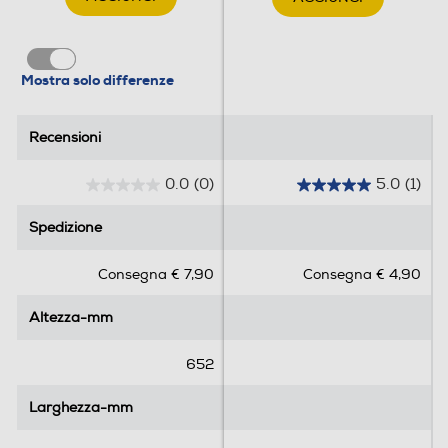
Mostra solo differenze
Recensioni
Recensioni
0.0
(0)
5.0
(1)
0
5
.
.
Spedizione
Spedizione
0
0
s
s
Consegna € 7,90
Consegna € 4,90
u
u
5
5
Altezza-mm
Altezza-mm
s
s
t
t
e
e
652
l
l
l
l
Larghezza-mm
Larghezza-mm
e
e
.
.