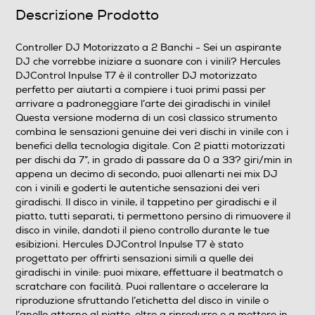
Descrizione Prodotto
Informazioni sulla sicurezza del prodotto
Clicca qui
Controller DJ Motorizzato a 2 Banchi - Sei un aspirante
DJ che vorrebbe iniziare a suonare con i vinili? Hercules
DJControl Inpulse T7 è il controller DJ motorizzato
perfetto per aiutarti a compiere i tuoi primi passi per
arrivare a padroneggiare l’arte dei giradischi in vinile!
Questa versione moderna di un così classico strumento
combina le sensazioni genuine dei veri dischi in vinile con i
benefici della tecnologia digitale. Con 2 piatti motorizzati
per dischi da 7”, in grado di passare da 0 a 33? giri/min in
appena un decimo di secondo, puoi allenarti nei mix DJ
con i vinili e goderti le autentiche sensazioni dei veri
giradischi. Il disco in vinile, il tappetino per giradischi e il
piatto, tutti separati, ti permettono persino di rimuovere il
disco in vinile, dandoti il pieno controllo durante le tue
esibizioni. Hercules DJControl Inpulse T7 è stato
progettato per offrirti sensazioni simili a quelle dei
giradischi in vinile: puoi mixare, effettuare il beatmatch o
scratchare con facilità. Puoi rallentare o accelerare la
riproduzione sfruttando l’etichetta del disco in vinile o
l’anello attorno al piatto, oltre a riprodurre o a mettere in