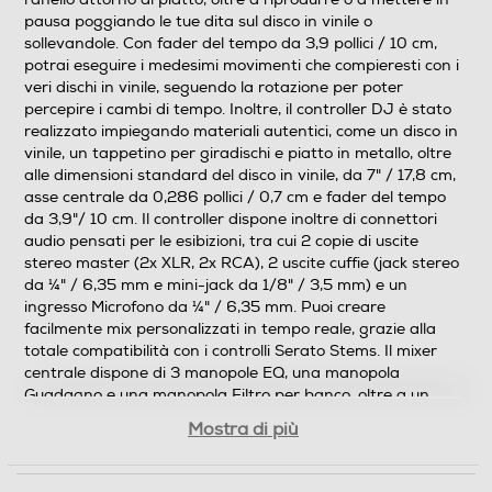
pausa poggiando le tue dita sul disco in vinile o
sollevandole. Con fader del tempo da 3,9 pollici / 10 cm,
potrai eseguire i medesimi movimenti che compieresti con i
veri dischi in vinile, seguendo la rotazione per poter
percepire i cambi di tempo. Inoltre, il controller DJ è stato
realizzato impiegando materiali autentici, come un disco in
vinile, un tappetino per giradischi e piatto in metallo, oltre
alle dimensioni standard del disco in vinile, da 7" / 17,8 cm,
asse centrale da 0,286 pollici / 0,7 cm e fader del tempo
da 3,9"/ 10 cm. Il controller dispone inoltre di connettori
audio pensati per le esibizioni, tra cui 2 copie di uscite
stereo master (2x XLR, 2x RCA), 2 uscite cuffie (jack stereo
da ¼" / 6,35 mm e mini-jack da 1/8" / 3,5 mm) e un
ingresso Microfono da ¼" / 6,35 mm. Puoi creare
facilmente mix personalizzati in tempo reale, grazie alla
totale compatibilità con i controlli Serato Stems. Il mixer
centrale dispone di 3 manopole EQ, una manopola
Guadagno e una manopola Filtro per banco, oltre a un
fader del volume per banco, un VU meter per banco, un
Mostra di più
crossfader e un VU meter Master, con l’area Effetti al
centro, per un layout da autentico mixer. Nonostante tutte
queste funzioni, DJControl Inpulse T7 rimane facile da