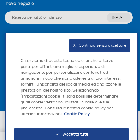
Trova negozio
INVIA
Seguici sui social
X   Continua senza accettare
Ci serviamo di queste tecnologie, anche di terze
parti, per offrirti una migliore esperienza di
navigazione, per personalizzare contenuti ed
Scarica la nostra app
annunci in modo che siano aderenti ai tuoi interessi,
fornirti funzionalità dei social media ed analizzare le
prestazioni del nostro sito. Selezionando
“Impostazioni cookie” ti sarà possibile determinare
quali cookie verranno utilizzati in base alle tue
preferenze. Consulta la nostra cookie policy per
ulteriori informazioni.
Cookie Policy
Euronics Italia SpA. Sede legale Via Montefeltro, 6/a 20156 Milano
Partita Iva, Codice Fiscale e iscrizione CCIAA Milano Monza Brianza Lodi
n. 13337170156. Codice intermediario SDI: HHBD9AK. Vendite soggette
Accetta tutti
agli Artt. 45 e ss del Codice del Consumo in tema di Diritti dei
Consumatori.