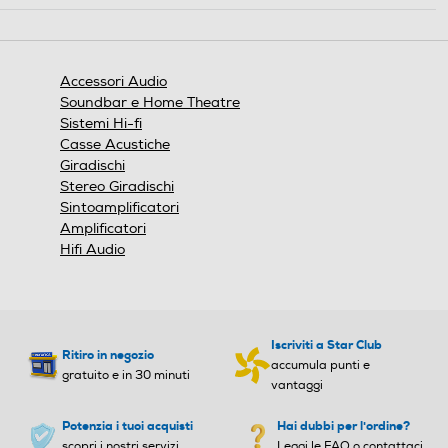
azione
aprirà
una
finestra
Accessori Audio
modale.
Soundbar e Home Theatre
Sistemi Hi-fi
Casse Acustiche
Giradischi
Stereo Giradischi
Sintoamplificatori
Amplificatori
Hifi Audio
Iscriviti a Star Club
Ritiro in negozio
accumula punti e
gratuito e in 30 minuti
vantaggi
Potenzia i tuoi acquisti
Hai dubbi per l'ordine?
scopri i nostri servizi
Leggi le FAQ o contattaci