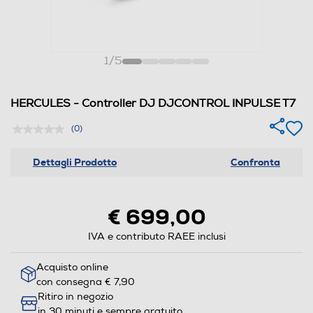
1
/
5
HERCULES - Controller DJ DJCONTROL INPULSE T7
(0)
Dettagli Prodotto
Confronta
€ 699,00
IVA e contributo RAEE inclusi
Acquisto online
con consegna € 7,90
Ritiro in negozio
in 30 minuti e sempre gratuito