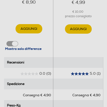
€ 8,90
€ 4,99
€ 10,00
prezzo consigliato
AGGIUNGI
AGGIUNGI
Mostra solo differenze
Recensioni
Recensioni
0.0
(0)
5.0
(1)
0
5
.
.
Spedizione
Spedizione
0
0
s
s
Consegna € 4,90
Consegna € 4,90
u
u
5
5
Peso-Kg
Peso-Kg
s
s