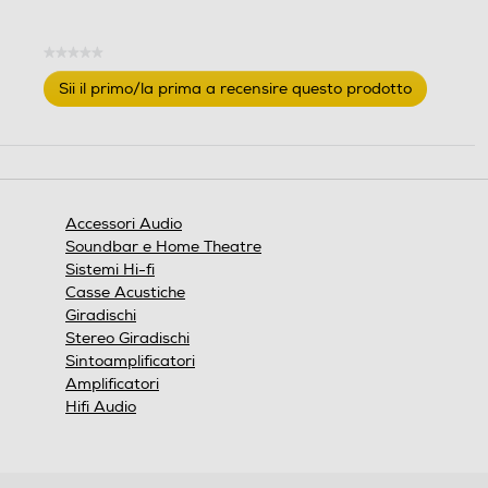
★★★★★
Nessuna
Sii il primo/la prima a recensire questo prodotto
valutazione
.
Questa
azione
aprirà
una
finestra
Accessori Audio
modale.
Soundbar e Home Theatre
Sistemi Hi-fi
Casse Acustiche
Giradischi
Stereo Giradischi
Sintoamplificatori
Amplificatori
Hifi Audio