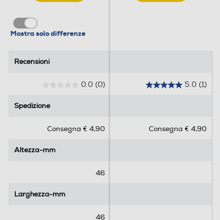
Mostra solo differenze
Recensioni
Recensioni
0.0
(0)
5.0
(1)
0
5
.
.
Spedizione
Spedizione
0
0
s
s
Consegna € 4,90
Consegna € 4,90
u
u
5
5
Altezza-mm
Altezza-mm
s
s
t
t
e
e
46
l
l
l
l
Larghezza-mm
Larghezza-mm
e
e
.
.
46