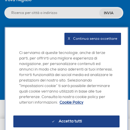
INVIA
Seguici sui social
X   Continua senza accettare
Ci serviamo di queste tecnologie, anche di terze
parti, per offrirti una migliore esperienza di
navigazione, per personalizzare contenuti ed
Scarica la nostra app
annunci in modo che siano aderenti ai tuoi interessi,
fornirti funzionalità dei social media ed analizzare le
prestazioni del nostro sito. Selezionando
“Impostazioni cookie” ti sarà possibile determinare
quali cookie verranno utilizzati in base alle tue
preferenze. Consulta la nostra cookie policy per
ulteriori informazioni.
Cookie Policy
Euronics Italia SpA. Sede legale Via Montefeltro, 6/a 20156 Milano
Partita Iva, Codice Fiscale e iscrizione CCIAA Milano Monza Brianza Lodi
n. 13337170156. Codice intermediario SDI: HHBD9AK. Vendite soggette
Accetta tutti
agli Artt. 45 e ss del Codice del Consumo in tema di Diritti dei
Consumatori.