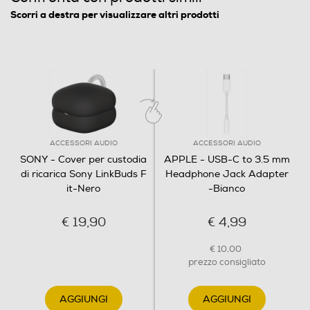
Scorri a destra per visualizzare altri prodotti
Packaging coordinato
La cover della custodia verrà fornita in una confezione
coordinata alle tonalità scelte. A conferma dell'impegno
di Sony a ridurre l’impatto ambiental...
ACCESSORI AUDIO
ACCESSORI AUDIO
SONY - Cover per custodia
APPLE - USB-C to 3.5 mm
di ricarica Sony LinkBuds F
Headphone Jack Adapter
Immagini
it-Nero
-Bianco
€ 19,90
€ 4,99
€ 10,00
prezzo consigliato
AGGIUNGI
AGGIUNGI