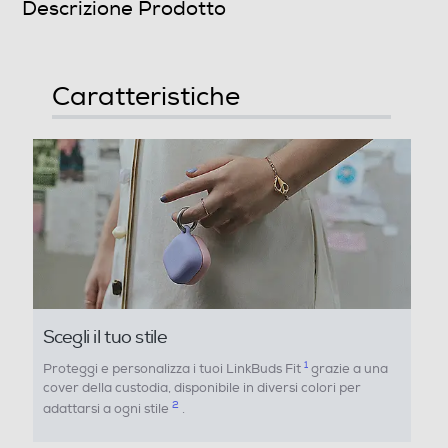
Descrizione Prodotto
Informazioni sulla sicurezza del prodotto
Clicca qui
Caratteristiche
Scegli il tuo stile
1
Proteggi e personalizza i tuoi LinkBuds Fit
grazie a una
cover della custodia, disponibile in diversi colori per
2
adattarsi a ogni stile
.