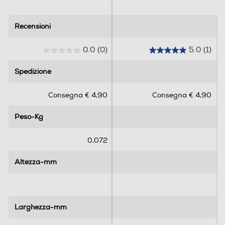
Recensioni
Recensioni
0.0
(0)
5.0
(1)
0
5
.
.
Spedizione
Spedizione
0
0
s
s
Consegna € 4,90
Consegna € 4,90
u
u
5
5
Peso-Kg
Peso-Kg
s
s
t
t
e
e
0,072
l
l
l
l
Altezza-mm
Altezza-mm
e
e
.
.
1
r
Larghezza-mm
Larghezza-mm
e
c