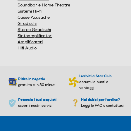
modale.
Soundbar e Home Theatre
Sistemi Hi-fi
Casse Acustiche
Giradischi
Stereo Giradischi
Sintoamplificatori
Amplificatori
Hifi Audio
Iscriviti a Star Club
Ritiro in negozio
accumula punti e
gratuito e in 30 minuti
vantaggi
Potenzia i tuoi acquisti
Hai dubbi per l'ordine?
scopri i nostri servizi
Leggi le FAQ o contattaci