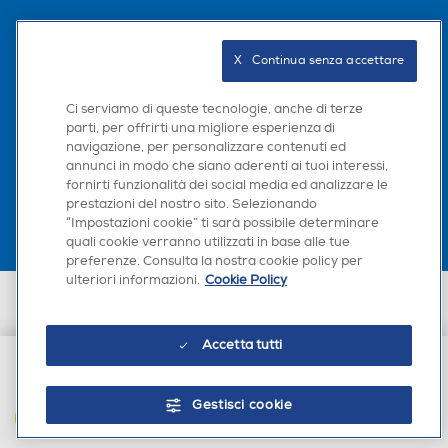
Seguici sui social
X   Continua senza accettare
Ci serviamo di queste tecnologie, anche di terze
parti, per offrirti una migliore esperienza di
navigazione, per personalizzare contenuti ed
Scarica la nostra app
annunci in modo che siano aderenti ai tuoi interessi,
fornirti funzionalità dei social media ed analizzare le
prestazioni del nostro sito. Selezionando
“Impostazioni cookie” ti sarà possibile determinare
quali cookie verranno utilizzati in base alle tue
preferenze. Consulta la nostra cookie policy per
ulteriori informazioni.
Cookie Policy
Euronics Italia SpA. Sede legale Via Montefeltro, 6/a 20156 Milano
Partita Iva, Codice Fiscale e iscrizione CCIAA Milano Monza Brianza Lodi
n. 13337170156. Codice intermediario SDI: HHBD9AK. Vendite soggette
Accetta tutti
agli Artt. 45 e ss del Codice del Consumo in tema di Diritti dei
Consumatori.
€ 4,90
Gestisci cookie
AGGIUNGI AL CARRELLO