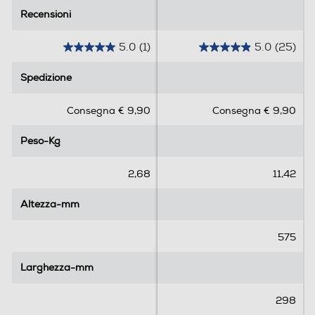
Recensioni
Recensioni
5.0
(1)
5.0
(25)
5
5
.
.
Spedizione
Spedizione
0
0
s
s
Consegna € 9,90
Consegna € 9,90
u
u
5
5
Peso-Kg
Peso-Kg
s
s
t
t
e
e
2,68
11,42
l
l
l
l
Altezza-mm
Altezza-mm
e
e
.
.
575
1
2
r
5
Larghezza-mm
Larghezza-mm
e
r
c
e
298
e
c