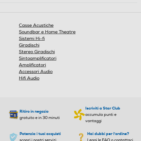
finestra
modale.
Casse Acustiche
Soundbar e Home Theatre
Sistemi Hi-fi
Giradischi
Stereo Giradischi
Sintoamplificatori
Amplificatori
Accessori Audio
Hifi Audio
Iscriviti a Star Club
Ritiro in negozio
accumula punti e
gratuito e in 30 minuti
vantaggi
Potenzia i tuoi acquisti
Hai dubbi per l'ordine?
scopri i nostri servizi
Leggi le FAQ o contattaci