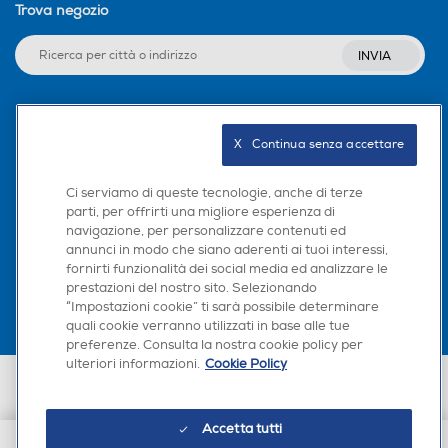
Trova negozio
INVIA
Seguici sui social
X   Continua senza accettare
Ci serviamo di queste tecnologie, anche di terze
parti, per offrirti una migliore esperienza di
navigazione, per personalizzare contenuti ed
Scarica la nostra app
annunci in modo che siano aderenti ai tuoi interessi,
fornirti funzionalità dei social media ed analizzare le
prestazioni del nostro sito. Selezionando
“Impostazioni cookie” ti sarà possibile determinare
quali cookie verranno utilizzati in base alle tue
preferenze. Consulta la nostra cookie policy per
ulteriori informazioni.
Cookie Policy
Euronics Italia SpA. Sede legale Via Montefeltro, 6/a 20156 Milano
Partita Iva, Codice Fiscale e iscrizione CCIAA Milano Monza Brianza Lodi
n. 13337170156. Codice intermediario SDI: HHBD9AK. Vendite soggette
Accetta tutti
agli Artt. 45 e ss del Codice del Consumo in tema di Diritti dei
Consumatori.