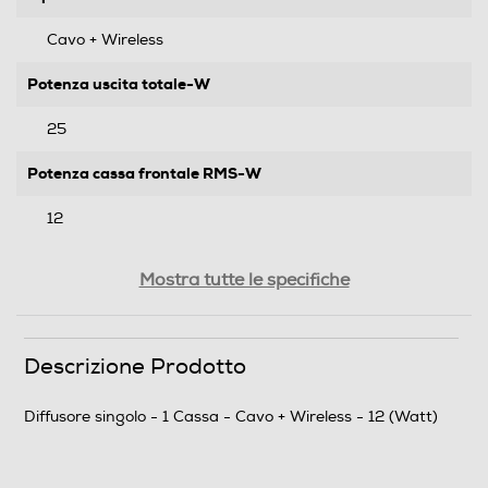
Cavo + Wireless
Potenza uscita totale-W
25
Potenza cassa frontale RMS-W
12
Subwoofer attivo
Mostra tutte le specifiche
Tipo di alimentazione
Descrizione Prodotto
USB e batteria
Diffusore singolo - 1 Cassa - Cavo + Wireless - 12 (Watt)
Descrizione marketing
Pratico speaker bluetooth portatile comprensivo di