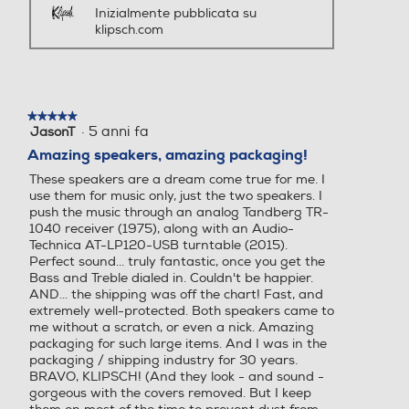
Inizialmente pubblicata su
klipsch.com
★★★★★
★★★★★
·
5 anni fa
JasonT
5
su
Amazing speakers, amazing packaging!
5
These speakers are a dream come true for me. I
stelle.
use them for music only, just the two speakers. I
push the music through an analog Tandberg TR-
1040 receiver (1975), along with an Audio-
Technica AT-LP120-USB turntable (2015).
Perfect sound... truly fantastic, once you get the
Bass and Treble dialed in. Couldn't be happier.
AND... the shipping was off the chart! Fast, and
extremely well-protected. Both speakers came to
me without a scratch, or even a nick. Amazing
packaging for such large items. And I was in the
packaging / shipping industry for 30 years.
BRAVO, KLIPSCH! (And they look - and sound -
gorgeous with the covers removed. But I keep