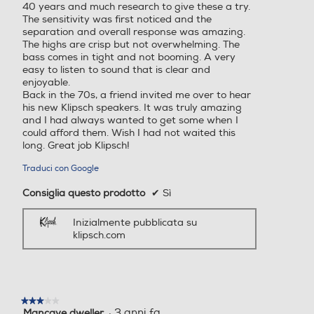
40 years and much research to give these a try.
The sensitivity was first noticed and the
separation and overall response was amazing.
The highs are crisp but not overwhelming. The
bass comes in tight and not booming. A very
easy to listen to sound that is clear and
enjoyable.
Back in the 70s, a friend invited me over to hear
his new Klipsch speakers. It was truly amazing
and I had always wanted to get some when I
could afford them. Wish I had not waited this
long. Great job Klipsch!
Traduci con Google
Consiglia questo prodotto
✔
Sì
Inizialmente pubblicata su
klipsch.com
★★★★★
★★★★★
·
3 anni fa
Mancave dweller
3