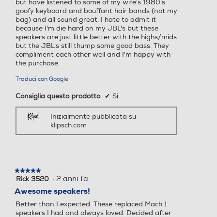
but have listened to some of my wife's 1980's
goofy keyboard and bouffant hair bands (not my
bag) and all sound great. I hate to admit it
because I'm die hard on my JBL's but these
speakers are just little better with the highs/mids
but the JBL's still thump some good bass. They
compliment each other well and I'm happy with
the purchase.
Traduci con Google
Consiglia questo prodotto
✔
Sì
Inizialmente pubblicata su
klipsch.com
★★★★★
★★★★★
·
2 anni fa
Rick 3520
5
su
Awesome speakers!
5
Better than I expected. These replaced Mach 1
stelle.
speakers I had and always loved. Decided after