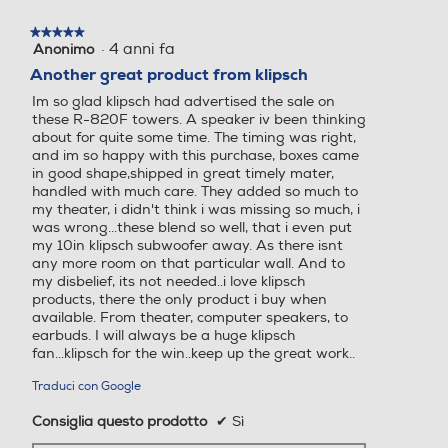
★★★★★
★★★★★
·
4 anni fa
Anonimo
5
su
Another great product from klipsch
5
Im so glad klipsch had advertised the sale on
stelle.
these R-820F towers. A speaker iv been thinking
about for quite some time. The timing was right,
and im so happy with this purchase, boxes came
in good shape,shipped in great timely mater,
handled with much care. They added so much to
my theater, i didn't think i was missing so much, i
was wrong...these blend so well, that i even put
my 10in klipsch subwoofer away. As there isnt
any more room on that particular wall. And to
my disbelief, its not needed..i love klipsch
products, there the only product i buy when
available. From theater, computer speakers, to
earbuds. I will always be a huge klipsch
fan...klipsch for the win..keep up the great work..
Traduci con Google
Consiglia questo prodotto
✔
Sì