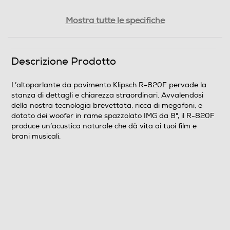
Telecomando
Mostra tutte le specifiche
Descrizione marketing
Descrizione Prodotto
L’altoparlante da pavimento Klipsch R-820F pervade la
L’altoparlante da pavimento Klipsch R-820F pervade la
stanza di dettagli e chiarezza straordinari. Avvalendosi
stanza di dettagli e chiarezza straordinari. Avvalendosi
della nostra tecnologia brevettata, ricca di megafoni, e
della nostra tecnologia brevettata, ricca di megafoni, e
dotato dei woofer in rame spazzolato IMG da 8", il R-
dotato dei woofer in rame spazzolato IMG da 8", il R-820F
820F produce un’acustica naturale che dà vita ai tuoi
produce un’acustica naturale che dà vita ai tuoi film e
film e brani musicali.
brani musicali.
Dimensioni - Peso
Peso-Kg
24
Informazioni sulla sicurezza del prodotto