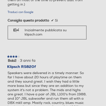
them on most of the time to prevent dust from
getting in.)
Traduci con Google
Consiglia questo prodotto
✔
Sì
Inizialmente pubblicata su
klipsch.com
★★★★★
★★★★★
·
3 anni fa
Bob2
4
su
Klipsch RS820f
5
Speakers were delivered in a timely manner. So
stelle.
far I have about 20 hours of playtime on them
and they sound great. I wish they had a little
more bass but since they are an addition to my
system it's not a problem. The mids and highs
are great. I have a pair of JBL L100's from 1988,
and 10" JBL subwoofer and run them all with a
DBX mkII amp. Mostly rock, country, blues music