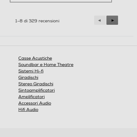
Precedente
◄
Successiva
►
1–8 di 329 recensioni
Reviews
Reviews
Casse Acustiche
Soundbar e Home Theatre
Sistemi Hi-fi
Giradischi
Stereo Giradischi
Sintoamplificatori
Amplificatori
Accessori Audio
Hifi Audio