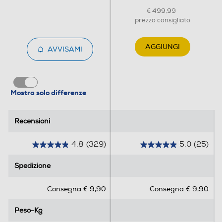
€ 499,99
prezzo consigliato
AGGIUNGI
AVVISAMI
Mostra solo differenze
Recensioni
Recensioni
4.8
(329)
5.0
(25)
4
5
.
.
Spedizione
Spedizione
8
0
s
s
Consegna € 9,90
Consegna € 9,90
u
u
5
5
Peso-Kg
Peso-Kg
s
s