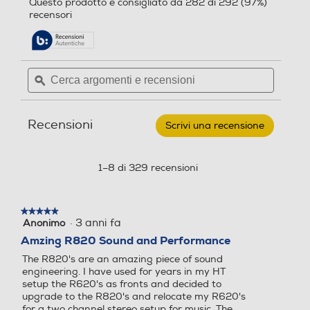
Questo prodotto è consigliato da 282 di 292 (97%)
su
alla
recensori
5
pagina
stelle.
delle
Leggi
recensioni.
recensioni
per
Cerca
Cerca
KLIPSCH
argomenti
ϙ
argoment
-
Altoparlante
e
e
da
recensioni
recensio
pavimento
Recensioni
R-
Scrivi una recensione
.
820-
Questa
F-
azione
Nero
aprirà
1–8 di 329 recensioni
una
finestra
modale.
★★★★★
★★★★★
·
3 anni fa
Anonimo
5
su
Amzing R820 Sound and Performance
5
The R820's are an amazing piece of sound
stelle.
engineering. I have used for years in my HT
setup the R620's as fronts and decided to
upgrade to the R820's and relocate my R620's
for a two channel stereo setup for music. The