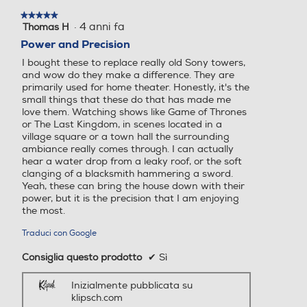
★★★★★
★★★★★
·
4 anni fa
Thomas H
5
su
Power and Precision
5
I bought these to replace really old Sony towers,
stelle.
and wow do they make a difference. They are
primarily used for home theater. Honestly, it's the
small things that these do that has made me
love them. Watching shows like Game of Thrones
or The Last Kingdom, in scenes located in a
village square or a town hall the surrounding
ambiance really comes through. I can actually
hear a water drop from a leaky roof, or the soft
clanging of a blacksmith hammering a sword.
Yeah, these can bring the house down with their
power, but it is the precision that I am enjoying
the most.
Traduci con Google
Consiglia questo prodotto
✔
Sì
Inizialmente pubblicata su
klipsch.com