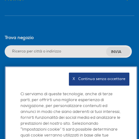
Trova negozio
INVIA
Seguici sui social
X   Continua senza accettare
Ci serviamo di queste tecnologie, anche di terze
parti, per offrirti una migliore esperienza di
navigazione, per personalizzare contenuti ed
Scarica la nostra app
annunci in modo che siano aderenti ai tuoi interessi,
fornirti funzionalità dei social media ed analizzare le
prestazioni del nostro sito. Selezionando
“Impostazioni cookie” ti sarà possibile determinare
quali cookie verranno utilizzati in base alle tue