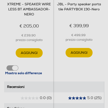
XTREME - SPEAKER WIRE
JBL - Party speaker porta
LESS BT AMBASSADOR-
tile PARTYBOX 130-Nero
NERO
€ 399,99
€ 205,00
€ 499,99
€ 239,90
prezzo consigliato
prezzo consigliato
AGGIUNGI
AGGIUNGI
Mostra solo differenze
Recensioni
Recensioni
0.0
(0)
5.0
(25)
0
5
.
.