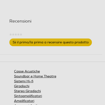
n
i
Recensioni
★★★★★
Nessuna
Sii il primo/la prima a recensire questo prodotto
valutazione
.
Questa
azione
aprirà
una
finestra
Casse Acustiche
modale.
Soundbar e Home Theatre
Sistemi Hi-fi
Giradischi
Stereo Giradischi
Sintoamplificatori
Amplificatori