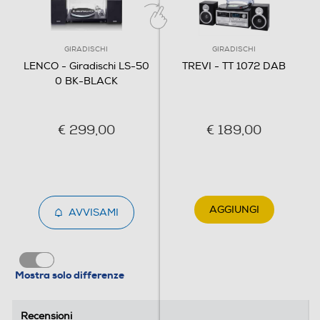
Dimensioni - Peso
GIRADISCHI
GIRADISCHI
Altezza-mm
LENCO - Giradischi LS-50
TREVI - TT 1072 DAB
0 BK-BLACK
230
Larghezza-mm
€ 299,00
€ 189,00
280
Profondità-mm
AGGIUNGI
AVVISAMI
350
Peso-Kg
8
Mostra solo differenze
Informazioni sulla sicurezza del prodotto
Recensioni
Recensioni