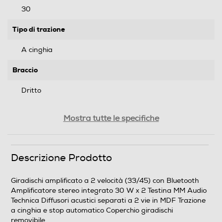
30
Tipo di trazione
A cinghia
Braccio
Dritto
Coperchio
Mostra tutte le specifiche
Lettore CD
Descrizione Prodotto
Giradischi amplificato a 2 velocità (33/45) con Bluetooth
Amplificatore stereo integrato 30 W x 2 Testina MM Audio
Memory card reader
Technica Diffusori acustici separati a 2 vie in MDF Trazione
a cinghia e stop automatico Coperchio giradischi
removibile