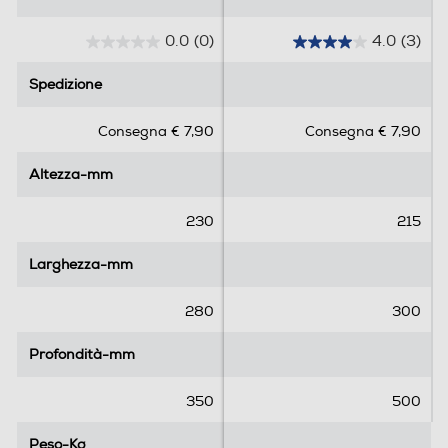
Clicca qui
0.0
(0)
4.0
(3)
0
4
.
.
Spedizione
Spedizione
0
0
s
s
Consegna € 7,90
Consegna € 7,90
u
u
5
5
Altezza-mm
Altezza-mm
s
s
t
t
e
e
230
215
l
l
l
l
Larghezza-mm
Larghezza-mm
e
e
.
.
280
300
3
r
Profondità-mm
Profondità-mm
e
c
350
500
e
n
Peso-Kg
Peso-Kg