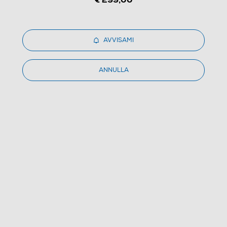
AVVISAMI
1
/
3
ANNULLA
LENCO - Giradischi LS-500 BK-BLACK
(0)
Dettagli Prodotto
Confronta
€ 299,99
IVA e contributo RAEE inclusi
Ritiro in negozio
in 30 minuti e sempre gratuito