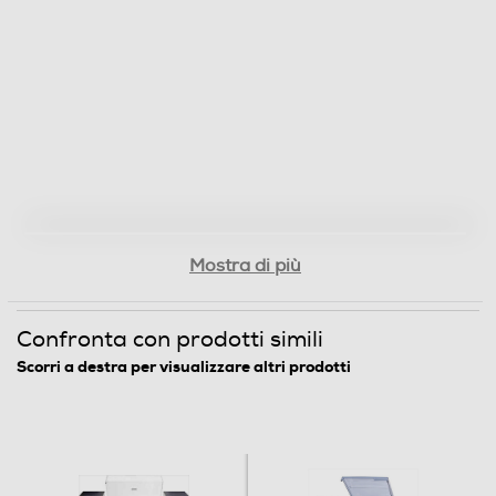
Funzionme ripping
Ingresso cuffie
Telecomando
Mostra di più
Confronta con prodotti simili
Altre caratteristiche
Scorri a destra per visualizzare altri prodotti
Giradischi amplificato a 2 velocità (33/45) con Bluetooth
Amplificatore stereo integrato 30 W x 2 Testina MM
Audio Technica Diffusori acustici separati a 2 vie in MDF
Trazione a cinghia e stop automatico Coperchio
giradischi removibile