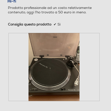
Hi-fi
5
Prodotto professionale ad un costo relativamente
stelle.
contenuto; oggi l’ho trovato a 50 euro in meno.
Consiglia questo prodotto
✔
Sì
F
F
o
o