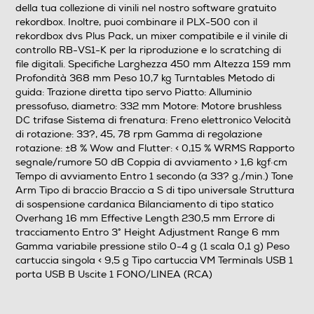
della tua collezione di vinili nel nostro software gratuito
Tipo di testina
rekordbox. Inoltre, puoi combinare il PLX-500 con il
rekordbox dvs Plus Pack, un mixer compatibile e il vinile di
VM
controllo RB-VS1-K per la riproduzione e lo scratching di
file digitali. Specifiche Larghezza 450 mm Altezza 159 mm
Ingresso cuffie
Profondità 368 mm Peso 10,7 kg Turntables Metodo di
guida: Trazione diretta tipo servo Piatto: Alluminio
pressofuso, diametro: 332 mm Motore: Motore brushless
DC trifase Sistema di frenatura: Freno elettronico Velocità
Telecomando
di rotazione: 33?, 45, 78 rpm Gamma di regolazione
rotazione: ±8 % Wow and Flutter: < 0,15 % WRMS Rapporto
segnale/rumore 50 dB Coppia di avviamento > 1,6 kgf·cm
Tempo di avviamento Entro 1 secondo (a 33? g./min.) Tone
Altre caratteristiche
Arm Tipo di braccio Braccio a S di tipo universale Struttura
di sospensione cardanica Bilanciamento di tipo statico
Overhang 16 mm Effective Length 230,5 mm Errore di
Overhang 16 mm Effective Length 230,5 mm Errore di
tracciamento Entro 3° Height Adjustment Range 6 mm
tracciamento Entro 3° Height Adjustment Range 6 mm
Gamma variabile pressione stilo 0-4 g (1 scala 0,1 g) Peso
Gamma variabile pressione stilo 0-4 g (1 scala 0,1 g)
cartuccia singola < 9,5 g Tipo cartuccia VM Terminals USB 1
Peso cartuccia singola < 9,5 g Tipo cartuccia VM
porta USB B Uscite 1 FONO/LINEA (RCA)
Descrizione marketing