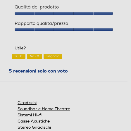
i
Qualità del prodotto
n
e
Qualità
s
del
Rapporto qualità/prezzo
t
prodotto,
r
5
Rapporto
a
su
qualità/prezzo,
m
5
5
Utile?
o
su
d
5
Sì ·
0
No ·
0
Segnala
a
l
5 recensioni solo con voto
e
.
Giradischi
Soundbar e Home Theatre
Sistemi Hi-fi
Casse Acustiche
Stereo Giradischi