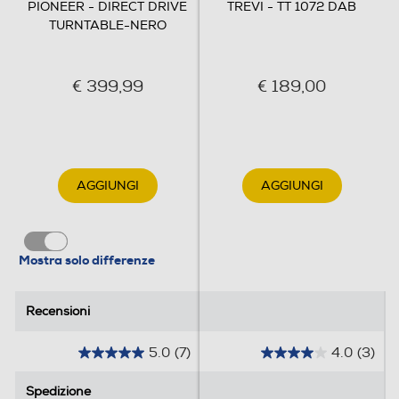
PIONEER - DIRECT DRIVE
TREVI - TT 1072 DAB
TURNTABLE-NERO
Altezza-mm
159
€ 399,99
€ 189,00
Larghezza-mm
450
Profondità-mm
AGGIUNGI
AGGIUNGI
368
Peso-Kg
Mostra solo differenze
10,7
Recensioni
Recensioni
Informazioni sulla sicurezza del prodotto
5.0
(7)
4.0
(3)
5
4
Clicca qui
.
.
Spedizione
Spedizione