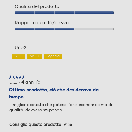
t
t
Qualità del prodotto
o
o
1
Q
Qualità
d
u
del
Rapporto qualità/prezzo
e
e
prodotto,
l
s
5
Rapporto
l
t
su
qualità/prezzo,
a
a
5
3
r
a
Utile?
su
e
z
5
Sì ·
3
No ·
0
Segnala
c
i
e
o
n
n
s
e
★★★★★
★★★★★
i
a
·
4 anni fa
……..
5
o
p
su
Ottimo prodotto, ció che desideravo da
n
r
5
tempo…………..
e
i
stelle.
.
r
Il miglior acquisto che potessi fare, economico ma di
à
qualità, davvero stupendo
u
n
Consiglia questo prodotto
✔
Sì
a
f