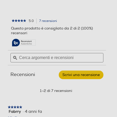
5.0
7 recensioni
L'azione
★★★★★
★★★★★
5
porterà
Questo prodotto è consigliato da 2 di 2 (100%)
su
alla
recensori
5
pagina
stelle.
delle
Leggi
recensioni.
recensioni
per
Cerca
Cerca
PIONEER
argomenti
ϙ
argoment
-
DIRECT
e
e
DRIVE
recensioni
recensio
TURNTABLE-
Recensioni
NERO
Scrivi una recensione
.
Questa
azione
aprirà
1–2 di 7 recensioni
una
finestra
modale.
★★★★★
★★★★★
·
4 anni fa
Fabrry
5
su