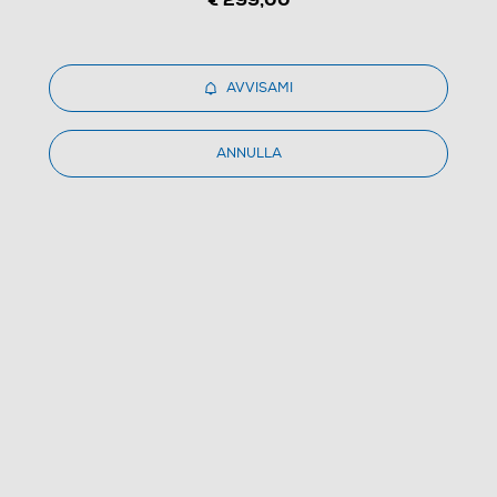
AVVISAMI
1
/
3
ANNULLA
LENCO - Piatto giradischi L-3818-black
(0)
Dettagli Prodotto
Confronta
€ 319,99
IVA e contributo RAEE inclusi
Ritiro in negozio
in 30 minuti e sempre gratuito