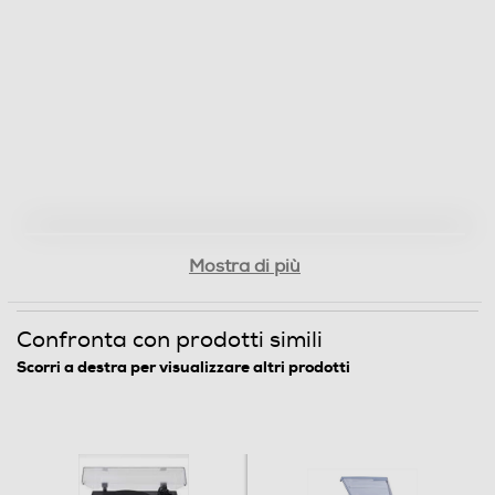
velocità di riproduzione 33 giri e 45 giri - Sollevamento
del braccio meccanico - Coperchio giradischi removibile
- Pre-amplificatore stereo integrato.
Dimensioni - Peso
Peso-Kg
5,5
Mostra di più
Informazioni sulla sicurezza del prodotto
Clicca qui
Confronta con prodotti simili
Scorri a destra per visualizzare altri prodotti