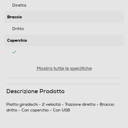
Diretta
Braccio
Dritto
Coperchio
Lettore CD
Mostra tutte le specifiche
Memory card reader
Descrizione Prodotto
Piatto giradischi - 2 velocità - Trazione diretta - Braccio
dritto - Con coperchio - Con USB
USB