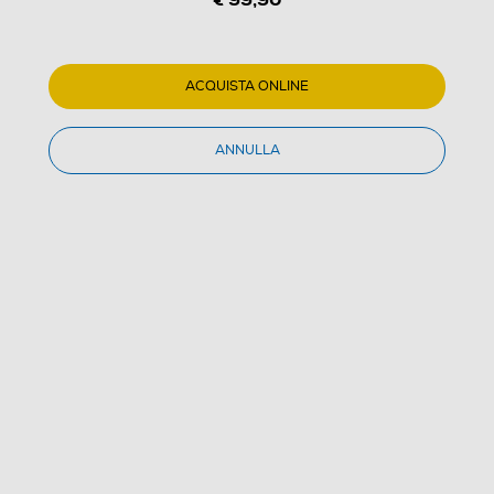
1
/
5
ACQUISTA ONLINE
MAJESTIC - TT 43BT USB/SD/AX-UK
ANNULLA
5.0
(2)
Dettagli Prodotto
Confronta
€ 99,90
IVA e contributo RAEE inclusi
Acquisto online
con consegna € 7,90
Ritiro in negozio
in 30 minuti e sempre gratuito