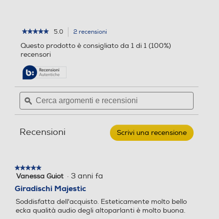
5.0
2 recensioni
L'azione
★★★★★
★★★★★
5
porterà
Questo prodotto è consigliato da 1 di 1 (100%)
su
alla
recensori
5
pagina
stelle.
delle
Leggi
recensioni.
recensioni
per
Cerca
Cerca
MAJESTIC
argomenti
ϙ
argoment
-
TT
e
e
43BT
recensioni
recensio
USB/SD/AX-
Recensioni
UK
Scrivi una recensione
.
Questa
azione
aprirà
★★★★★
★★★★★
una
·
3 anni fa
Vanessa Guiot
5
finestra
su
Giradischi Majestic
modale.
5
Soddisfatta dell'acquisto. Esteticamente molto bello
stelle.
ecka qualità audio degli altoparlanti è molto buona.