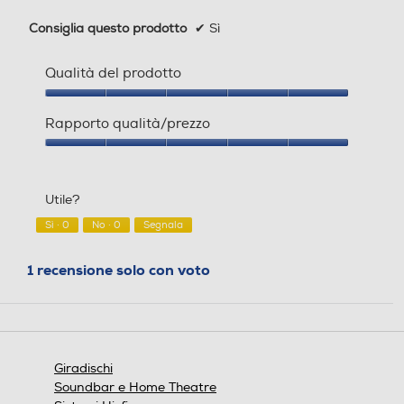
Consiglia questo prodotto
✔
Sì
Qualità del prodotto
Qualità
del
Rapporto qualità/prezzo
prodotto,
5
Rapporto
su
qualità/prezzo,
5
5
Utile?
su
5
Sì ·
0
No ·
0
Segnala
1 recensione solo con voto
Giradischi
Soundbar e Home Theatre