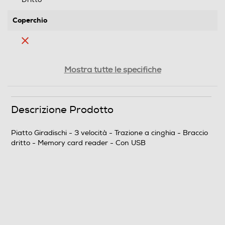
Coperchio
Lettore CD
Mostra tutte le specifiche
Lettore MP3
Descrizione Prodotto
Piatto Giradischi - 3 velocità - Trazione a cinghia - Braccio
dritto - Memory card reader - Con USB
Memory card reader
USB