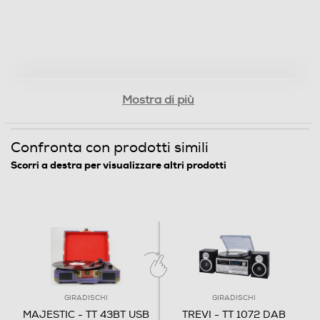
Ingresso cuffie
Telecomando
Mostra di più
Confronta con prodotti simili
Altre caratteristiche
Scorri a destra per visualizzare altri prodotti
Registrazione su dispositivi USB/SD Card in formato
MP3 da giradischi Riproduzione musicale da dispositivi
USB/SD Card
Altre funzioni
Funzione Auto-Stop Funzione Wireless Audio
GIRADISCHI
GIRADISCHI
Altre descrizioni strutturali
MAJESTIC - TT 43BT USB
TREVI - TT 1072 DAB