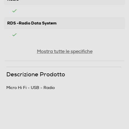
RDS -Radio Data System
DAB-Digital Audio Broadcasting
Mostra tutte le specifiche
DAB+
Descrizione Prodotto
Connessioni
USB
Micro Hi Fi - USB - Radio
HDMI