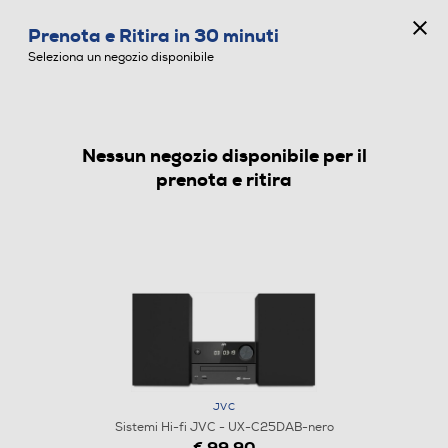
CONCORSO ANNIVERSARIO
Prenota e Ritira in 30 minuti
0
Seleziona un negozio disponibile
Nessun negozio disponibile per il
SISTEMI HI-FI
prenota e ritira
JVC
1
/
4
Sistemi Hi-fi JVC - UX-C25DAB-nero
€ 99,90