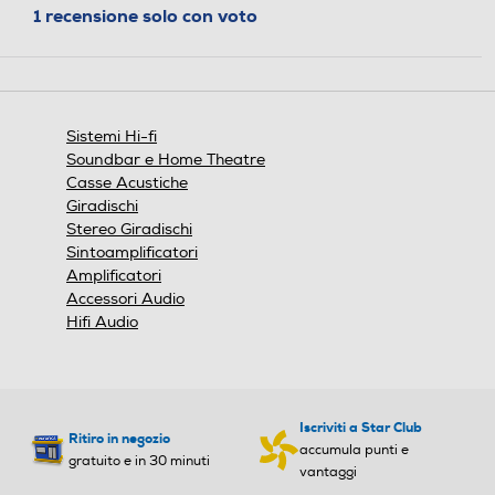
azione
1 recensione solo con voto
aprirà
una
DAB-Digital Audio Broadc
DAB-Digital Audio Broadc
finestra
asting
asting
modale.
DAB+
DAB+
Sistemi Hi-fi
Soundbar e Home Theatre
Ricezione multibanda
Ricezione multibanda
Casse Acustiche
Giradischi
Stereo Giradischi
Sintoamplificatori
Numero stazioni memorizz
Numero stazioni memorizz
Amplificatori
abili
abili
Accessori Audio
Hifi Audio
60
USB
USB
Iscriviti a Star Club
Ritiro in negozio
accumula punti e
gratuito e in 30 minuti
vantaggi
HDMI
HDMI