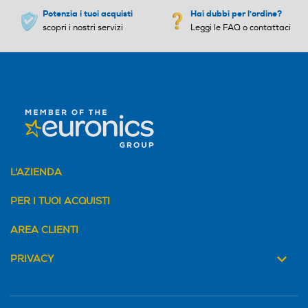
Potenzia i tuoi acquisti
Hai dubbi per l'ordine?
scopri i nostri servizi
Leggi le FAQ o contattaci
Wi-Fi
Wi-Fi
Ethernet
Ethernet
L'AZIENDA
HDMI ARC
HDMI ARC
PER I TUOI ACQUISTI
AREA CLIENTI
Bluetooth
Bluetooth
PRIVACY
Bluetooth 5.4
DLNA
DLNA