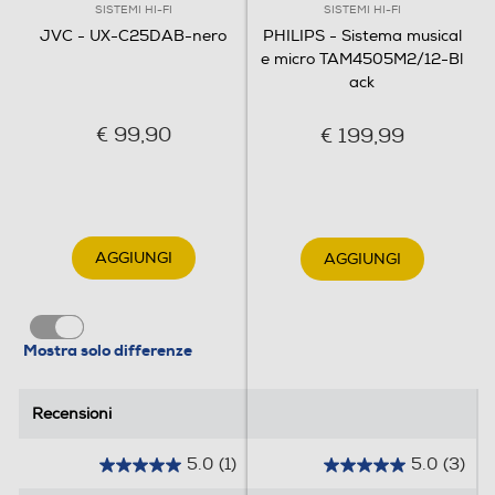
Peso-Kg
SISTEMI HI-FI
SISTEMI HI-FI
JVC - UX-C25DAB-nero
PHILIPS - Sistema musical
3,41
e micro TAM4505M2/12-Bl
ack
Informazioni sulla sicurezza del prodotto
€ 99,90
€ 199,99
Clicca qui
AGGIUNGI
AGGIUNGI
Mostra solo differenze
Recensioni
Recensioni
5.0
(1)
5.0
(3)
5
5