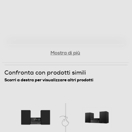
lo streaming audio Bluetooth
Diffusori
Connettività casse
Wireless
Mostra di più
Accessori
Telecomando
Confronta con prodotti simili
Scorri a destra per visualizzare altri prodotti
Accessori in dotazione
Telecomando a infrarossi
Dimensioni - Peso