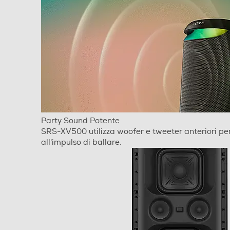
Formati audio supportati
Lettore MP3
Riproduttore AAC
Riproduttore WMV
Riproduttore WMA
Party Sound Potente
SRS-XV500 utilizza woofer e tweeter anteriori per
Riproduttore CD-R
riprodurre bassi profondi e potenti e voci nitide.
All'alzarsi della pressione sonora, non riuscirai a
Riproduttore CD-RW
resistere all'impulso di ballare.
Riproduttore CD-DA
Super audio CD
Formati video supportati