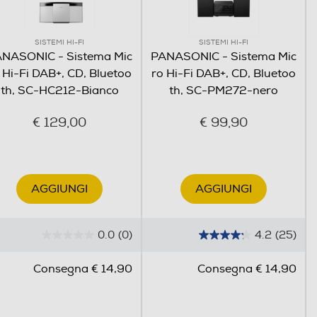
 scelta sta a te
500 può essere posizionato in orizzontale o in
SISTEMI HI-FI
SISTEMI HI-FI
rticale, a seconda delle esigenze.
NASONIC - Sistema Mic
PANASONIC - Sistema Mic
 Hi-Fi DAB+, CD, Bluetoo
ro Hi-Fi DAB+, CD, Bluetoo
th, SC-HC212-Bianco
th, SC-PM272-nero
€ 129,00
€ 99,90
AGGIUNGI
AGGIUNGI
0.0
(0)
4.2
(25)
0
4
nta con stile
.
.
Consegna € 14,90
Consegna € 14,90
r cantare a squarciagola la tua canzone preferita,
0
2
sta collegare un microfono per il karaoke e premere
s
s
ay. Echo e Key Control sul pannello
steriore dell'unità consentono di regolare il suono
u
u