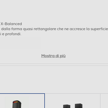
No
Una spinta in più ai tuoi bassi
Il
Attiva MEGA BASS per dare una spinta in più ai bassi e
Gr
ascoltare i tuoi brani preferiti con tutta la potenza che
sp
meritano.
Mostra di più