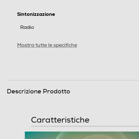
Sintonizzazione
Radio
RDS -Radio Data System
Mostra tutte le specifiche
DAB-Digital Audio Broadcasting
Ricezione multibanda
Sezione CD-DVD
Descrizione Prodotto
DVD
Lettore CD
Caratteristiche
CD text