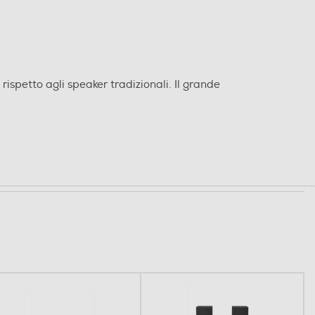
 party non si ferma mai
1
azie a un'autonomia della batteria di 25 ore
, con lo
eaker XV500 il party dura tutta la notte.