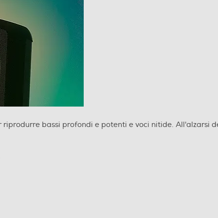
Potenza audio senza paragoni grazio allo
Un
Speaker X-Balanced
p
Lo Speaker X-Balanced è dotato di un diaframma dalla
Ol
forma quasi rettangolare che ne accresce la superficie
di
rispetto agli speaker tradizionali. Il grande woofer da
so
140 mm x 140 mm restituisce bassi nitidi e profondi.
di
vo
ni